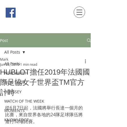
時間觀念 HONG KONG / macau EDITION
Post
All Posts
Mark
All Posts
Jun 28, 2019
1 min read
HUBLOT擔任2019年法國國
NEW WATCH
際足協女子世界盃TM官方
NEW SHOP
計時
ODYSSEY
WATCH OF THE WEEK
從6月7日起，法國將舉行長達一個月的
MOMENTS
比賽，來自世界各地的24隊足球隊伍將
KNOWLEDGE
進行52場比賽。