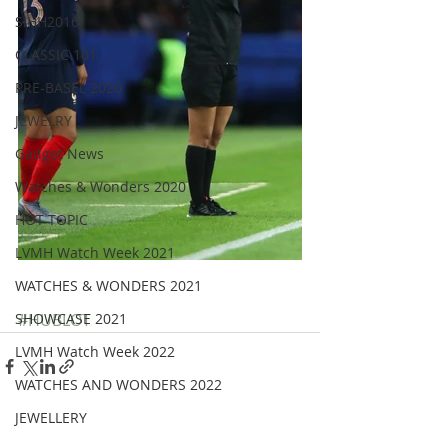
SIHH2016
CLASSIC 101
PRE-BASEL 2020
JEWELRY
Gadget News
Watches & Wonders 2020
HOT TOPIC
LVMH Watch Week 2021
WATCHES & WONDERS 2021
SHOWCASE 2021
#HUBLOT
LVMH Watch Week 2022
WATCHES AND WONDERS 2022
JEWELLERY
Recent Posts
See All