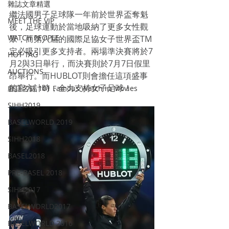
雜誌文章精選
繼法國男子足球隊一年前於世界盃奪魁
MEET THE VIP
後，足球運動於當地吸納了更多女性觀
WATCH PEOPLE
眾，而第八屆的國際足協女子世界盃TM
定必吸引更多支持者。兩場準決賽將於7
HOT TAG
月2與3日舉行，而決賽則於7月7日假里
AUCTIONS
昂舉行。而HUBLOT則會擔任這項盛事
的官方計時，全力支持女子足球！
戲語名錶 101 Famous Watch in Movies
SIHH2019
BASELWORLD 2019
SIHH2018
BASEL2018
PRE-BASEL 2018
SIHH2017
BASELWORLD2017
BASELWORLD 2016