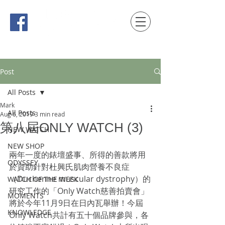
時間觀念 HONG KONG / macau EDITION
Post
All Posts
Mark
All Posts
Aug 6, 2019
3 min read
第八屆ONLY WATCH (3)
NEW WATCH
NEW SHOP
兩年一度的錶壇盛事、所得的善款將用
ODYSSEY
於資助針對杜興氏肌肉營養不良症
（Duchenne muscular dystrophy）的
WATCH OF THE WEEK
研究工作的「Only Watch慈善拍賣會」
MOMENTS
將於今年11月9日在日內瓦舉辦！今屆
KNOWLEDGE
Only Watch共計有五十個品牌參與，各