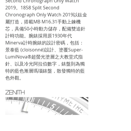
Second Chronograph Only Watch 
2019。1858 Split Second 
Chronograph Only Watch 2019以鈦金
屬打造，搭載MB M16.31手動上鍊機
芯，具備50小時動力儲存，配備雙追針
計時功能。腕錶採用原1930年代
Minerva計時腕錶的設計密碼，包括：
景泰藍 (cloisonné)設計、塗覆Super-
LumiNova®超螢光塗層之大教堂式指
針、以及冷光阿拉伯數字，錶盤則為獨
特的藍色漸層瑪瑙錶盤，散發獨特的藍
色外觀。
ZENITH