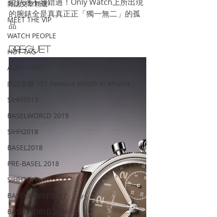
位錶迷不容錯過！Only Watch上所出現
雜誌文章精選
的腕錶全是真真正正「獨一無二」的孤
MEET THE VIP
品
WATCH PEOPLE
BREGUET
HOT TAG
AUCTIONS
戲語名錶 101 Famous Watch in Movies
SIHH2019
BASELWORLD 2019
SIHH2018
BASEL2018
PRE-BASEL 2018
SIHH2017
BASELWORLD2017
BASELWORLD 2016