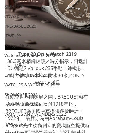
SIHH2016
CLASSIC 101
PRE-BASEL 2020
JEWELRY
Gadget News
Type 20 Only Watch 2019
Watches & Wonders 2020
38.3毫米精鋼錶殼／時分指示，飛返計
HOT TOPIC
時功能／Valjoux 235手動上鍊機芯，
LVMH Watch Week 2021
動力儲存45小時／防水30米／ONLY 
WATCH孤品
WATCHES & WONDERS 2021
SHOWCASE 2021
在航空世界剛發展之際，BREGUET就有
意研發「飛行錶」。於1918年起，
LVMH Watch Week 2022
BREGUET為美國空軍提供多款時計；
WATCHES AND WONDERS 2022
1922年，品牌亦為由Abraham-Louis 
JEWELLERY
Breguet先生後裔創立的寶璣航空提供時
計。後來更演變為設有計時盤和轉速計