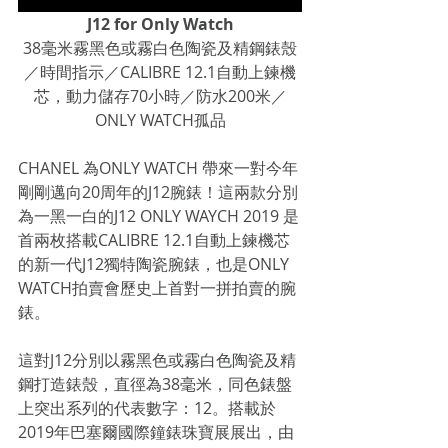
J12 for Only Watch
38毫米霧黑色或霧白色陶瓷及精鋼錶殼
／時間指示／CALIBRE 12.1自動上鍊機
芯，動力儲存70小時／防水200米／
ONLY WATCH孤品
CHANEL 為ONLY WATCH 帶來一對今年
剛剛邁向20周年的J12腕錶！這兩款分別
為一黑一白的J12 ONLY WAYCH 2019 是
首兩枚搭載CALIBRE 12.1自動上鍊機芯
的新一代J12獨特陶瓷腕錶，也是ONLY 
WATCH拍賣會歷史上首對一拼拍賣的腕
錶。
這對J12分別以霧黑色或霧白色陶瓷及精
鋼打造錶殼，直徑為38毫米，同色錶盤
上突出系列的代表數字：12。搭載於
2019年巴塞爾國際鐘錶珠寶展展出，由