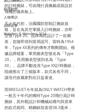
2023WWG
的計時腕錶，可由飛行員佩戴或裝設於
錶壇動態
飛機的儀表板上。
人物專訪
五十年代初，法國國防部制訂腕錶規
品牌故事
格，旨在為其空軍購入計時腕錶，亦即
Watches & Wonders 2024
型號Type 20。品牌為此設計了一款腕
表，並隨即得到當局認可。當時為1954
年，Type XX系列的傳奇才剛剛開始。根
據品牌檔案，軍用腕表型號名為「Type 
20」，民用腕表型號則名為「Type 
XX」。品牌不斷改良Type XX計時腕錶，
陸續推出了三個版本，款式各有不同，
讓現代收藏家對此日益著迷。
而BREGUET今年就為ONLY WATCH帶來
一枚五十年代的獨特Type 20飛行員計時
腕錶，其外觀設計和機械結構均與原來
的款式相同。精鋼錶殼直徑38.3毫米，