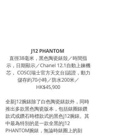
J12 PHANTOM 
直徑38毫米，黑色陶瓷錶殼／時間指
示，日期顯示／Chanel 12.1自動上鍊機
芯， COSC(瑞士官方天文台)認證，動力
儲存約70小時／防水200米／
HK$45,900
全新J12腕錶除了白色陶瓷錶款外，同時
推出多款黑色陶瓷版本，包括錶圈錶鑽
款式或鑽石時標款式的黑色J12腕錶。其
中最為特別的是一款全黑的J12 
PHANTOM腕錶，無論時錶圈上的刻