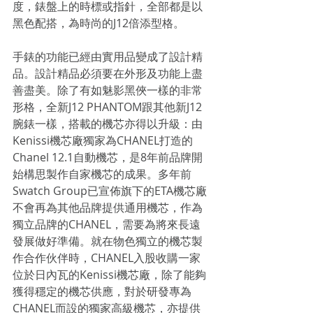
度，錶盤上的時標或指針，全部都是以
黑色配搭，為時尚的J12倍添型格。
手錶的功能已經由實用品變成了設計精
品。設計精品必須要在外形及功能上盡
善盡美。除了有如魅影黑俠一樣的非常
形格，全新J12 PHANTOM跟其他新J12
腕錶一樣，搭載的機芯亦得以升級：由
Kenissi機芯廠獨家為CHANEL打造的
Chanel 12.1自動機芯，是8年前品牌開
始構思製作自家機芯的成果。多年前
Swatch Group已宣佈旗下的ETA機芯廠
不會再為其他品牌提供通用機芯，作為
獨立品牌的CHANEL，需要為將來長遠
發展做好準備。就在物色獨立的機芯製
作合作伙伴時，CHANEL入股收購一家
位於日內瓦的Kenissi機芯廠，除了能夠
獲得穩定的機芯供應，對於研發專為
CHANEL而設的獨家高級機芯，亦提供