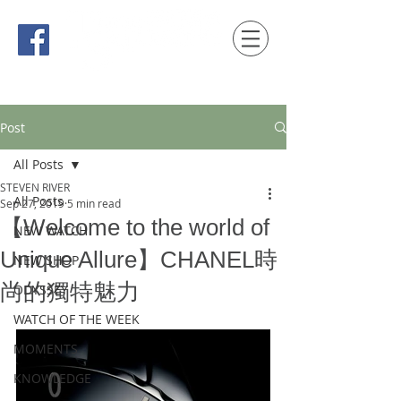
時間觀念 HONG KONG / macau EDITION
Post
All Posts
STEVEN RIVER
All Posts
Sep 27, 2019
5 min read
【Welcome to the world of
NEW WATCH
Unique Allure】CHANEL時
NEW SHOP
尚的獨特魅力
ODYSSEY
WATCH OF THE WEEK
MOMENTS
KNOWLEDGE