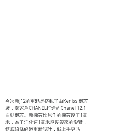
今次新J12的重點是搭載了由Kenissi機芯
廠，獨家為CHANEL打造的Chanel 12.1
自動機芯。新機芯比原作的機芯厚了1毫
米，為了消化這1毫米厚度帶來的影響，
錶底線條經過重新設計，戴上手更貼