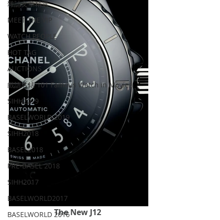
雜誌文章精選
MEET THE VIP
WATCH PEOPLE
HOT TAG
AUCTIONS
戲語名錶 101 Famous Watch in Movies
SIHH2019
BASELWORLD 2019
SIHH2018
BASEL2018
PRE-BASEL 2018
SIHH2017
BASELWORLD2017
The New J12 
BASELWORLD 2016