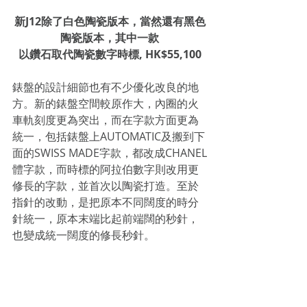
新J12除了白色陶瓷版本，當然還有黑色
陶瓷版本，其中一款
以鑽石取代陶瓷數字時標, HK$55,100
錶盤的設計細節也有不少優化改良的地
方。新的錶盤空間較原作大，內圈的火
車軌刻度更為突出，而在字款方面更為
統一，包括錶盤上AUTOMATIC及搬到下
面的SWISS MADE字款，都改成CHANEL
體字款，而時標的阿拉伯數字則改用更
修長的字款，並首次以陶瓷打造。至於
指針的改動，是把原本不同闊度的時分
針統一，原本末端比起前端闊的秒針，
也變成統一闊度的修長秒針。