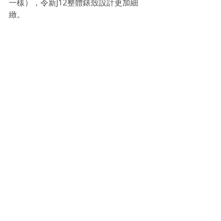
一樣），令新J12整體錶殼設計更加細
緻。