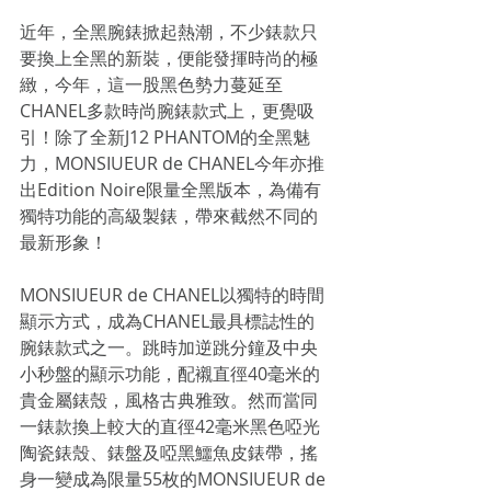
近年，全黑腕錶掀起熱潮，不少錶款只
要換上全黑的新裝，便能發揮時尚的極
緻，今年，這一股黑色勢力蔓延至
CHANEL多款時尚腕錶款式上，更覺吸
引！除了全新J12 PHANTOM的全黑魅
力，MONSIUEUR de CHANEL今年亦推
出Edition Noire限量全黑版本，為備有
獨特功能的高級製錶，帶來截然不同的
最新形象！
MONSIUEUR de CHANEL以獨特的時間
顯示方式，成為CHANEL最具標誌性的
腕錶款式之一。跳時加逆跳分鐘及中央
小秒盤的顯示功能，配襯直徑40毫米的
貴金屬錶殼，風格古典雅致。然而當同
一錶款換上較大的直徑42毫米黑色啞光
陶瓷錶殼、錶盤及啞黑鱷魚皮錶帶，搖
身一變成為限量55枚的MONSIUEUR de 