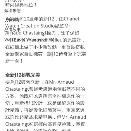
2023WWG
時尚經典地位！
錶壇動態
今次邁向20週年的新J12，由Chanel 
人物專訪
Watch Creation Studio總監Mr. 
品牌故事
Arnaud Chastaingt操刀，除了保留
Watches & Wonders 2024
「J12之父」Jacques Helleu的原設計，
在細節上做了不少新改動，更首度搭載
全新獨家自動機芯，讓J12傳奇寫下完美
新一頁！
全新J12挑戰完美
要為J12破舊立新，在Mr. Arnaud 
Chastaingt曾經考慮過兩個截然不同的
方案。他既可以選擇完全推翻原作的一
切，重新構思設計；或是保留原作的設
計精髓，再從優化細節著手。重頭來過
或許比起精益求精容易，但Mr. Arnaud 
Chastaingt卻選擇向高難度挑戰，事實