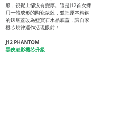
服，視覺上卻沒有變厚。這是J12首次採
用一體成形的陶瓷錶殼，並把原本精鋼
的錶底蓋改為藍寶石水晶底蓋，讓自家
機芯規律運作活現眼前！
J12 PHANTOM
黑俠魅影機芯升級