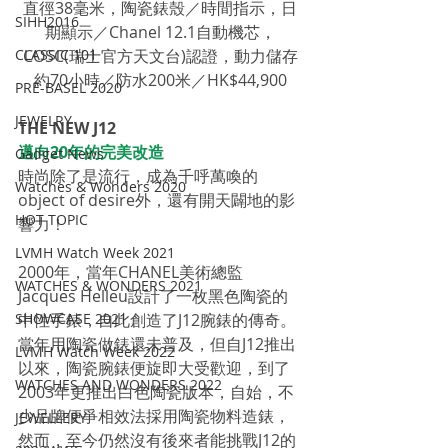
直徑38毫米，陶瓷錶殼／時間指示，日
SIHH2016
期顯示／Chanel 12.1自動機芯，
CLASSIC 101
COSC(瑞士官方天文台)認證，動力儲存
約70小時／防水200米／HK$44,900
PRE-BASEL 2020
JEWELRY
THE NEW J12
邁向20年的完美改造
Gadget News
時尚除了是流行，成為千呼萬喚的
Watches & Wonders 2020
object of desire外，還有開天闢地的影
HOT TOPIC
響力！
LVMH Watch Week 2021
2000年，當年CHANEL美術總監
WATCHES & WONDERS 2021
Jacques Helleu設計了一枚黑色陶瓷的
SHOWCASE 2021
中性手錶，自此創造了J12腕錶的傳奇。
當年用陶瓷做錶還未普及，但自J12推出
LVMH Watch Week 2022
以來，陶瓷腕錶便旋即大受歡迎，到了
WATCHES AND WONDERS 2022
2003年更推出白色陶瓷版本，自始，不
少品牌便爭相效法採用陶瓷物料造錶，
JEWELLERY
然而，至今仍然沒有後來者能挑戰J12的