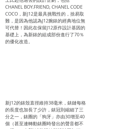
上比起他過去的設計企劃，包括
CHANEL BOY.FRIEND, CHANEL CODE 
COCO，新J12是最具挑戰性的，捨易取
難，是因為他認為J12腕錶的經典地位無
可代替！因此在保留J12原作設計基因的
基礎上，為新錶的組成部份進行了70％
的優化改造。
新J12的錶殼直徑維持38毫米，錶鏈每格
的長度也加長了少許，錶冠則縮細了三
分之一，錶圈的「狗牙」亦由30增至40
個（甚至連轉動錶圈時發出的聲音都不