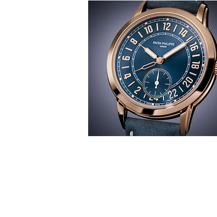
T
時間觀
華 