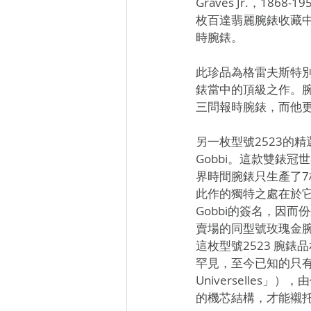
Graves Jr.，1
枚百達翡麗腕錶收藏
時腕錶。
此珍品為格雷夫斯特別
錶當中的頂級之作。
三問報時腕錶，而他更
另一枚型號2523的精
Gobbi。這款雙錶
界時間腕錶只生產了7
此作的獨特之處在於它
Gobbi的簽名，因
賣場的同型號玫瑰金
這枚型號2523 腕
罕見，至今已知的只有
Universelles」
的機芯結構，才能襯