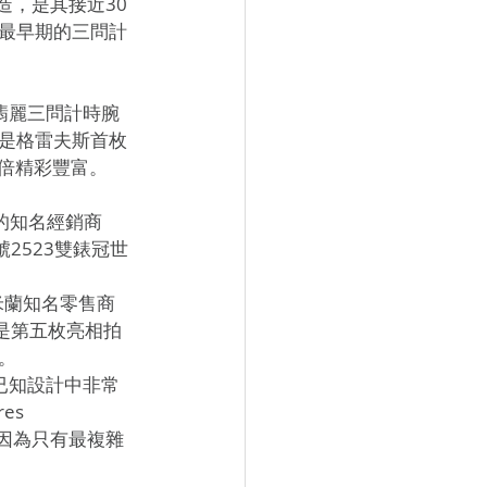
製造，是其接近30
最早期的三問計
翡麗三問計時腕
是格雷夫斯首枚
加倍精彩豐富。
蘭的知名經銷商
2523雙錶冠世
米蘭知名零售商
是第五枚亮相拍
。
已知設計中非常
s 
專利，因為只有最複雜