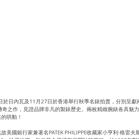
日於日內瓦及11月27日於香港舉行秋季名錶拍賣，分別呈獻兩枚
翡麗的傳奇之作，見證品牌非凡的製錶歷史。兩枚精緻腕錶各具魅
迷的哄動！
國銀行家兼著名PATEK PHILIPPE收藏家小亨利·格雷夫斯（