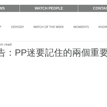
WS
WATCH PEOPLE
CONTA
P
ODYSSEY
WATCH OF THE WEEK
MOMENTS
KNOW
in read
HOT TAG
AUCTIONS
戲語名錶 101 Famous Watch in Movie
告：PP迷要記住的兩個重
BASEL2018
PRE-BASEL 2018
SIHH2017
BASELWORLD
CLASSIC 101
PRE-BASEL 2020
JEWELRY
Gadget News
TOPIC
LVMH Watch Week 2021
WATCHES & WONDERS 2021