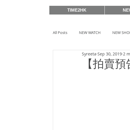
TIME2HK
NE
All Posts
NEW WATCH
NEW SHO
Syreeta
Sep 30, 2019
2 m
MEET THE VIP
WATCH PEOPLE
【拍賣預
BASELWORLD 2019
SIHH2018
BASELWORLD 2016
SIHH2016
Watches & Wonders 2020
HOT 