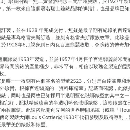
868-1953）珍藏的獨一無二黃金酒桶形三問計時腕錶，於1927年
中，第一枚來自這個著名瑞士鐘錶品牌的時計，也是品牌已知
訂製，並在1928 年完成交付，無疑是最早期有紀錄的百達
腕錶是專為格雷夫斯訂造，並刻有格雷夫斯家族紋章。此珍品
於1928年6月親身到日內瓦百達翡麗收取，令腕錶的傳奇
選腕錶於1953年製造，並於1957年4月售予百達翡麗於米
冠世界時間腕錶的產量極少，非常罕有，相信以玫瑰金製造的型號
枚。
是唯一一枚刻有兩個簽名的型號2523，分別是百達翡麗和
而份外珍貴。根據百達翡麗的「資料庫精萃」記載而確認，此錶
腕錶，同時也是兩枚已知採用半透明藍色琺瑯錶盤的其中之一
錶品相完好，配以精緻臻美的半透明藍色琺瑯錶盤，這款錶盤在
兩枚腕錶。此錶搭配開創先河的世界時間系統（或稱「Heure
），由傳奇製錶大師Louis Cottier於1930年代初發明及取得
托最華美的錶殼和錶盤。