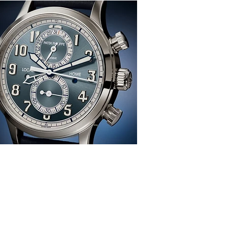
感、生活、哲學
re
TION
雜 誌