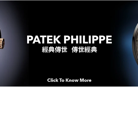
WATCHES & MOMENTS 腕錶、美
imeSqua
念 HONG KONG / macau EDI
人 世 界 專 業 鐘 錶 先 驅 