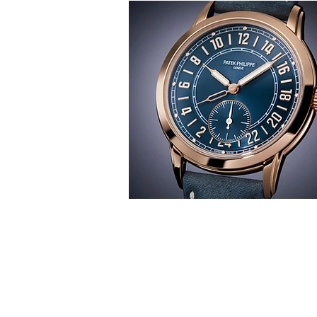
T
時間觀
華 