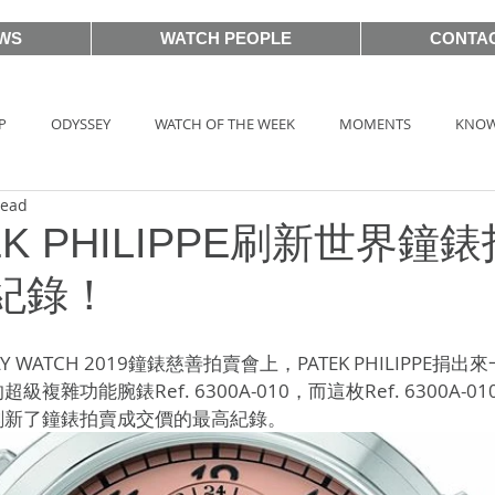
WS
WATCH PEOPLE
CONTA
P
ODYSSEY
WATCH OF THE WEEK
MOMENTS
KNOW
read
HOT TAG
AUCTIONS
戲語名錶 101 Famous Watch in Movie
EK PHILIPPE刷新世界鐘
紀錄！
BASEL2018
PRE-BASEL 2018
SIHH2017
BASELWORLD
 WATCH 2019鐘錶慈善拍賣會上，PATEK PHILIPPE捐
雜功能腕錶Ref. 6300A-010，而這枚Ref. 6300A-01
CLASSIC 101
PRE-BASEL 2020
JEWELRY
Gadget News
刷新了鐘錶拍賣成交價的最高紀錄。
TOPIC
LVMH Watch Week 2021
WATCHES & WONDERS 2021