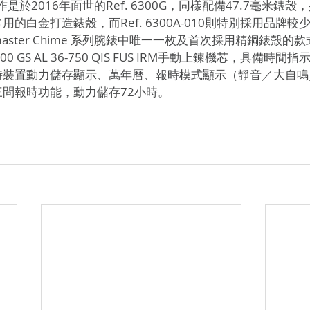
的白金打造錶殼，而Ref. 6300A-010則特別採用品牌
ndmaster Chime 系列腕錶中唯一一枚及首次採用精鋼錶殼
內載300 GS AL 36-750 QIS FUS IRM手動上鍊機芯，具備
時裝置動力儲存顯示、萬年曆、報時模式顯示（靜音／大自鳴
問報時功能，動力儲存72小時。