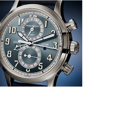
感、生活、哲學
re
TION
雜 誌