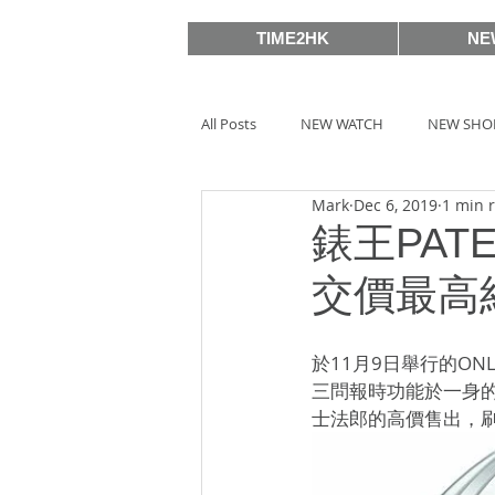
TIME2HK
NE
All Posts
NEW WATCH
NEW SHO
Mark
Dec 6, 2019
1 min 
MEET THE VIP
WATCH PEOPLE
錶王PAT
交價最高
BASELWORLD 2019
SIHH2018
於11月9日舉行的ONLY
三問報時功能於一身的超級複
BASELWORLD 2016
SIHH2016
士法郎的高價售出，
Watches & Wonders 2020
HOT 