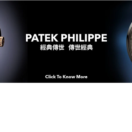
WATCHES & MOMENTS 腕錶、美
imeSqua
念 HONG KONG / macau EDI
人 世 界 專 業 鐘 錶 先 驅 