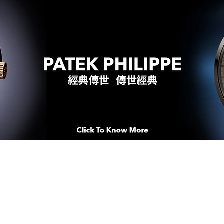
WATCHES & MOMENTS 腕錶、美
imeSqua
念 HONG KONG / macau EDI
人 世 界 專 業 鐘 錶 先 驅 