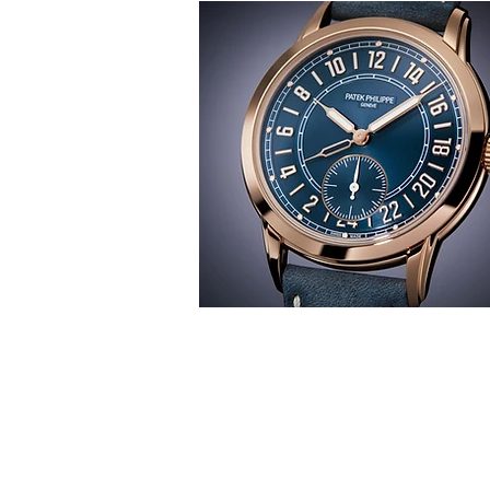
T
時間觀
華 