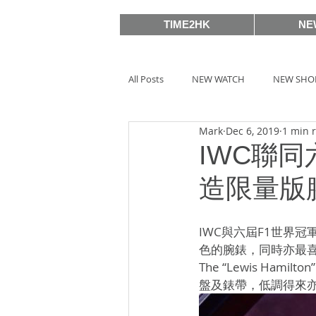
TIME2HK
NE
All Posts
NEW WATCH
NEW SHO
Mark
Dec 6, 2019
1 min 
MEET THE VIP
WATCH PEOPLE
IWC聯同六
造限量版
BASELWORLD 2019
SIHH2018
IWC與六屆F1世界冠軍L
色的腕錶，同時亦最喜歡IW
BASELWORLD 2016
SIHH2016
The “Lewis Hami
盤及錶帶，低調得來
Watches & Wonders 2020
HOT 