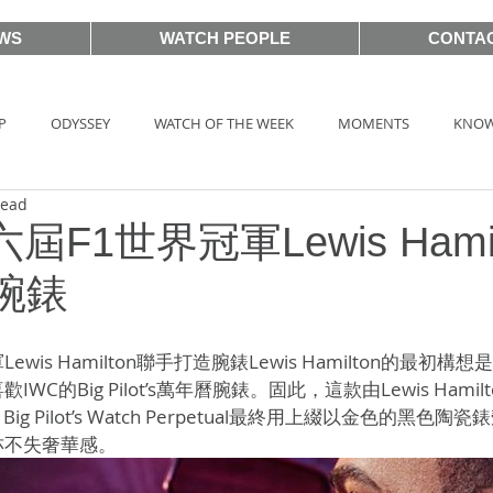
WS
WATCH PEOPLE
CONTA
P
ODYSSEY
WATCH OF THE WEEK
MOMENTS
KNOW
read
HOT TAG
AUCTIONS
戲語名錶 101 Famous Watch in Movie
屆F1世界冠軍Lewis Hamil
腕錶
BASEL2018
PRE-BASEL 2018
SIHH2017
BASELWORLD
ewis Hamilton聯手打造腕錶Lewis Hamilton的最初
C的Big Pilot’s萬年曆腕錶。固此，這款由Lewis Hami
CLASSIC 101
PRE-BASEL 2020
JEWELRY
Gadget News
lton” Big Pilot’s Watch Perpetual最終用上綴以金色的
亦不失奢華感。
TOPIC
LVMH Watch Week 2021
WATCHES & WONDERS 2021