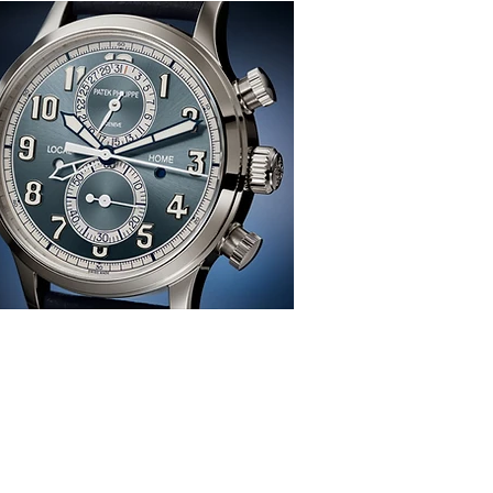
感、生活、哲學
re
TION
雜 誌