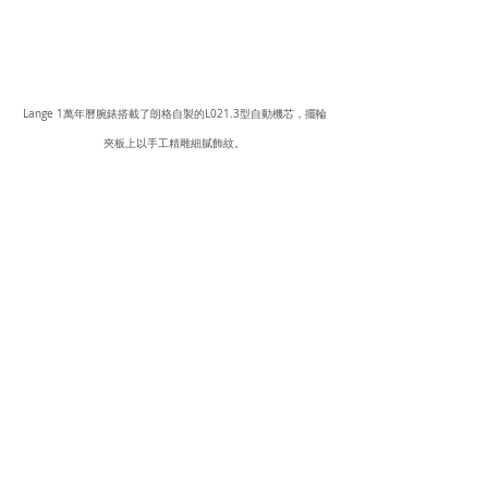
Lange 1萬年曆腕錶搭載了朗格自製的L021.3型自動機芯，擺輪
夾板上以手工精雕細膩飾紋。