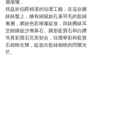
麗璀璨。
得益於伯爵精湛的琺瑯工藝，在這款腕
錶錶盤上，繪有細膩如孔雀羽毛的藍綠
漸層，繽紛色彩璀璨綻放，與錶圈錶耳
交錯鑲嵌沙弗萊石、圓形藍寶石和白鑽
等異彩寶石完美契合，琺瑯華彩和藍寶
石相映生輝，綻放出藍綠相映的閃耀光
芒。