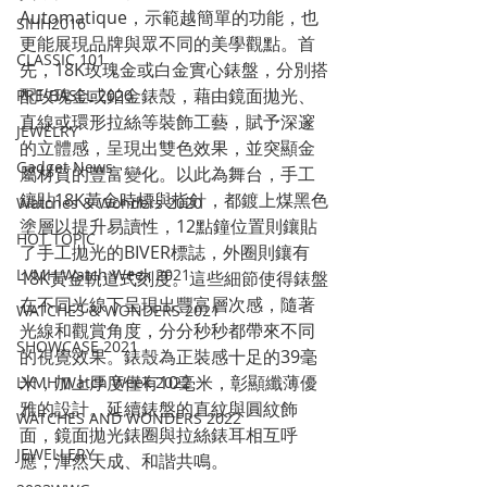
Automatique，示範越簡單的功能，也
SIHH2016
更能展現品牌與眾不同的美學觀點。首
CLASSIC 101
先，18K玫瑰金或白金實心錶盤，分別搭
配玫瑰金或鉑金錶殼，藉由鏡面拋光、
PRE-BASEL 2020
直線或環形拉絲等裝飾工藝，賦予深邃
JEWELRY
的立體感，呈現出雙色效果，並突顯金
Gadget News
屬材質的豐富變化。以此為舞台，手工
鑲貼18K黃金時標與指針，都鍍上煤黑色
Watches & Wonders 2020
塗層以提升易讀性，12點鐘位置則鑲貼
HOT TOPIC
了手工拋光的BIVER標誌，外圈則鑲有
LVMH Watch Week 2021
18K黃金軌道式刻度。這些細節使得錶盤
在不同光線下呈現出豐富層次感，隨著
WATCHES & WONDERS 2021
光線和觀賞角度，分分秒秒都帶來不同
SHOWCASE 2021
的視覺效果。錶殼為正裝感十足的39毫
米，加上厚度僅有10毫米，彰顯纖薄優
LVMH Watch Week 2022
雅的設計。延續錶盤的直紋與圓紋飾
WATCHES AND WONDERS 2022
面，鏡面拋光錶圈與拉絲錶耳相互呼
JEWELLERY
應，渾然天成、和諧共鳴。