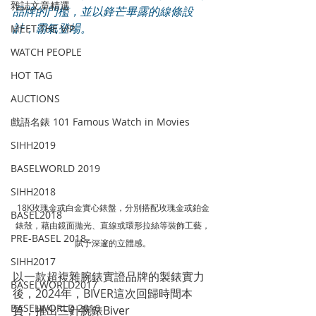
雜誌文章精選
品牌的門檻，並以鋒芒畢露的線條設
計，霸氣登場。
MEET THE VIP
WATCH PEOPLE
HOT TAG
AUCTIONS
戲語名錶 101 Famous Watch in Movies
SIHH2019
BASELWORLD 2019
SIHH2018
18K玫瑰金或白金實心錶盤，分別搭配玫瑰金或鉑金
BASEL2018
錶殼，藉由鏡面拋光、直線或環形拉絲等裝飾工藝，
PRE-BASEL 2018
賦予深邃的立體感。
SIHH2017
以一款超複雜腕錶實證品牌的製錶實力
BASELWORLD2017
後，2024年，BIVER這次回歸時間本
BASELWORLD 2016
質，推出三針腕錶Biver 