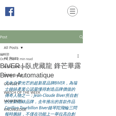
時間觀念 HONG KONG / macau EDITION
Post
All Posts
編輯部
All Posts
Oct 4, 2024
2 min read
BIVER | 臥虎藏龍 鋒芒畢露
NEW WATCH
Biver Automatique
NEW SHOP
天生自帶光芒的超新星品牌BIVER，為瑞
ODYSSEY
士鐘錶產業公認最懂得創造品牌價值的
WATCH OF THE WEEK
傳奇人物之一：Jean-Claude Biver所自創
MOMENTS
的全新鐘錶品牌，去年推出的首款作品
Carillon Tourbillon Biver鐘琴陀飛輪三問
KNOWLEDGE
報時腕錶，不僅在功能上一舉拉高自創