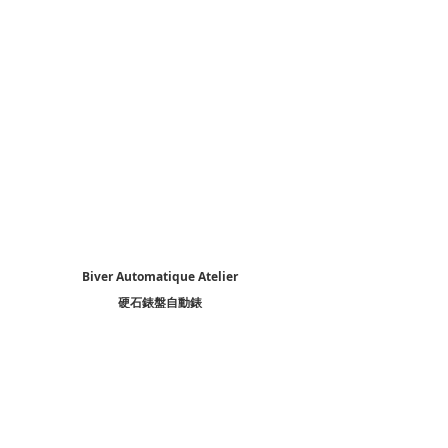
Biver Automatique Atelier
硬石錶盤自動錶
直徑39毫米950鉑金錶殼、藍寶石水晶底蓋/黑曜石磨
砂錶盤/時間指示/ JCB-003自動機芯、22K金微型自動
盤、儲能65小時/防水80米