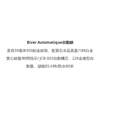
Biver Automatique自動錶
直徑39毫米950鉑金錶殼、藍寶石水晶底蓋/18K白金
實心錶盤/時間指示/ JCB-003自動機芯、22K金微型自
動盤、儲能65小時/防水80米