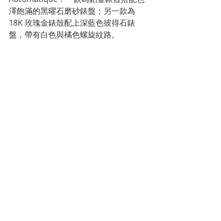
澤飽滿的黑曜石磨砂錶盤；另一款為 
18K 玫瑰金錶殼配上深藍色彼得石錶
盤，帶有白色與橘色螺旋紋路。