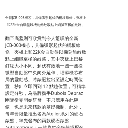
全新JCB-003機芯，具備弧形起伏的橋板線條，夾板上
和22K金自動盤以機刻飾紋妝點上細膩至極的紋路。
翻至底蓋則可欣賞到令人驚嘆的全新
JCB-003機芯，具備弧形起伏的橋板線
條，夾板上和22K金自動盤以機刻飾紋妝
點上細膩至極的紋路，其中夾板上巴黎
釘紋大小不同、起伏有致地一圈一圈從
微型自動盤中央向外延伸，增添機芯布
局的靈動感。將錶冠拉出至設定時間位
置，秒針立即回到 12 點鐘位置，可精準
設定分秒，為品牌攜手Dubois Depraz 
團隊從零開始研發，不只應用在此腕
錶，也是未來錶款的基礎機制。此外，
每年會限量推出名為Atelier系列的硬石
錶盤，率先發布的兩款硬石錶盤
Automatique：一款為鉑金錶殼搭配色