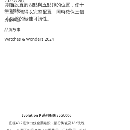
2023WWG
期窗設置於四點與五點鐘的位置，使十
錶壇動態
二個時標得以完整配置，同時確保三個
小錶盤的極佳可讀性。
人物專訪
品牌故事
Watches & Wonders 2024
Evolution 9 系列腕錶
 SLGC006
直徑43.2毫米白鈦金屬錶殼（部分陶瓷及18K玫瑰
金）、藍寶石水晶底蓋／時間指示、日期顯示、計時