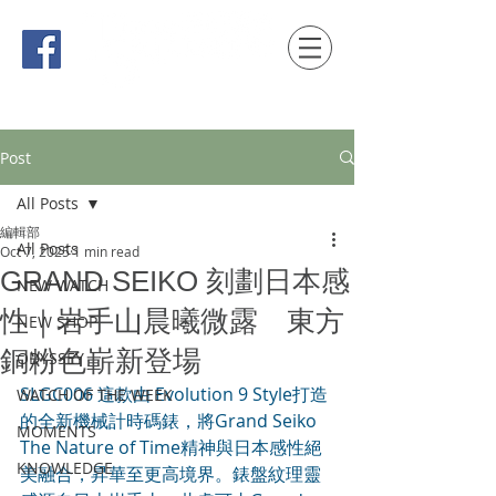
時間觀念 HONG KONG / macau EDITION
Post
All Posts
編輯部
All Posts
Oct 7, 2025
1 min read
GRAND SEIKO 刻劃日本感
NEW WATCH
性｜岩手山晨曦微露 東方
NEW SHOP
銅粉色嶄新登場
ODYSSEY
SLGC006 這款由 Evolution 9 Style打造
WATCH OF THE WEEK
的全新機械計時碼錶，將Grand Seiko 
MOMENTS
The Nature of Time精神與日本感性絕
KNOWLEDGE
美融合，昇華至更高境界。錶盤紋理靈