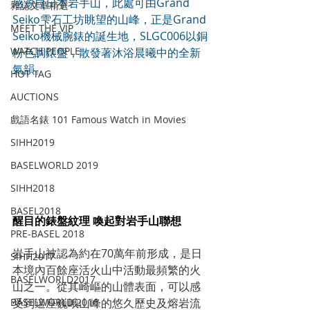
感源自日本岩手山，此處可由Grand 
雜誌文章精選
Seiko雫石工坊眺望的山峰，正是Grand 
MEET THE VIP
Seiko機械腕錶的誕生地，SLGC006以銅
WATCH PEOPLE
粉色調錶盤，散發著沐浴晨曦中的全新
氣韻。
HOT TAG
AUCTIONS
戲語名錶 101 Famous Watch in Movies
SIHH2019
BASELWORLD 2019
SIHH2018
BASEL2018
醒目的錶盤紋理 喚起對岩手山聯想
PRE-BASEL 2018
岩手山被認為約在70萬年前形成，是日
SIHH2017
本境內百餘座活火山中活動最頻繁的火
BASELWORLD2017
山之一。從其崎嶇的山體表面，可以感
受到這座巍峨山峰的悠久歷史及熔岩流
BASELWORLD 2016