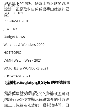
經所留下的痕跡。錶盤上放射狀的紋理
SIHH2016
設計，正是取材自俯瞰岩手山稜線的景
CLASSIC 101
象。
PRE-BASEL 2020
JEWELRY
Gadget News
Watches & Wonders 2020
HOT TOPIC
LVMH Watch Week 2021
WATCHES & WONDERS 2021
SHOWCASE 2021
可讀性－Evolution 9 Style 的標誌特徵
LVMH Watch Week 2022
WATCHES AND WONDERS 2022
指針與錶盤及時標之間的距離被盡可能
的縮小，即使在顯示資訊繁多的計時碼
JEWELLERY
錶上，佩戴者依然能一眼判讀時間。日