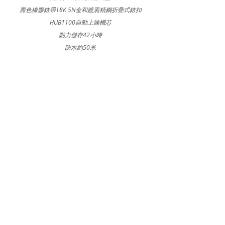
黑色橡膠錶帶18K 5N金和鍍黑精鋼折疊式錶扣
HUB1100自動上鍊機芯
動力儲存42小時
防水約50米