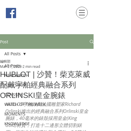
時間觀念 HONG KONG / macau EDITION
Post
All Posts
編輯部
All Posts
Mar 21, 2023
2 min read
HUBLOT | 沙贊！柴克萊威
NEW WATCH
配戴宇舶經典融合系列
NEW SHOP
ORLINSKI皇金腕錶
ODYSSEY
HUBLOT宇舶錶與法國雕塑家Richard 
WATCH OF THE WEEK
Orlinski推出的經典融合系列Orlinski皇金
MOMENTS
腕錶，40毫米的錶殼採用皇金(King 
KNOWLEDGE
Gold)材質，打造十二邊形立體切割錶