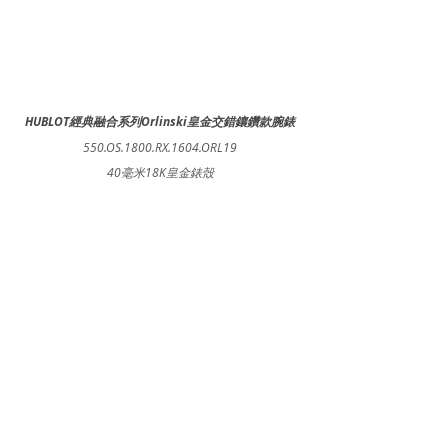
HUBLOT經典融合系列Orlinski皇金交錯鑲鑽款腕錶
550.OS.1800.RX.1604.ORL19
40毫米18K皇金錶殼
拋光多面切割黑色面盤
鑲嵌112顆鑽石 / 總重約0.5克拉
黑色橡膠錶帶18K 5N金和鍍黑精鋼折疊式錶扣
HUB1100自動上鍊機芯
動力儲存42小時
防水約50米