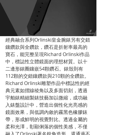
經典融合系列Orlinski皇金腕錶另有交錯
鑲鑽款與全鑽款，鑽石是折射率最高的
寶石，能完整呈現Richard Orlinski作品
中，標誌性立體鏡面的理想材質。以十
二邊形錶圈鑲嵌54顆鑽石。錶殼則有
112顆的交錯鑲鑽款與210顆的全鑽款。
Richard Orlinski雕塑作品中標誌性的經
典元素如摺線稜角以及多面切刻，透過
宇舶錶精細製錶技藝加以微縮，成功融
入錶盤設計中，營造出個性化光亮感的
鏡面效果，與低調內斂的霧黑色橡膠錶
帶，形成鮮明的視覺對比。透過金屬的
柔和光澤，彰顯俐落的個性美感，不僅
融入了Orlinski著名銳角造形，還通過不