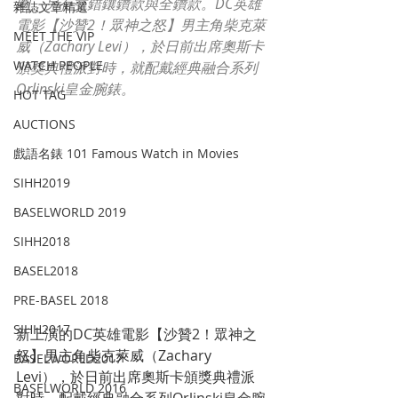
圈，另有交錯鑲鑽款與全鑽款。DC英雄
雜誌文章精選
電影【沙贊2！眾神之怒】男主角柴克萊
MEET THE VIP
威（Zachary Levi），於日前出席奧斯卡
WATCH PEOPLE
頒獎典禮派對時，就配戴經典融合系列
Orlinski皇金腕錶。
HOT TAG
AUCTIONS
戲語名錶 101 Famous Watch in Movies
SIHH2019
BASELWORLD 2019
SIHH2018
BASEL2018
PRE-BASEL 2018
SIHH2017
新上演的DC英雄電影【沙贊2！眾神之
怒】男主角柴克萊威（Zachary 
BASELWORLD2017
Levi），於日前出席奧斯卡頒獎典禮派
BASELWORLD 2016