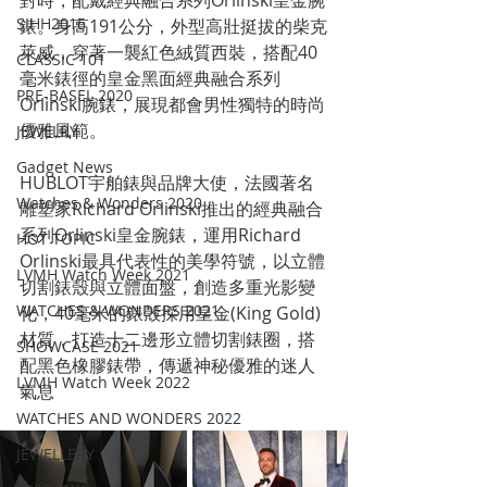
對時，配戴經典融合系列Orlinski皇金腕
SIHH2016
錶。身高191公分，外型高壯挺拔的柴克
萊威，穿著一襲紅色絨質西裝，搭配40
CLASSIC 101
毫米錶徑的皇金黑面經典融合系列
PRE-BASEL 2020
Orlinski腕錶，展現都會男性獨特的時尚
優雅風範。
JEWELRY
Gadget News
HUBLOT宇舶錶與品牌大使，法國著名
Watches & Wonders 2020
雕塑家Richard Orlinski推出的經典融合
系列Orlinski皇金腕錶，運用Richard 
HOT TOPIC
Orlinski最具代表性的美學符號，以立體
LVMH Watch Week 2021
切割錶殼與立體面盤，創造多重光影變
WATCHES & WONDERS 2021
化，40毫米的錶殼採用皇金(King Gold)
材質，打造十二邊形立體切割錶圈，搭
SHOWCASE 2021
配黑色橡膠錶帶，傳遞神秘優雅的迷人
LVMH Watch Week 2022
氣息
WATCHES AND WONDERS 2022
JEWELLERY