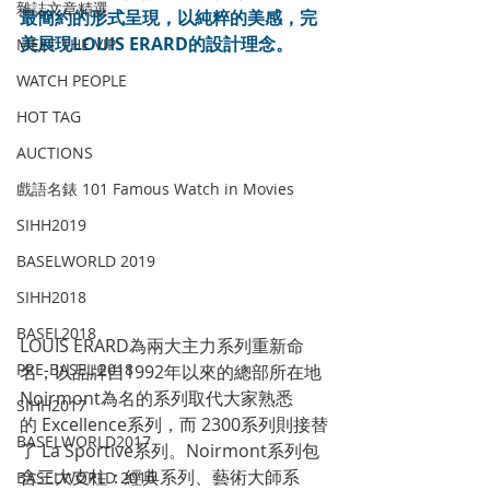
雜誌文章精選
最簡約的形式呈現，以純粹的美感，完
美展現LOUIS ERARD的設計理念。
MEET THE VIP
WATCH PEOPLE
HOT TAG
AUCTIONS
戲語名錶 101 Famous Watch in Movies
SIHH2019
BASELWORLD 2019
SIHH2018
BASEL2018
LOUIS ERARD為兩大主力系列重新命
PRE-BASEL 2018
名，以品牌自1992年以來的總部所在地
Noirmont為名的系列取代大家熟悉
SIHH2017
的 Excellence系列，而 2300系列則接替
BASELWORLD2017
了 La Sportive系列。Noirmont系列包
含三大支柱：經典系列、藝術大師系
BASELWORLD 2016