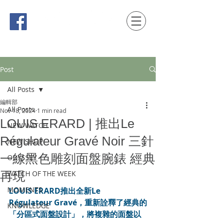
時間觀念 HONG KONG / macau EDITION
Post
All Posts
編輯部
All Posts
Nov 18, 2024
1 min read
LOUIS ERARD | 推出Le
NEW WATCH
Régulateur Gravé Noir 三針
NEW SHOP
一線黑色雕刻面盤腕錶 經典
ODYSSEY
再現
WATCH OF THE WEEK
MOMENTS
LOUIS ERARD推出全新Le 
Régulateur Gravé，重新詮釋了經典的
KNOWLEDGE
「分區式面盤設計」，將複雜的面盤以