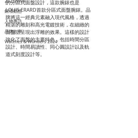
2023WWG
的分區式面盤設計，這款腕錶也是
LOUIS ERARD首款分區式面盤腕錶。品
錶壇動態
牌將這一經典元素融入現代風格，透過
人物專訪
精湛的雕刻和高光電鍍技術，在細緻的
品牌故事
面盤上呈現出浮雕的效果。這樣的設計
強化了面盤的主要特色，包括時間分區
Watches & Wonders 2024
設計、時間易讀性、同心圓設計以及軌
道式刻度設計等。