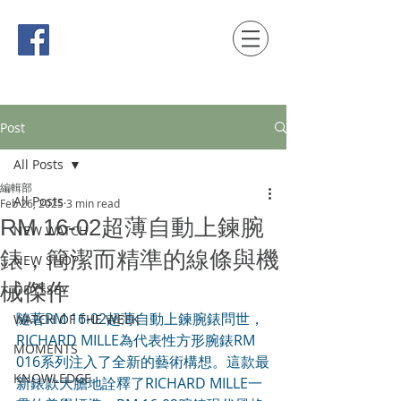
時間觀念 HONG KONG / macau EDITION
Post
All Posts
編輯部
All Posts
Feb 26, 2025
3 min read
RM 16-02超薄自動上鍊腕
NEW WATCH
錶，簡潔而精準的線條與機
NEW SHOP
械傑作
ODYSSEY
隨著RM 16-02超薄自動上鍊腕錶問世，
WATCH OF THE WEEK
RICHARD MILLE為代表性方形腕錶RM 
MOMENTS
016系列注入了全新的藝術構想。這款最
KNOWLEDGE
新錶款大膽地詮釋了RICHARD MILLE一