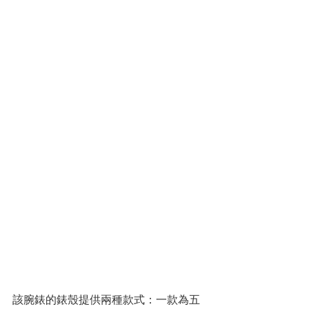
該腕錶的錶殼提供兩種款式：一款為五