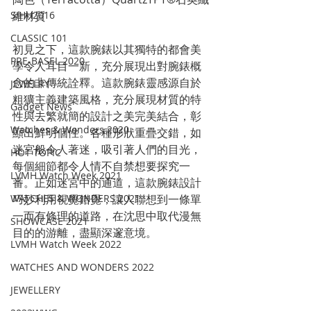
SIHH2016
維材質
CLASSIC 101
初見之下，這款腕錶以其獨特的都會美
PRE-BASEL 2020
學令人耳目一新，充分展現出對腕錶概
念的非傳統詮釋。這款腕錶靈感源自於
JEWELRY
粗獷主義建築風格，充分展現材質的特
Gadget News
性與去繁就簡的設計之美完美結合，彰
Watches & Wonders 2020
顯出鮮明個性。各種形狀重疊交錯，如
迷宮般令人著迷，吸引著人們的目光，
HOT TOPIC
每個細節都令人情不自禁想要探究一
LVMH Watch Week 2021
番。正如迷宮中的通道，這款腕錶設計
WATCHES & WONDERS 2021
巧妙利用視覺錯覺，讓人聯想到一條單
一而有條理的道路，在沈思中取代漫無
SHOWCASE 2021
目的的游離，盡顯深邃意境。
LVMH Watch Week 2022
WATCHES AND WONDERS 2022
JEWELLERY