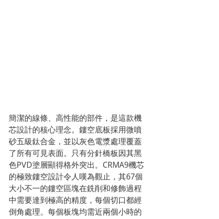
簡潔的線條、高性能的部件，是這款機
芯設計的核心理念。鏤空底板採用微噴
砂五級鈦合金，並以灰色電漿處理覆蓋
了所有可見表面。只有分針橋板因其黑
色PVD塗層顯得格外突出。CRMA9機芯
的極致鏤空設計令人嘆為觀止，其67個
大小不一的鏤空區塊在銑削和修飾過程
中需要達到極高的精度，每個切口都經
倒角處理。每個板塊均需近兩個小時的