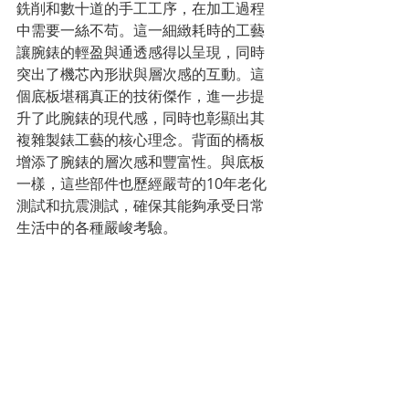
銑削和數十道的手工工序，在加工過程
中需要一絲不苟。這一細緻耗時的工藝
讓腕錶的輕盈與通透感得以呈現，同時
突出了機芯內形狀與層次感的互動。這
個底板堪稱真正的技術傑作，進一步提
升了此腕錶的現代感，同時也彰顯出其
複雜製錶工藝的核心理念。背面的橋板
增添了腕錶的層次感和豐富性。與底板
一樣，這些部件也歷經嚴苛的10年老化
測試和抗震測試，確保其能夠承受日常
生活中的各種嚴峻考驗。