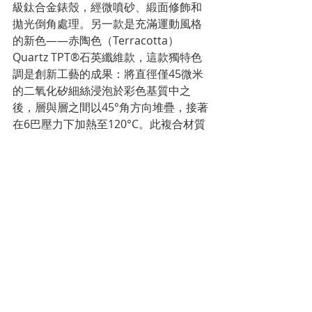
級鈦合金錶殼，經微噴砂、緞面修飾和
拋光倒角處理。另一款是充滿運動風格
的新色——赤陶色（Terracotta）
Quartz TPT®石英纖維款，這款獨特色
調是創新工藝的成果：將直徑僅45微米
的二氧化矽細絲浸泡於彩色基質中之
後，層與層之間以45°角方向堆疊，接著
在6巴壓力下加熱至120°C。此複合材質
經銑削後與乳白色Quartz TPT®石英纖
維材質的中層錶殼組裝在一起。最終呈
現出的結果充分體現了這款腕錶的設計
初衷，毫無矯飾，這也是粗獷主義建築
風格尊崇的理念。
RM 16-02超薄自動上鍊腕錶將美學創造
力與嚴謹的機械結構完美結合，其獨特
魅力喚醒人們的想象力，又激發動感或
冥思上的共鳴。