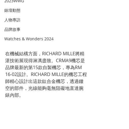
2023WWG
錶壇動態
人物專訪
品牌故事
Watches & Wonders 2024
在機械結構方面，RICHARD MILLE將精
湛技術展現得淋漓盡致。CRMA9機芯是
品牌最新的第15款自製機芯，專為RM 
16-02設計。RICHARD MILLE的機芯工程
師精心設計出這款鈦合金機芯，透過鏤
空的部件，光線能夠毫無阻礙地直達腕
錶內部。