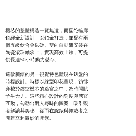
機芯的整體構造一覽無遺，而擺陀輪廓
也經全新設計，以鉑金打造，並配有兩
個五級鈦合金砝碼。雙向自動盤安裝在
陶瓷滾珠軸承上，實現高效上鍊，可提
供長達50小時動力儲存。
這款腕錶的另一視覺特色體現在錶盤的
時標設計。時標以線型印花呈現，彷彿
穿梭於鏤空機芯的迷宮之中，為時間賦
予生命力。這些精心設計的刻度與感官
互動，勾勒出耐人尋味的圖案，吸引觀
者解讀其奧秘，從而在腕錶與佩戴者之
間建立起微妙的聯繫。