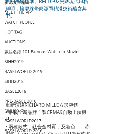
貫的美學標準。RM 16-02腕錶現代風格
雜誌文章精選
鮮明，輪廓線條簡潔而精湛技術蘊含其
MEET THE VIP
中。
WATCH PEOPLE
HOT TAG
AUCTIONS
戲語名錶 101 Famous Watch in Movies
SIHH2019
BASELWORLD 2019
SIHH2018
BASEL2018
PRE-BASEL 2018
重新演繹RICHARD MILLE方形腕錶
SIHH2017
• 搭載全新品牌自製CRMA9自動上鍊機
芯
BASELWORLD2017
• 兩種款式：鈦合金材質，及新色——赤
BASELWORLD 2016
陶色（Terracotta）QuartzTPT®石英纖