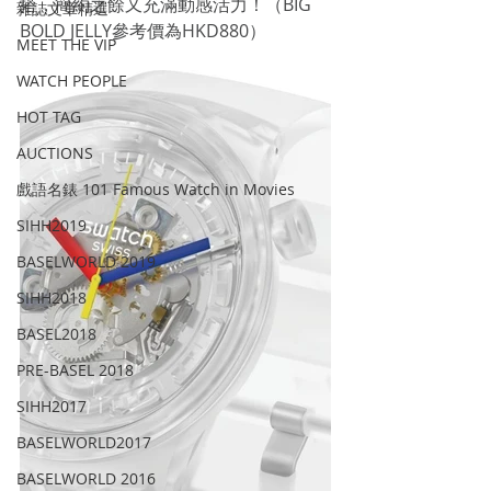
搭，簡約之餘又充滿動感活力！（BIG 
雜誌文章精選
BOLD JELLY參考價為HKD880） 
MEET THE VIP
WATCH PEOPLE
HOT TAG
AUCTIONS
戲語名錶 101 Famous Watch in Movies
SIHH2019
BASELWORLD 2019
SIHH2018
BASEL2018
PRE-BASEL 2018
SIHH2017
BASELWORLD2017
BASELWORLD 2016