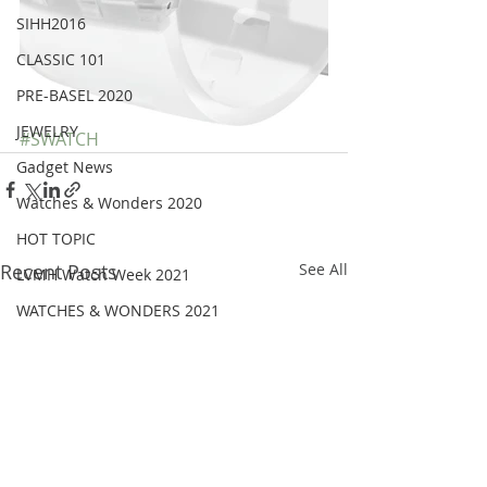
SIHH2016
CLASSIC 101
PRE-BASEL 2020
JEWELRY
#SWATCH
Gadget News
Watches & Wonders 2020
HOT TOPIC
Recent Posts
See All
LVMH Watch Week 2021
WATCHES & WONDERS 2021
SHOWCASE 2021
LVMH Watch Week 2022
WATCHES AND WONDERS 2022
JEWELLERY