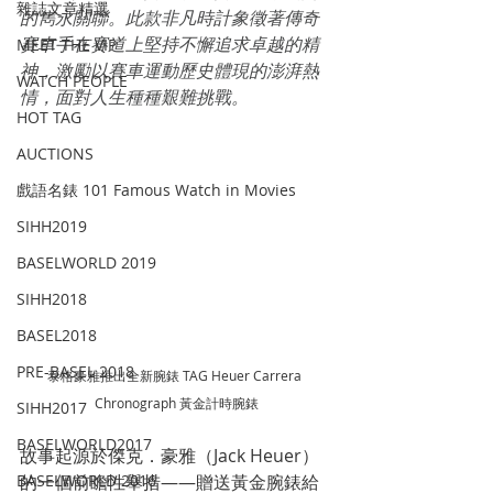
雜誌文章精選
的雋永關聯。此款非凡時計象徵著傳奇
賽車手在賽道上堅持不懈追求卓越的精
MEET THE VIP
神，激勵以賽車運動歷史體現的澎湃熱
WATCH PEOPLE
情，面對人生種種艱難挑戰。
HOT TAG
AUCTIONS
戲語名錶 101 Famous Watch in Movies
SIHH2019
BASELWORLD 2019
SIHH2018
BASEL2018
PRE-BASEL 2018
泰格豪雅推出全新腕錶 TAG Heuer Carrera 
Chronograph 黃金計時腕錶
SIHH2017
BASELWORLD2017
故事起源於傑克．豪雅（Jack Heuer）
BASELWORLD 2016
的一個前瞻性舉措——贈送黃金腕錶給