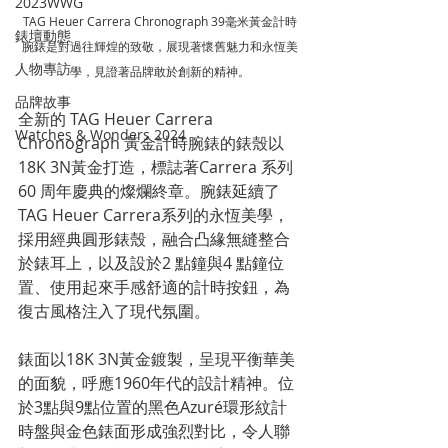
2023WWG
TAG Heuer Carrera Chronograph 39毫米黃金計時
錶壇動態
腕錶是對過往輝煌的致敬，展現著懷舊魅力和永恆美
人物專訪
學，見證著品牌敢於創新的精神。
品牌故事
全新的 TAG Heuer Carrera 
Watches & Wonders 2024
Chronograph 黃金計時腕錶的錶殼以
18K 3N黃金打造，標誌著Carrera 系列
60 周年慶典的燦爛終章。腕錶延續了
TAG Heuer Carrera系列的永恆美學，
採用經典圓形錶殼，融合凸緣無縫整合
於錶耳上，以及設於2 點鐘與4 點鐘位
置、使用起來手感舒適的計時按鈕，為
復古風格注入了現代氛圍。
錶面以18K 3N黃金鍍製，呈現平衡華美
的面貌，呼應1960年代的設計精神。位
於3點與9點位置的黑色Azuré環形紋計
時盤與金色錶面形成強烈對比，令人聯