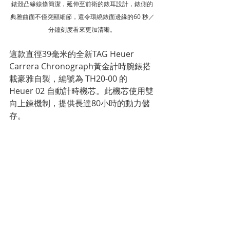
錶殼凸緣線條簡潔，延伸至前衛的錶耳設計，錶側的
典雅曲面不僅突顯細節，還令環繞錶面邊緣的60 秒／
分鐘刻度看來更加清晰。
這款直徑39毫米的全新TAG Heuer 
Carrera Chronograph黃金計時腕錶搭
載豪雅自製，編號為 TH20-00 的 
Heuer 02 自動計時機芯。此機芯使用雙
向上鍊機制，提供長達80小時的動力儲
存。