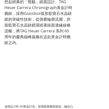
想起經典的「熊貓」錶面設計。TAG 
Heuer Carrera Chronograph黃金計時
腕錶，採用Glassbox弧形藍寶石水晶錶
鏡的突破性技術，從側看輪廓流麗，拱
面藍寶石水晶錶鏡環繞著錶面邊緣線條
流暢，將TAG Heuer Carrera 系列 60 
周年的慶典巔峰蘊藏在這款黃金計時腕
錶之內。
錶殼以18K 3N黃金打造，採用經典圓形錶殼，融合凸