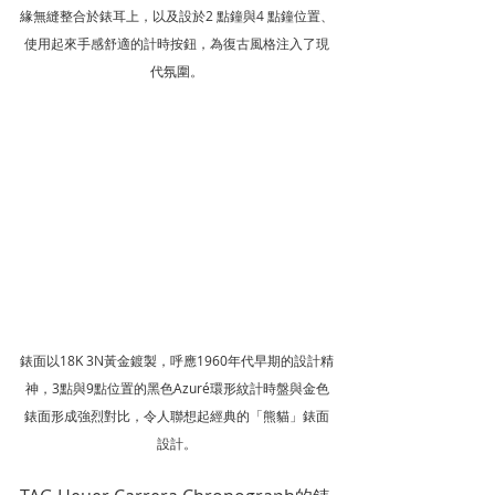
緣無縫整合於錶耳上，以及設於2 點鐘與4 點鐘位置、
使用起來手感舒適的計時按鈕，為復古風格注入了現
代氛圍。
錶面以18K 3N黃金鍍製，呼應1960年代早期的設計精
神，3點與9點位置的黑色Azuré環形紋計時盤與金色
錶面形成強烈對比，令人聯想起經典的「熊貓」錶面
設計。