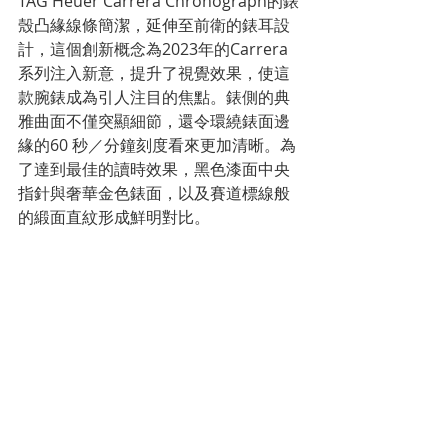
TAG Heuer Carrera Chronograph的錶
殼凸緣線條簡潔，延伸至前衛的錶耳設
計，這個創新概念為2023年的Carrera
系列注入新意，提升了視覺效果，使這
款腕錶成為引人注目的焦點。錶側的典
雅曲面不僅突顯細節，還令環繞錶面邊
緣的60 秒／分鐘刻度看來更加清晰。為
了達到最佳的讀時效果，黑色漆面中央
指針與奢華金色錶面，以及賽道標線般
的緞面直紋形成鮮明對比。