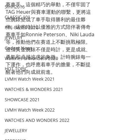
賽車手。這個精巧的舉動，不僅牢固了
SIHH2016
TAG Heuer與賽車運動的聯繫，更將這
CLASSIC 101
些腕錶變成了車手取得勝利的最佳夥
伴。這些時計以優雅的方式陪伴著傳奇
PRE-BASEL 2020
賽車手如Ronnie Peterson、Niki Lauda
JEWELRY
等，推動他們在賽道上不斷挑戰極限。
Gadget News
這些黃金腕錶不僅是時計，更是成就、
勇氣和卓越追求的象徵。計時腕錶每一
Watches & Wonders 2020
下運作，也呼應着車手的膽量，不斷提
HOT TOPIC
醒著他們向成就前進。
LVMH Watch Week 2021
WATCHES & WONDERS 2021
SHOWCASE 2021
LVMH Watch Week 2022
WATCHES AND WONDERS 2022
JEWELLERY