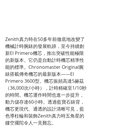
Zenith真力時在50多年前徹底地改變了
機械計時腕錶的發展軌跡，至今持續創
新El Primero機芯，推出突破性能極限
的新版本。它仍是自動計時機芯精準性
能的標準。Chronomaster Original腕
錶搭載傳奇機芯的最新版本——El 
Primero 3600型。機芯振頻高達5赫茲
（36,000次/小時），計時精確至1/10秒
的時間。機芯運作時間也進一步提升，
動力儲存達60小時。透過藍寶石錶背，
機芯更現代、通透的設計清晰可見，藍
色導柱輪和裝飾Zenith真力時五角星的
鏤空擺陀令人一見難忘。