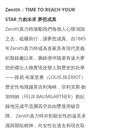
Zenith：TIME TO REACH YOUR 
STAR 力創未來 夢想成真
Zenith真力時激勵我們每個人心懷鴻鵠
之志，砥礪前行，讓夢想成真。自1865
年Zenith真力時成為首家具有現代意義
的製錶廠以來，腕錶便伴隨著有遠大夢
想的傑出人物實現改變人類歷史的壯舉
——路易‧布萊里奧（LOUIS BLÉRIOT）
歷史性地飛越英吉利海峽，菲利克斯‧鮑
加特納（FELIX BAUMGARTNER）創紀
錄地完成平流層高空自由墜落突破音
障。 Zenith真力時亦彰顯女性的遠見卓
識與開拓精神，向女性在過去和現在取