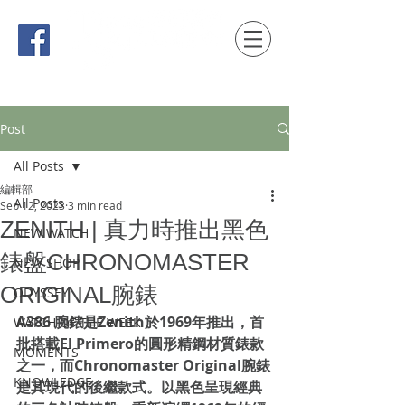
時間觀念 HONG KONG / macau EDITION
Post
All Posts
編輯部
All Posts
Sep 12, 2023
3 min read
ZENITH | 真力時推出黑色
NEW WATCH
錶盤CHRONOMASTER
NEW SHOP
ORIGINAL腕錶
ODYSSEY
A386 腕錶是Zenith於1969年推出，首
WATCH OF THE WEEK
批搭載El Primero的圓形精鋼材質錶款
MOMENTS
之一，而Chronomaster Original腕錶
KNOWLEDGE
是其現代的後繼款式。以黑色呈現經典