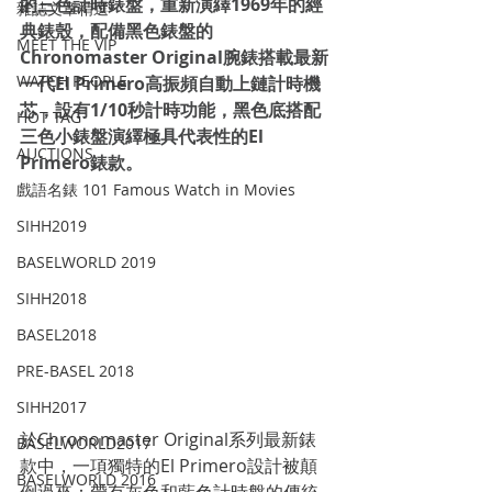
的三色計時錶盤，重新演繹1969年的經
雜誌文章精選
典錶殼，配備黑色錶盤的
MEET THE VIP
Chronomaster Original腕錶搭載最新
WATCH PEOPLE
一代El Primero高振頻自動上鏈計時機
芯，設有1/10秒計時功能，黑色底搭配
HOT TAG
三色小錶盤演繹極具代表性的El 
AUCTIONS
Primero錶款。
戲語名錶 101 Famous Watch in Movies
SIHH2019
BASELWORLD 2019
SIHH2018
BASEL2018
PRE-BASEL 2018
SIHH2017
於Chronomaster Original系列最新錶
BASELWORLD2017
款中，一項獨特的El Primero設計被顛
BASELWORLD 2016