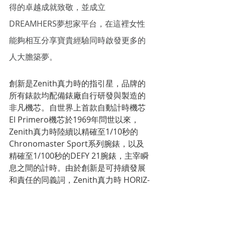
得的卓越成就致敬，並成立
DREAMHERS夢想家平台，在這裡女性
能夠相互分享寶貴經驗同時啟發更多的
人大膽築夢。
創新是Zenith真力時的指引星，品牌的
所有錶款均配備錶廠自行研發與製造的
非凡機芯。自世界上首款自動計時機芯
El Primero機芯於1969年問世以來，
Zenith真力時陸續以精確至1/10秒的
Chronomaster Sport系列腕錶，以及
精確至1/100秒的DEFY 21腕錶，主宰瞬
息之間的計時。由於創新是可持續發展
和責任的同義詞，Zenith真力時 HORIZ-
ON倡議計劃彰顯品牌追求包容與多元、
可持續發展及員工福祉的理念。自1865
年以來，Zenith真力時陪伴敢於挑戰自