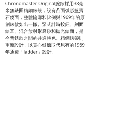
Chronomaster Original腕錶採用38毫
米無錶圈精鋼錶殼，設有凸面弧形藍寶
石鏡面，整體輪廓和比例與1969年的原
創錶款如出一轍。泵式計時按鈕、刻面
錶耳、混合放射形磨砂和拋光錶面，是
今昔錶款之間的共通特色。精鋼錶帶則
重新設計，以實心鏈節取代原有的1969
年通透「ladder」設計。