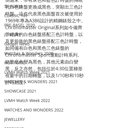
倒過來：帶有灰色和藍色計時盤的傳統
SIHH2016
乳白色錶盤更換成黑色，突顯出三色計
時盤。這也代表黑色面盤首次被使用於
CLASSIC 101
1969年專為A386設計的精鋼錶殼之中。
PRE-BASEL 2020
Chronomaster Original系列如今備齊
了經典的白色錶盤搭配三色計時盤，以
JEWELRY
及更前衛的黑色錶盤搭配三色計時盤，
Gadget News
如同備有白色和黑色三色錶盤的
Watches & Wonders 2020
Chronomaster Sport運動計時系列。
錶盤底色變為黑色，其他元素由白變
HOT TOPIC
黑，反之亦然，包括位於4:30位置梯形
LVMH Watch Week 2021
視窗中的日期轉盤，以及1/10秒和10秒
WATCHES & WONDERS 2021
計時刻度。
SHOWCASE 2021
LVMH Watch Week 2022
WATCHES AND WONDERS 2022
JEWELLERY