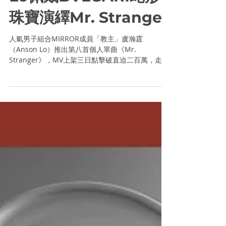
-
Mar 1, 2022
1 min read
【貴氣吸血鬼】Anson
Lo佩戴BVLGARI蛇形
珠寶演繹Mr. Stranger
人氣男子組合MIRROR成員「教主」盧瀚霆
（Anson Lo）推出第八首個人單曲《Mr.
Stranger》，MV上架三日點擊破直迫二百萬，走勢
強勁。Anson Lo在MV中化身吸血鬼，一身神秘暗黑
造型配戴多款BVLGARI珠寶，貴氣非常。...