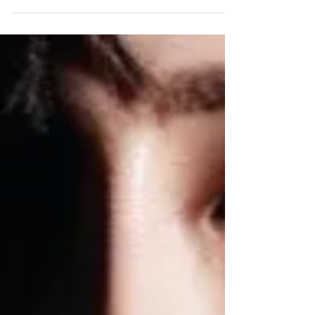
在抗疫的苦悶日子，不妨來一點甜。 「韓劇女王」
宋慧喬任Chaumet品牌大使以來，一直將時尚女皇
的風範與魅力盡情發揮。在最新一輯形象拍攝中，
她以一身簡約大方的黑色連身裙演繹一系列
Chaumet高級珠寶，舉手投足間，冷豔感穿透鏡
頭，盡展莊嚴與高貴優雅。...