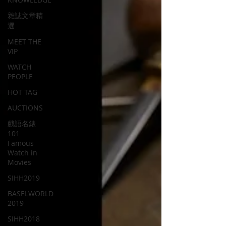
雜誌文章精
選
MEET THE
VIP
WATCH
PEOPLE
HOT TAG
AUCTIONS
戲語名錶
101
Famous
Watch in
Movies
SIHH2019
BASELWORLD
2019
SIHH2018