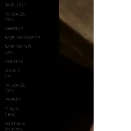
BASEL2018
PRE-BASEL
2018
SIHH2017
BASELWORLD2017
BASELWORLD
2016
SIHH2016
CLASSIC
101
PRE-BASEL
2020
JEWELRY
Gadget
News
Watches &
Wonders