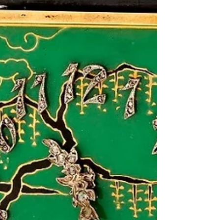
史與美學，不同款式的腕錶更經得起時間考驗，經
典歷久常新。 Rotonde de Cartier 鏤空之美 在高
級製錶的範籌，CARTIER把神秘與鏤空機芯玩得最
出神入化。今年推出的...