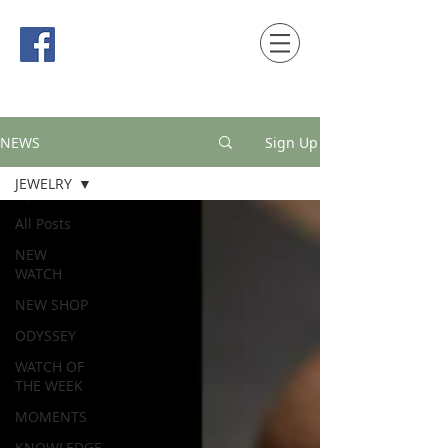
時間觀念 HONG KONG / macau EDITION
NEWS
Sign Up
JEWELRY
All Posts
NEW
WATCH
NEW SHOP
ODYSSEY
WATCH OF
THE WEEK
MOMENTS
KNOWLEDGE