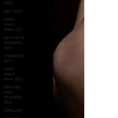
2020
HOT TOPIC
LVMH
Watch
Week 2021
WATCHES &
WONDERS
2021
SHOWCASE
2021
LVMH
Watch
Week 2022
WATCHES
AND
WONDERS
2022
JEWELLERY