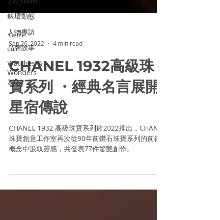
2023WWG
錶壇動態
人物專訪
品牌故事
Genie
Watches &
Sep 26, 2022
4 min read
Wonders
CHANEL 1932高級珠
2024
寶系列 ・經典名言展開
星宿傳說
CHANEL 1932 高級珠寶系列於2022推出，CHANEL
珠寶創意工作室再次從90年前鑽石珠寶系列的前衛
概念中汲取靈感，共發表77件驚艷創作。