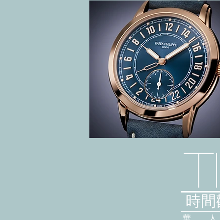
T
時間觀
華 