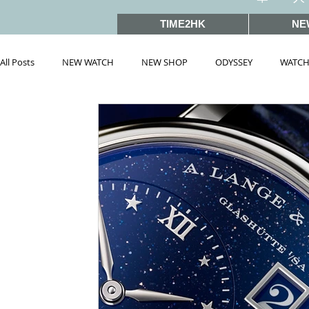
TIME2HK
NE
All Posts
NEW WATCH
NEW SHOP
ODYSSEY
WATCH
雜誌文章精選
MEET THE VIP
WATCH PEOPLE
HOT 
戲語名錶 101 Famous Watch in Movies
SIHH2019
BASEL
PRE-BASEL 2018
SIHH2017
BASELWORLD2017
BAS
PRE-BASEL 2020
JEWELRY
Gadget News
Watches &