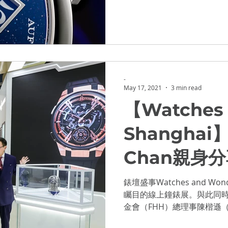
Little Lange 1 Moon...
OWCASE 2021
-
May 17, 2021
3 min read
【Watches 
Shanghai
Chan親身
錶壇盛事Watches and W
矚目的線上鐘錶展。與此同
金會（FHH）總理事陳楷遜（
做好準備出席於4月14至1