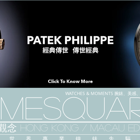
WATCHES & MOMENTS 腕錶、美
imeSqua
念 HONG KONG / macau EDI
人 世 界 專 業 鐘 錶 先 驅 