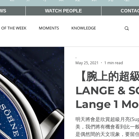
WS
WATCH PEOPLE
CONTA
 OF THE WEEK
MOMENTS
KNOWLEDGE
TAG
AUCTIONS
-
May 25, 2021
1 min read
【腕上的超
WORLD 2019
SIHH2018
BASEL2018
LANGE & SO
Lange 1 M
ELWORLD 2016
SIHH2016
CLASSIC 101
夜空的美妙
明天將會是欣賞超級月亮(Su
美，我們將有機會看到比一
 Wonders 2020
HOT TOPIC
是偶然間的天文現象，要留住明月，A