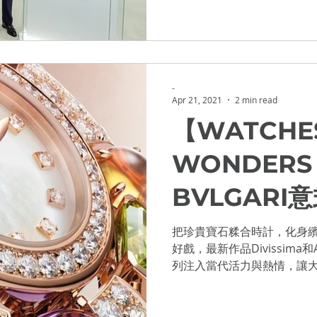
奇蹟上海...
-
Apr 21, 2021
2 min read
【WATCHE
WONDERS 
BVLGARI
把珍貴寶石糅合時計，化身繽
好戲，最新作品Divissima
列注入當代活力與熱情，讓大家
Vita」的歡樂與熱情。...