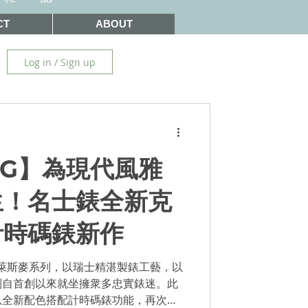
CT
ABOUT
Log in / Sign up
WG】為現代風雅
生！名士錶全新克
計時碼錶新作
名士錶克萊斯麥系列，以瑞士精湛製錶工藝，以
列自首創以來就坐擁衆多忠實錶迷。此
以全新配色搭配計時碼錶功能，再次打