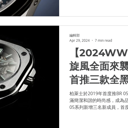
萬年曆的第二款新成員–鮭魚面9
編輯部
Apr 29, 2024
7 min read
【2024WW
旋風全面來襲 B
首推三款全黑
柏萊士於2019年首度推BR
滿簡潔和諧的時尚感，成為品
05系列新增三名新成員，首
次以41毫米錶殼直徑登場亮相，