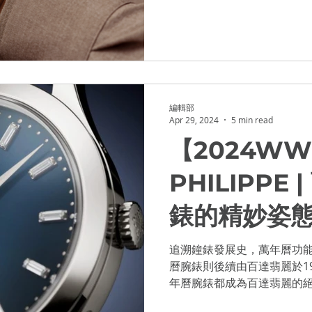
造低調奢華臻品！ 日常優雅風範
OWCASE 2021
編輯部
Apr 29, 2024
5 min read
【2024WW
PHILIPPE
錶的精妙姿態
萬年曆腕錶
追溯鐘錶發展史，萬年曆功
曆腕錶則後續由百達翡麗於1
年曆腕錶都成為百達翡麗的絕
旗下的曆法腕錶推出新作。包