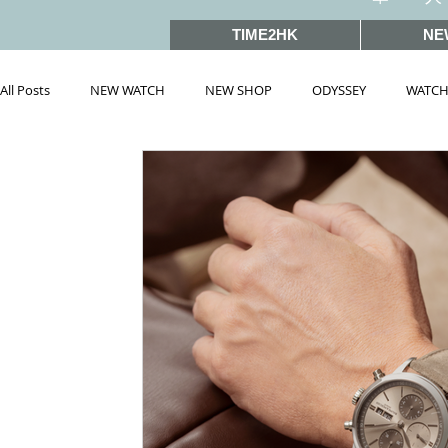
TIME2HK
NE
All Posts
NEW WATCH
NEW SHOP
ODYSSEY
WATCH
雜誌文章精選
MEET THE VIP
WATCH PEOPLE
HOT 
戲語名錶 101 Famous Watch in Movies
SIHH2019
BASEL
PRE-BASEL 2018
SIHH2017
BASELWORLD2017
BAS
PRE-BASEL 2020
JEWELRY
Gadget News
Watches &