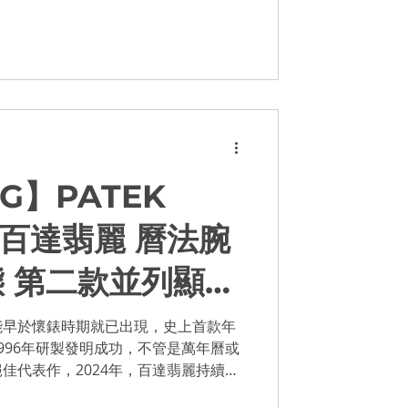
...
G】PATEK
 | 百達翡麗 曆法腕
 第二款並列顯示
領軍登場
能早於懷錶時期就已出現，史上首款年
996年研製發明成功，不管是萬年曆或
佳代表作，2024年，百達翡麗持續為
括2021年首發的重量級巨作並列顯示