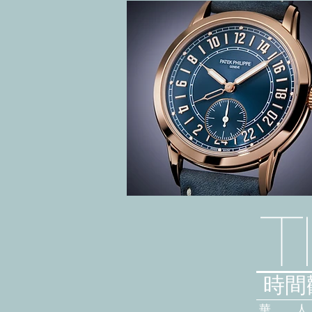
T
時間觀
華 