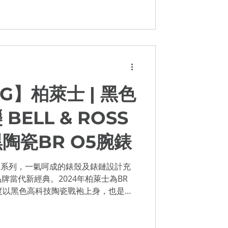
...
G】柏萊士 | 黑色
ELL & ROSS
陶瓷BR O5腕錶
 05系列，一氣呵成的錶殼及錶鏈設計充
牌當代新經典。2024年柏萊士為BR
度以黑色高科技陶瓷戰袍上身，也是首
展現BR...