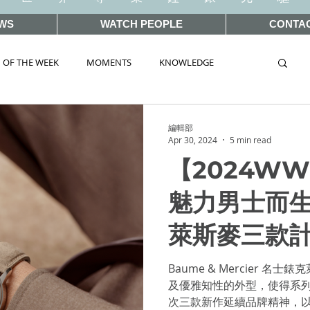
WS
WATCH PEOPLE
CONTA
 OF THE WEEK
MOMENTS
KNOWLEDGE
TAG
AUCTIONS
編輯部
Apr 30, 2024
5 min read
【2024W
WORLD 2019
SIHH2018
BASEL2018
魅力男士而
萊斯麥三款
ELWORLD 2016
SIHH2016
CLASSIC 101
Baume & Mercier 
 Wonders 2020
HOT TOPIC
及優雅知性的外型，使得系
次三款新作延續品牌精神，