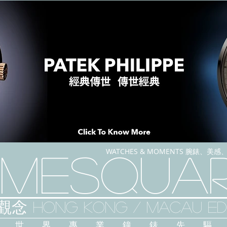
WATCHES & MOMENTS 腕錶、美
imeSqua
念 HONG KONG / macau EDI
人 世 界 專 業 鐘 錶 先 驅 