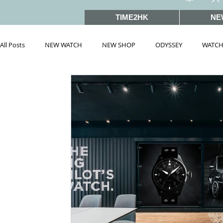
TIME2HK
NE
All Posts
NEW WATCH
NEW SHOP
ODYSSEY
WATCH
雜誌文章精選
MEET THE VIP
WATCH PEOPLE
HOT 
戲語名錶 101 Famous Watch in Movies
SIHH2019
BASEL
PRE-BASEL 2018
SIHH2017
BASELWORLD2017
BAS
PRE-BASEL 2020
JEWELRY
Gadget News
Watches &