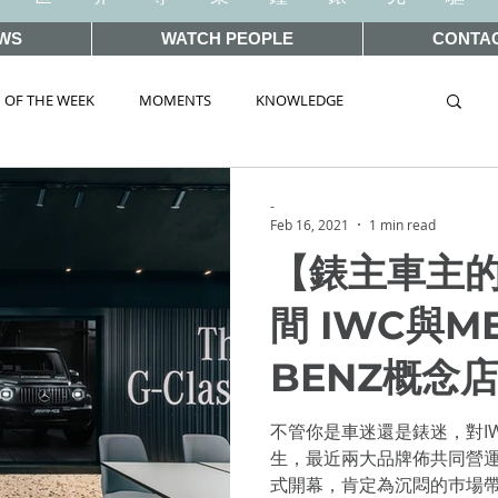
WS
WATCH PEOPLE
CONTA
 OF THE WEEK
MOMENTS
KNOWLEDGE
TAG
AUCTIONS
-
Feb 16, 2021
1 min read
【錶主車主
WORLD 2019
SIHH2018
BASEL2018
間 IWC與ME
BENZ概念
ELWORLD 2016
SIHH2016
CLASSIC 101
不管你是車迷還是錶迷，對IWC
 Wonders 2020
HOT TOPIC
生，最近兩大品牌佈共同營運
式開幕，肯定為沉悶的巿場