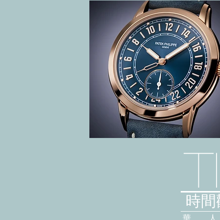
T
時間觀
華 