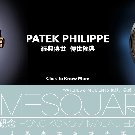
WATCHES & MOMENTS 腕錶、美
imeSqua
念 HONG KONG / macau EDI
人 世 界 專 業 鐘 錶 先 驅 