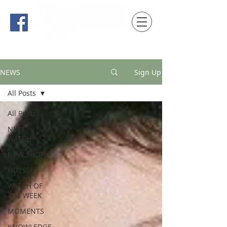
時間觀念 HONG KONG / macau EDITION
NEWS
Sign Up
All Posts
All Posts
NEW
WATCH
NEW SHOP
ODYSSEY
WATCH OF
THE WEEK
MOMENTS
KNOWLEDGE