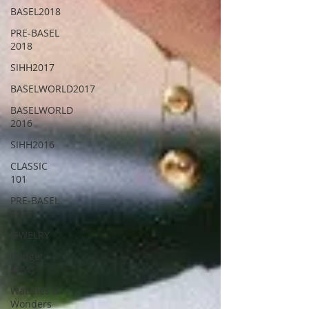
BASEL2018
PRE-BASEL
2018
SIHH2017
BASELWORLD2017
BASELWORLD
2016
SIHH2016
CLASSIC
101
PRE-BASEL
2020
JEWELRY
Gadget
News
Watches &
Wonders