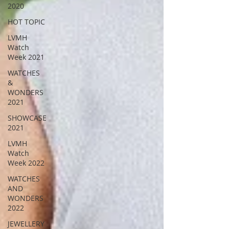
2020
HOT TOPIC
LVMH
Watch
Week 2021
WATCHES
&
WONDERS
2021
SHOWCASE
2021
LVMH
Watch
Week 2022
WATCHES
AND
WONDERS
2022
JEWELLERY