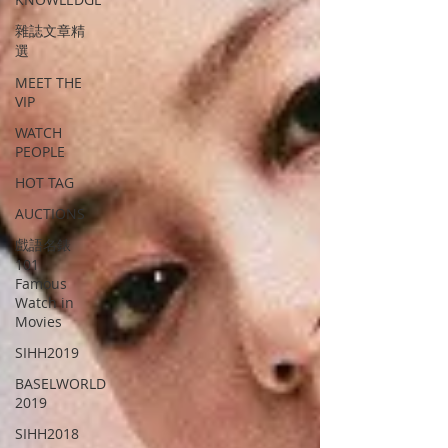
雜誌文章精
選
MEET THE
VIP
WATCH
PEOPLE
HOT TAG
AUCTIONS
戲語名錶
101
Famous
Watch in
Movies
SIHH2019
BASELWORLD
2019
SIHH2018