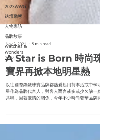
2023WWG
錶壇動態
人物專訪
品牌故事
Watches &
Wonders
-
2024
Nov 2, 2021
5 min read
A Star is Born 時尚珠
寶界再掀本地明星熱
以往國際鐘錶珠寶品牌都熱愛起用荷李活或中韓明
星作為品牌代言人，對客人而言或多或少欠缺一點
共鳴，因著疫情的關係，今年不少時尚奢華品牌開
始回歸本土巿場，邀請本地新星潮人合作不同的企
劃，除了炙手可熱人氣男團MIRROR成員領風騷之
外，還包括剛獲釜山國際電影節亞洲內容大獎最佳