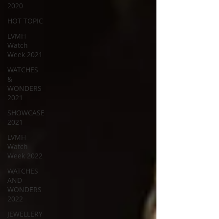
2020
HOT TOPIC
LVMH
Watch
Week 2021
WATCHES
&
WONDERS
2021
SHOWCASE
2021
LVMH
Watch
Week 2022
WATCHES
AND
WONDERS
2022
JEWELLERY