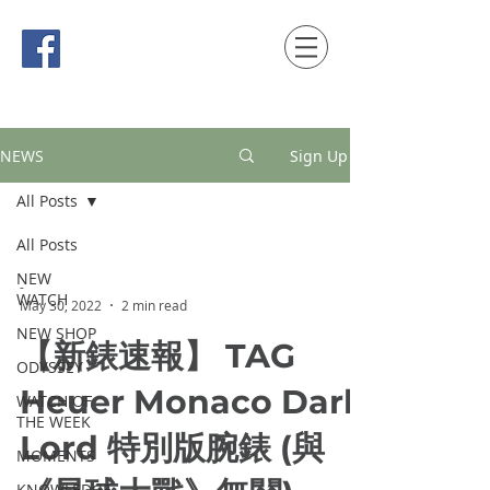
時間觀念 HONG KONG / macau EDITION
NEWS
Sign Up
All Posts
All Posts
NEW
-
WATCH
May 30, 2022
2 min read
NEW SHOP
【新錶速報】 TAG
ODYSSEY
Heuer Monaco Dark
WATCH OF
THE WEEK
Lord 特別版腕錶 (與
MOMENTS
KNOWLEDGE