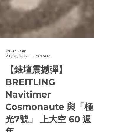
Steven River
May 30, 2022
2 min read
【錶壇震撼彈】
BREITLING
Navitimer
Cosmonaute 與「極