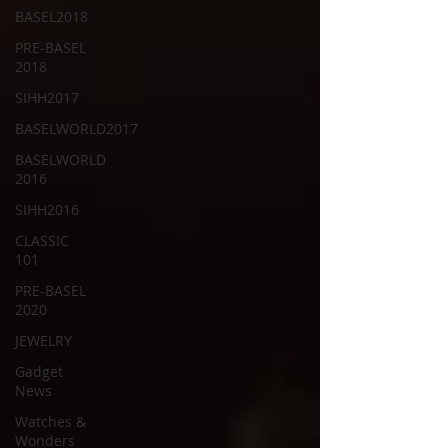
BASEL2018
PRE-BASEL
2018
SIHH2017
BASELWORLD2017
BASELWORLD
2016
SIHH2016
CLASSIC
101
PRE-BASEL
2020
JEWELRY
Gadget
News
Watches &
Wonders