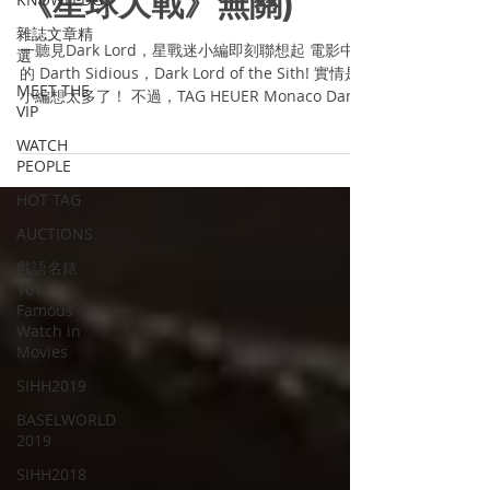
《星球大戰》無關)
雜誌文章精
一聽見Dark Lord，星戰迷小編即刻聯想起 電影中
選
的 Darth Sidious，Dark Lord of the Sith! 實情是
MEET THE
小編想太多了！ 不過，TAG HEUER Monaco Dark
VIP
Lord錶款，其實與《星球大戰》同樣誕生於1970年
代，當時是一枚黑色...
WATCH
PEOPLE
HOT TAG
AUCTIONS
戲語名錶
101
Famous
Watch in
Movies
SIHH2019
BASELWORLD
2019
SIHH2018