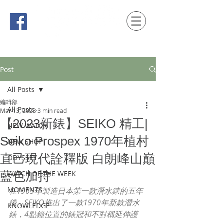
時間觀念 HONG KONG / macau EDITION
Post
All Posts
編輯部
All Posts
Mar 13, 2023
3 min read
【2023新錶】SEIKO 精工|
NEW WATCH
Seiko Prospex 1970年植村
NEW SHOP
直己現代詮釋版 白朗峰山巔
ODYSSEY
藍色加持
WATCH OF THE WEEK
MOMENTS
在1965年製造日本第一款潛水錶的五年
後，SEIKO推出了一款1970年新款潛水
KNOWLEDGE
錶，4點鐘位置的錶冠和不對稱延伸護