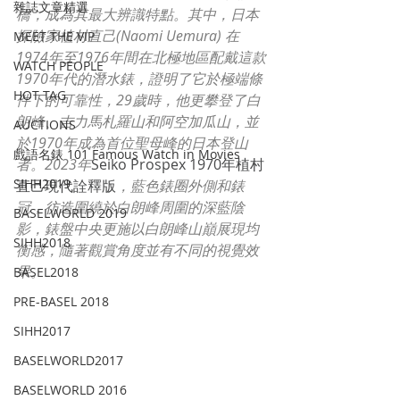
雜誌文章精選
橋，成為其最大辨識特點。其中，日本
探險家植村直己(Naomi Uemura) 在
MEET THE VIP
1974年至1976年間在北極地區配戴這款
WATCH PEOPLE
1970年代的潛水錶，證明了它於極端條
HOT TAG
件下的可靠性，29歲時，他更攀登了白
朗峰、吉力馬札羅山和阿空加瓜山，並
AUCTIONS
於1970年成為首位聖母峰的日本登山
戲語名錶 101 Famous Watch in Movies
者。2023年
Seiko Prospex 1970年植村
SIHH2019
直己現代詮釋版
，藍色錶圈外側和錶
冠，彷造圍繞於白朗峰周圍的深藍陰
BASELWORLD 2019
影，錶盤中央更施以白朗峰山巔展現均
SIHH2018
衡感，隨著觀賞角度並有不同的視覺效
果。
BASEL2018
PRE-BASEL 2018
SIHH2017
BASELWORLD2017
BASELWORLD 2016