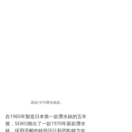
原始1970潛水錶款。
在1965年製造日本第一款潛水錶的五年
後，SEIKO推出了一款1970年新款潛水
錶，採用流暢的錶殼設計和四點鐘方向