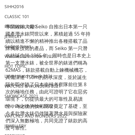
SIHH2016
CLASSIC 101
專業鐘錶大廠 Seiko 自推出日本第一只
PRE-BASEL 2020
國產潛水錶問世以來，累積超過 55 年持
JEWELRY
續以精進不懈的精神推出各種搭載了品
Gadget News
牌獨家技術的產品，而 Seiko 第一只潛
水錶誕生於 1965 年，同時也是日本史上
Watches & Wonders 2020
第一支潛水錶，被全世界的錶迷們稱為 
HOT TOPIC
62MAS，錶款搭載自動上鍊機械機芯，
LVMH Watch Week 2021
具備深達 150m的防水深度，並於誕生
隔年即伴隨了日本南極考察隊前往第 8 
WATCHES & WONDERS 2021
次的極地任務，由此可證明了它在惡劣
SHOWCASE 2021
環境下，仍提供最大的可靠性及易讀
性，為之後的技術開發奠定了基礎，至
LVMH Watch Week 2022
今多款潛水錶仍伴隨著潛水員與探險家
WATCHES AND WONDERS 2022
們深入無數極地，共同見證了錶款的高
JEWELLERY
度可靠性。