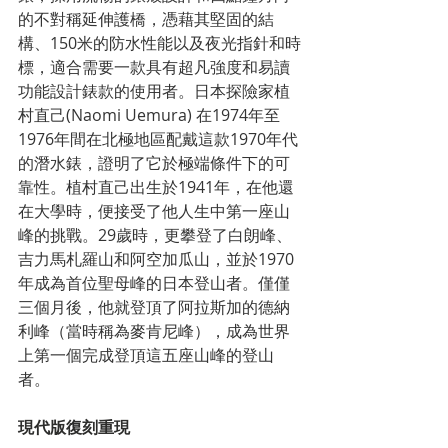
的不對稱延伸護橋，憑藉其堅固的結
構、150米的防水性能以及夜光指針和時
標，適合需要一款具有超凡強度和易讀
功能設計錶款的使用者。日本探險家植
村直己(Naomi Uemura) 在1974年至
1976年間在北極地區配戴這款1970年代
的潛水錶，證明了它於極端條件下的可
靠性。植村直己出生於1941年，在他還
在大學時，便接受了他人生中第一座山
峰的挑戰。29歲時，更攀登了白朗峰、
吉力馬札羅山和阿空加瓜山，並於1970
年成為首位聖母峰的日本登山者。僅僅
三個月後，他就登頂了阿拉斯加的德納
利峰（當時稱為麥肯尼峰），成為世界
上第一個完成登頂這五座山峰的登山
者。
現代版復刻重現