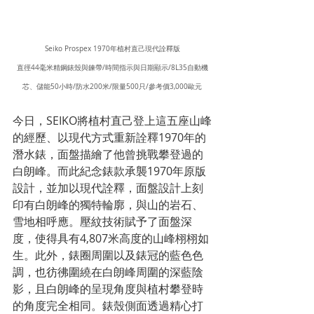
Seiko Prospex 1970年植村直己現代詮釋版
直徑44毫米精鋼錶殼與鍊帶/時間指示與日期顯示/8L35自動機
芯、儲能50小時/防水200米/限量500只/參考價3,000歐元
今日，SEIKO將植村直己登上這五座山峰
的經歷、以現代方式重新詮釋1970年的
潛水錶，面盤描繪了他曾挑戰攀登過的
白朗峰。而此紀念錶款承襲1970年原版
設計，並加以現代詮釋，面盤設計上刻
印有白朗峰的獨特輪廓，與山的岩石、
雪地相呼應。壓紋技術賦予了面盤深
度，使得具有4,807米高度的山峰栩栩如
生。此外，錶圈周圍以及錶冠的藍色色
調，也彷彿圍繞在白朗峰周圍的深藍陰
影，且白朗峰的呈現角度與植村攀登時
的角度完全相同。錶殼側面透過精心打