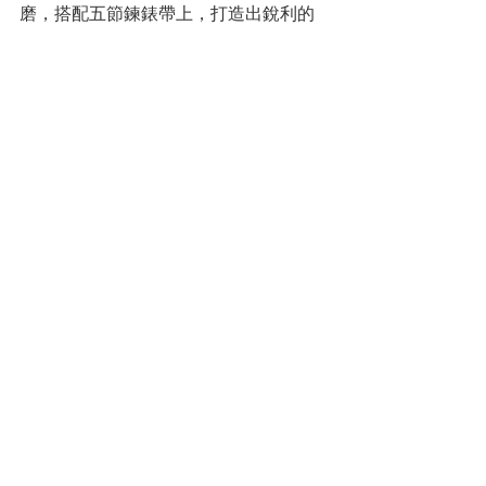
磨，搭配五節鍊錶帶上，打造出銳利的
現代輪廓。日期視窗位在4點到5點之間
的位置，12小時標記都清晰可見，所有
時標與指針都備有Lumibrite夜光塗料，
因此在黑暗中可最大限度地提高清晰
度。
搭載8L35先進技術