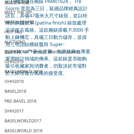
三日動力儲存腕錶 PAM01628， Tre 
雜誌文章精選
Giorni 意思為三日，延續品牌經典設計
MEET THE VIP
語言，具備47毫米大尺寸錶殼，並以特
WATCH PEOPLE
殊的銅鏽效果 (patina finish) 錶殼處理
呈現復古風格。這款腕錶搭載 P.3000 手
HOT TAG
動上鍊機芯，具備三日動力儲存，並採
AUCTIONS
用三明治結構錶盤與 Super-
LumiNova™ 夜光塗層，強調品牌在專業
戲語名錶 101 Famous Watch in Movies
軍用時計領域的傳承。這款錶是否能夠
SIHH2019
吸引收藏家與消費者，仍取決於市場對
BASELWORLD 2019
於大錶徑復古風格的接受度。
SIHH2018
BASEL2018
PRE-BASEL 2018
SIHH2017
BASELWORLD2017
BASELWORLD 2016