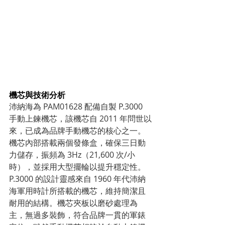
機芯與技術分析
沛納海為 PAM01628 配備自製 P.3000 
手動上鍊機芯，該機芯自 2011 年問世以
來，已成為品牌手動機芯的核心之一。
機芯內部搭載兩個發條盒，確保三日動
力儲存，振頻為 3Hz（21,600 次/小
時），並採用大型擺輪以提升穩定性。
P.3000 的設計靈感來自 1960 年代沛納
海軍用時計所搭載的機芯，維持簡潔且
耐用的結構。機芯夾板以磨砂處理為
主，無過多裝飾，符合品牌一貫的軍錶