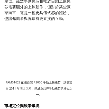
定位。雖然手動機芯相較於自動上鍊機
芯需要額外的上鍊動作，但對於某些藏
家而言，這是一種更具儀式感的體驗，
也讓佩戴者與腕錶有更直接的互動。
PAM01628 配備自製 P.3000 手動上鍊機芯，該機芯
自 2011 年問世以來，已成為品牌手動機芯的核心之
一。
市場定位與競爭環境