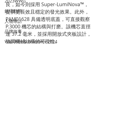
2023WWG
良，如今則採用 Super-LumiNova™，
錶壇動態
提供更長效且穩定的發光效果。此外，
PAM01628 具備透明底蓋，可直接觀察 
人物專訪
P.3000 機芯的結構與打磨。該機芯直徑
品牌故事
達 37.2 毫米，並採用開放式夾板設計，
強調機械結構的可視性。
Watches & Wonders 2024