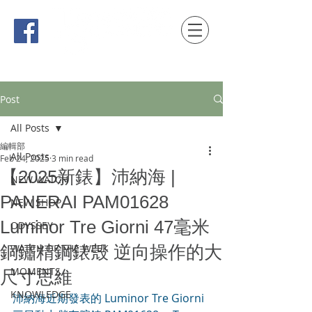
時間觀念 HONG KONG / macau EDITION
Post
All Posts
編輯部
All Posts
Feb 24, 2025
3 min read
【2025新錶】沛納海 |
NEW WATCH
PANERAI PAM01628
NEW SHOP
Luminor Tre Giorni 47毫米
ODYSSEY
銅鏽精鋼錶殼 逆向操作的大
WATCH OF THE WEEK
MOMENTS
尺寸思維
KNOWLEDGE
沛納海近期發表的 Luminor Tre Giorni 