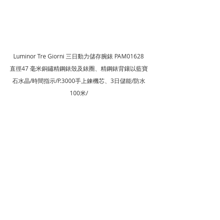
Luminor Tre Giorni 三日動力儲存腕錶 PAM01628
直徑47 毫米銅鏽精鋼錶殼及錶圈、精鋼錶背鑲以藍寶
石水晶/時間指示/P.3000手上鍊機芯、3日儲能/防水
100米/