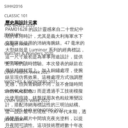
SIHH2016
CLASSIC 101
歷史與設計元素
PRE-BASEL 2020
PAM01628 的設計靈感來自二十世紀中
JEWELRY
期的軍用時計，尤其是義大利海軍水下
突擊隊所使用的沛納海腕錶。47 毫米的
Gadget News
大型錶殼是 Luminor 系列的經典標誌，
Watches & Wonders 2020
這一尺寸最初是為軍事用途設計，提供
HOT TOPIC
更清晰的讀時體驗。本次發表的錶款在
傳統精鋼材質上，加入銅鏽處理，使腕
LVMH Watch Week 2021
錶呈現仿舊效果。這種處理方式強調歷
WATCHES & WONDERS 2021
史感，但與青銅錶不同，並不會隨時間
自然氧化變色，而是透過手工技術模擬
SHOWCASE 2021
出使用痕跡。錶盤採用灰色粒紋漸變設
LVMH Watch Week 2022
計，搭配沛納海標誌性的三明治結構。
WATCHES AND WONDERS 2022
這一設計最早出現在 1930 年代末期，透
過雙層金屬片中間填充夜光塗料，以提
JEWELLERY
升夜間可讀性。這項技術歷經數十年改