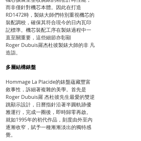
而非僅針對機芯本體。因此在打造
RD1472時，製錶大師們特別重視機芯的
裝配調校，確保其符合現今的日內瓦印
記標準。機芯裝配工序在製錶過程中一
直至關重要，這些細節亦彰顯
Roger Dubuis羅杰杜彼製錶大師的非 凡
造詣。
多層結構錶盤
Hommage La Placide的錶盤蘊藏豐富
敘事性，訴細著複雜的美學。首先是
Roger Dubuis羅 杰杜彼先生最愛的雙逆
跳顯示設計，日曆指針沿著半圓軌跡優
雅運行，完成一圈後，即時歸零再啟。
就如1995年的初代作品，刻度由外至內
逐漸收窄，賦予一種漸漸淡出的獨特感
覺。