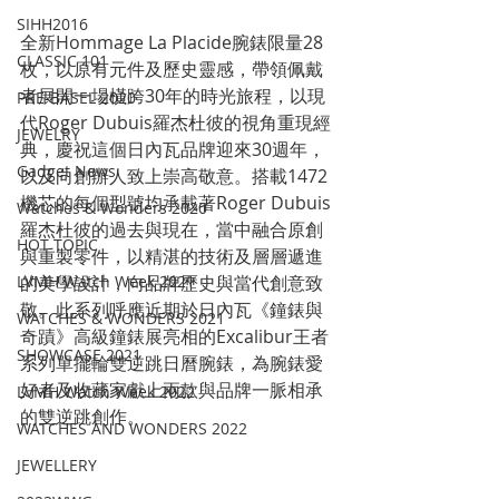
SIHH2016
全新Hommage La Placide腕錶限量28
CLASSIC 101
枚，以原有元件及歷史靈感，帶領佩戴
者展開一場橫跨30年的時光旅程，以現
PRE-BASEL 2020
代Roger Dubuis羅杰杜彼的視角重現經
JEWELRY
典，慶祝這個日內瓦品牌迎來30週年，
Gadget News
以及向創辦人致上崇高敬意。搭載1472
機芯的每個型號均承載著Roger Dubuis
Watches & Wonders 2020
羅杰杜彼的過去與現在，當中融合原創
HOT TOPIC
與重製零件，以精湛的技術及層層遞進
的美學設計，向品牌歷史與當代創意致
LVMH Watch Week 2021
敬。此系列呼應近期於日內瓦《鐘錶與
WATCHES & WONDERS 2021
奇蹟》高級鐘錶展亮相的Excalibur王者
SHOWCASE 2021
系列單擺輪雙逆跳日曆腕錶，為腕錶愛
好者及收藏家獻上兩款與品牌一脈相承
LVMH Watch Week 2022
的雙逆跳創作。
WATCHES AND WONDERS 2022
JEWELLERY