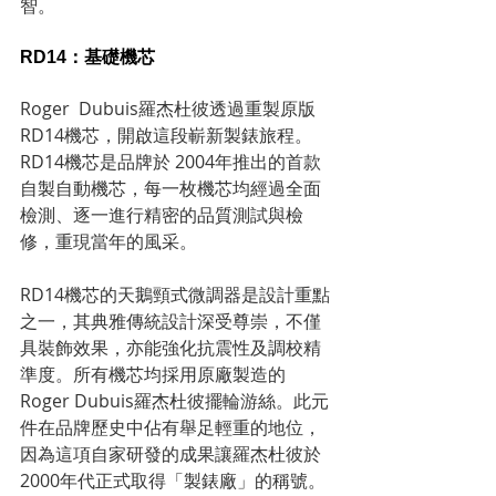
智。
RD14：基礎機芯
Roger  Dubuis羅杰杜彼透過重製原版
RD14機芯，開啟這段嶄新製錶旅程。
RD14機芯是品牌於 2004年推出的首款
自製自動機芯，每一枚機芯均經過全面
檢測、逐一進行精密的品質測試與檢
修，重現當年的風采。
RD14機芯的天鵝頸式微調器是設計重點
之一，其典雅傳統設計深受尊崇，不僅
具裝飾效果，亦能強化抗震性及調校精
準度。所有機芯均採用原廠製造的
Roger Dubuis羅杰杜彼擺輪游絲。此元
件在品牌歷史中佔有舉足輕重的地位，
因為這項自家研發的成果讓羅杰杜彼於
2000年代正式取得「製錶廠」的稱號。