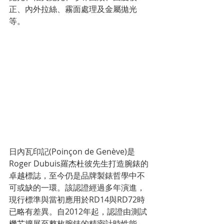
正、內外拉絲、霧面處理及金屬拋光
等。
日內瓦印記(Poinçon de Genève)是
Roger Dubuis羅杰杜彼先生打造腕錶的
卓越標誌，至今仍是品牌製錶哲學中不
可或缺的一環。該認證經過多年演進，
現行標準與當初應用於RD14與RD72時
已略有差異。自2012年起，認證由測試
機芯擴展至整枚腕錶的精密計時性能，