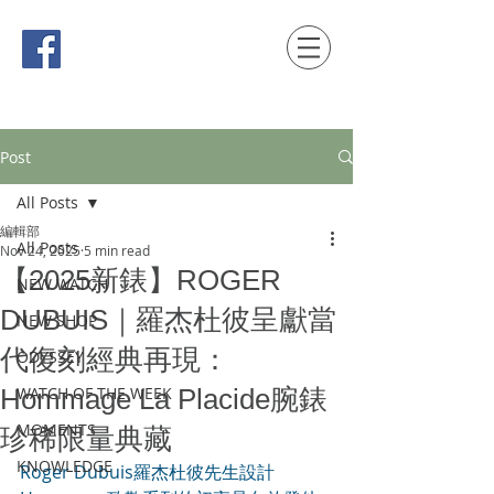
時間觀念 HONG KONG / macau EDITION
Post
All Posts
編輯部
All Posts
Nov 24, 2025
5 min read
【2025新錶】ROGER
NEW WATCH
DUBUIS｜羅杰杜彼呈獻當
NEW SHOP
代復刻經典再現：
ODYSSEY
Hommage La Placide腕錶
WATCH OF THE WEEK
MOMENTS
珍稀限量典藏
KNOWLEDGE
Roger Dubuis羅杰杜彼先生設計