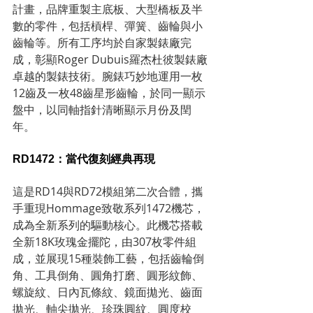
計畫，品牌重製主底板、大型橋板及半
數的零件，包括槓桿、彈簧、齒輪與小
齒輪等。所有工序均於自家製錶廠完
成，彰顯Roger Dubuis羅杰杜彼製錶廠
卓越的製錶技術。腕錶巧妙地運用一枚
12齒及一枚48齒星形齒輪，於同一顯示
盤中，以同軸指針清晰顯示月份及閏
年。
RD1472：當代復刻經典再現
這是RD14與RD72模組第二次合體，攜
手重現Hommage致敬系列1472機芯，
成為全新系列的驅動核心。此機芯搭載
全新18K玫瑰金擺陀，由307枚零件組
成，並展現15種裝飾工藝，包括齒輪倒
角、工具倒角、圓角打磨、圓形紋飾、
螺旋紋、日內瓦條紋、鏡面拋光、齒面
拋光、軸尖拋光、珍珠圓紋、圓度校