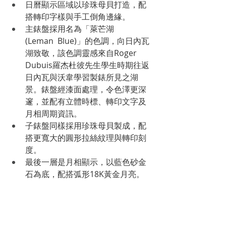
日曆顯示區域以珍珠母貝打造，配
搭轉印字樣與手工倒角邊緣。
主錶盤採用名為「萊芒湖
(Leman  Blue)」的色調，向日內瓦
湖致敬，該色調靈感來自Roger 
Dubuis羅杰杜彼先生學生時期往返
日內瓦與沃韋學習製錶所見之湖
景。錶盤經漆面處理，令色澤更深
邃，並配有立體時標、轉印文字及
月相周期資訊。
子錶盤同樣採用珍珠母貝製成，配
搭更寬大的圓形拉絲紋理與轉印刻
度。
最後一層是月相顯示，以藍色砂金
石為底，配搭弧形18K黃金月亮。