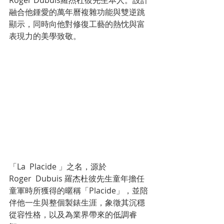
融合他鍾愛的萬年曆複雜功能與雙逆跳
顯示，同時向他對修復工藝的熱忱與富
表現力的美學致敬。
「La  Placide 」之名，源於
Roger  Dubuis 羅杰杜彼先生童年擔任
童軍時所獲得的暱稱「Placide」，並陪
伴他一生與整個製錶生涯，象徵其沉穩
從容性格，以及為業界帶來的低調睿