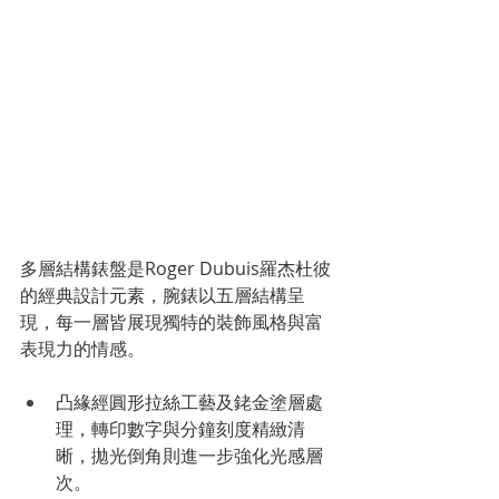
多層結構錶盤是Roger Dubuis羅杰杜彼
的經典設計元素，腕錶以五層結構呈
現，每一層皆展現獨特的裝飾風格與富
表現力的情感。
凸緣經圓形拉絲工藝及銠金塗層處
理，轉印數字與分鐘刻度精緻清
晰，拋光倒角則進一步強化光感層
次。