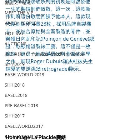
Hommage致敬系列的初衷是向啟發他
雜誌文章精選
一生的製錶師們致敬。這一次，這款新
MEET THE VIP
作則將這份敬意回饋予他本人。這款現
WATCH PEOPLE
代復刻鉅作限量28枚，採用品牌自製機
芯，並結合原始與全新製造的零件，並
HOT TAG
榮獲日內瓦印記(Poinçon de Genève)認
AUCTIONS
證，彰顯精湛製錶工藝。這不僅是一枚
腕錶，更是一種充滿層次與意義的美學
戲語名錶 101 Famous Watch in Movies
之作，展現Roger Dubuis羅杰杜彼先生
SIHH2019
鍾愛的雙逆跳(Biretrograde)顯示。
BASELWORLD 2019
SIHH2018
BASEL2018
PRE-BASEL 2018
SIHH2017
BASELWORLD2017
BASELWORLD 2016
Hommage La Placide腕錶