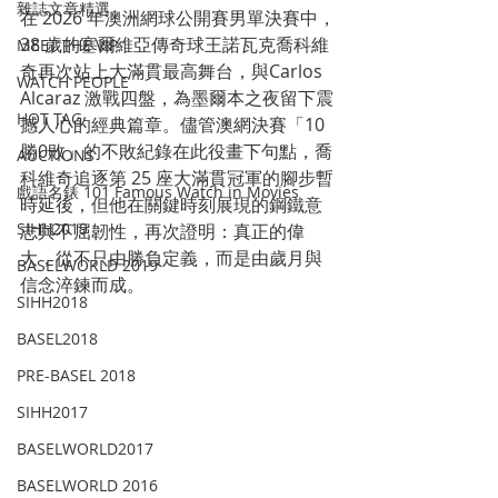
雜誌文章精選
在 2026 年澳洲網球公開賽男單決賽中，
38 歲的塞爾維亞傳奇球王諾瓦克喬科維
MEET THE VIP
奇再次站上大滿貫最高舞台，與Carlos 
WATCH PEOPLE
Alcaraz 激戰四盤，為墨爾本之夜留下震
HOT TAG
撼人心的經典篇章。儘管澳網決賽「10
勝0敗」的不敗紀錄在此役畫下句點，喬
AUCTIONS
科維奇追逐第 25 座大滿貫冠軍的腳步暫
戲語名錶 101 Famous Watch in Movies
時延後，但他在關鍵時刻展現的鋼鐵意
SIHH2019
志與不屈韌性，再次證明：真正的偉
大，從不只由勝負定義，而是由歲月與
BASELWORLD 2019
信念淬鍊而成。
SIHH2018
BASEL2018
PRE-BASEL 2018
SIHH2017
BASELWORLD2017
BASELWORLD 2016