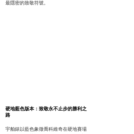
最隱密的致敬符號。
硬地藍色版本：致敬永不止步的勝利之
路
宇舶錶以藍色象徵喬科維奇在硬地賽場