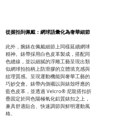
從握拍到佩戴：網球語彙化為奢華細節
此外，腕錶在佩戴細節上同樣延續網球
精神。錶帶採用白色皮革製成，搭配同
色縫線，並以細膩的浮雕工藝呈現出類
似網球拍拍柄上防滑膠的立體填充感與
紋理質感。呈現運動機能與奢華工藝的
巧妙交會。錶帶內側襯以與錶殼呼應的
藍色皮革，並透過 Velcro® 尼龍搭扣折
疊固定於同色陽極氧化鋁質錶扣之上，
兼具舒適貼合、快速調節與鮮明運動風
格。