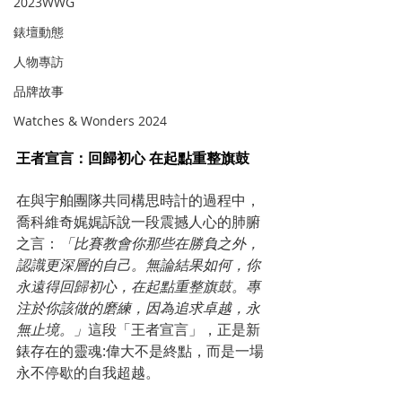
2023WWG
錶壇動態
人物專訪
品牌故事
Watches & Wonders 2024
王者宣言：回歸初心 在起點重整旗鼓
在與宇舶團隊共同構思時計的過程中，
喬科維奇娓娓訴說一段震撼人心的肺腑
之言：
「比賽教會你那些在勝負之外，
認識更深層的自己。無論結果如何，你
永遠得回歸初心，在起點重整旗鼓。專
注於你該做的磨練，因為追求卓越，永
無止境。」
這段「王者宣言」，正是新
錶存在的靈魂:偉大不是終點，而是一場
永不停歇的自我超越。