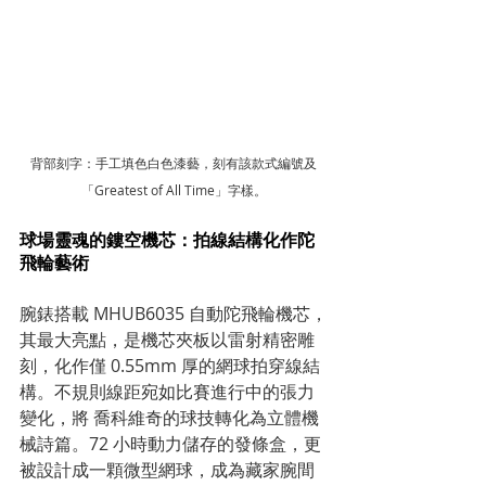
背部刻字：手工填色白色漆藝，刻有該款式編號及
「Greatest of All Time」字樣。
球場靈魂的鏤空機芯：拍線結構化作陀
飛輪藝術
腕錶搭載 MHUB6035 自動陀飛輪機芯，
其最大亮點，是機芯夾板以雷射精密雕
刻，化作僅 0.55mm 厚的網球拍穿線結
構。不規則線距宛如比賽進行中的張力
變化，將 喬科維奇的球技轉化為立體機
械詩篇。72 小時動力儲存的發條盒，更
被設計成一顆微型網球，成為藏家腕間