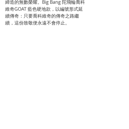
締造的無數榮耀。Big Bang 陀飛輪喬科
維奇GOAT 藍色硬地款，以編號形式延
續傳奇：只要喬科維奇的傳奇之路繼
續，這份致敬便永遠不會停止。