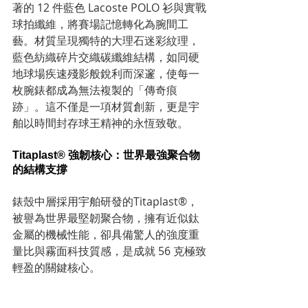
著的 12 件藍色 Lacoste POLO 衫與實戰
球拍纖維，將賽場記憶轉化為腕間工
藝。材質呈現獨特的大理石迷彩紋理，
藍色紡織碎片交織碳纖維結構，如同硬
地球場疾速殘影般銳利而深邃，使每一
枚腕錶都成為無法複製的「傳奇痕
跡」。這不僅是一項材質創新，更是宇
舶以時間封存球王精神的永恆致敬。
Titaplast® 強韌核心：世界最強聚合物
的結構支撐
錶殼中層採用宇舶研發的Titaplast®，
被譽為世界最堅韌聚合物，擁有近似鈦
金屬的機械性能，卻具備驚人的強度重
量比與霧面科技質感，是成就 56 克極致
輕盈的關鍵核心。