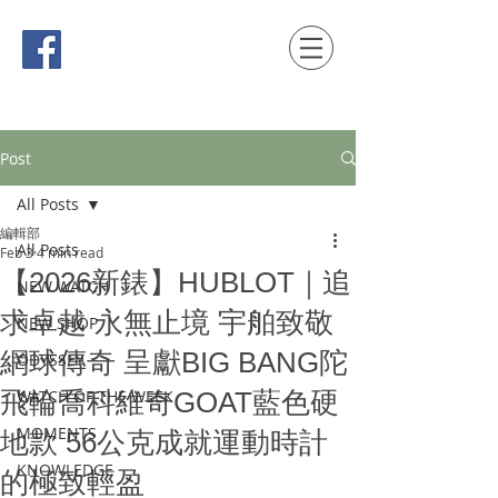
時間觀念 HONG KONG / macau EDITION
Post
All Posts
編輯部
All Posts
Feb 3
4 min read
【2026新錶】HUBLOT｜追
NEW WATCH
求卓越 永無止境 宇舶致敬
NEW SHOP
網球傳奇 呈獻BIG BANG陀
ODYSSEY
飛輪喬科維奇GOAT藍色硬
WATCH OF THE WEEK
MOMENTS
地款 56公克成就運動時計
KNOWLEDGE
的極致輕盈