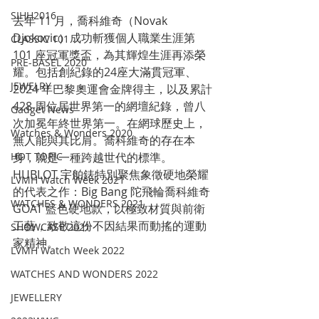
SIHH2016
去年 11 月，喬科維奇（Novak 
Djokovic）成功斬獲個人職業生涯第 
CLASSIC 101
101 座冠軍獎盃，為其輝煌生涯再添榮
PRE-BASEL 2020
耀。包括創紀錄的24座大滿貫冠軍、
JEWELRY
2024 年巴黎奧運會金牌得主，以及累計 
428 周位居世界第一的網壇紀錄，曾八
Gadget News
次加冕年終世界第一。在網球歷史上，
Watches & Wonders 2020
無人能與其比肩。喬科維奇的存在本
身，就是一種跨越世代的標準。
HOT TOPIC
HUBLOT 宇舶錶特別聚焦象徵硬地榮耀
LVMH Watch Week 2021
的代表之作：Big Bang 陀飛輪喬科維奇 
WATCHES & WONDERS 2021
GOAT 藍色硬地款，以極致材質與前衛
工藝，致敬這份不因結果而動搖的運動
SHOWCASE 2021
家精神。
LVMH Watch Week 2022
WATCHES AND WONDERS 2022
JEWELLERY