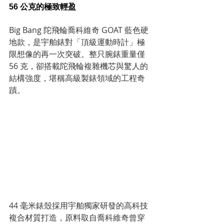
56 公克的極致輕盈
Big Bang 陀飛輪喬科維奇 GOAT 藍色硬
地款，是宇舶錶對「頂級運動時計」極
限想像的再一次突破。整只腕錶重量僅 
56 克，卻搭載陀飛輪複雜機芯與驚人的
結構強度，堪稱高級製錶領域的工程奇
蹟。
44 毫米錶殼採用宇舶獨家研發的高科技
複合材質打造，原料取自喬科維奇曾穿