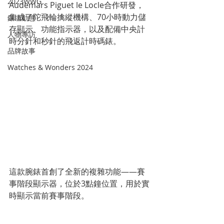
2023WWG
Audemars Piguet le Locle合作研發，
集成了陀飛輪擒縱機構、70小時動力儲
錶壇動態
存顯示、功能指示器，以及配備中央計
人物專訪
時分針和秒針的飛返計時碼錶。
品牌故事
Watches & Wonders 2024
這款腕錶首創了全新的複雜功能——賽
事階段顯示器，位於3點鐘位置，用於實
時顯示當前賽事階段。