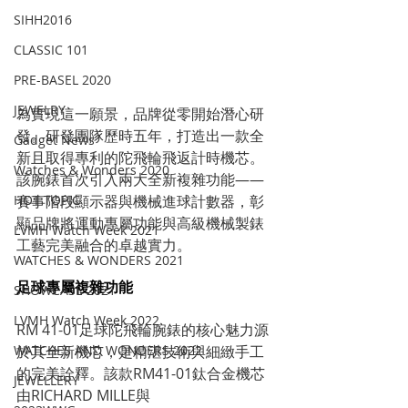
SIHH2016
CLASSIC 101
PRE-BASEL 2020
JEWELRY
為實現這一願景，品牌從零開始潛心研
發。研發團隊歷時五年，打造出一款全
Gadget News
新且取得專利的陀飛輪飛返計時機芯。
Watches & Wonders 2020
該腕錶首次引入兩大全新複雜功能——
賽事階段顯示器與機械進球計數器，彰
HOT TOPIC
顯品牌將運動專屬功能與高級機械製錶
LVMH Watch Week 2021
工藝完美融合的卓越實力。
WATCHES & WONDERS 2021
足球專屬複雜功能
SHOWCASE 2021
LVMH Watch Week 2022
RM 41-01足球陀飛輪腕錶的核心魅力源
於其全新機芯，是精湛技術與細緻手工
WATCHES AND WONDERS 2022
的完美詮釋。該款RM41-01鈦合金機芯
JEWELLERY
由RICHARD MILLE與