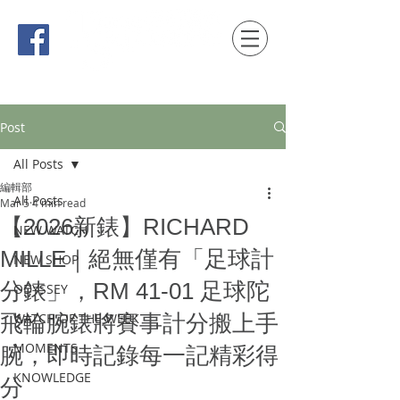
時間觀念 HONG KONG / macau EDITION
Post
All Posts
編輯部
All Posts
Mar 5
4 min read
【2026新錶】RICHARD
NEW WATCH
MILLE｜絕無僅有「足球計
NEW SHOP
分錶」，RM 41-01 足球陀
ODYSSEY
飛輪腕錶將賽事計分搬上手
WATCH OF THE WEEK
MOMENTS
腕，即時記錄每一記精彩得
KNOWLEDGE
分