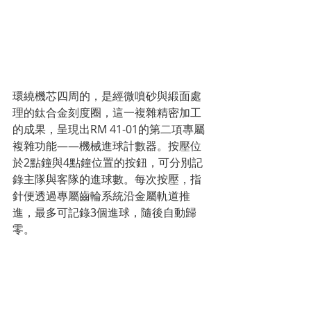
環繞機芯四周的，是經微噴砂與緞面處
理的鈦合金刻度圈，這一複雜精密加工
的成果，呈現出RM 41-01的第二項專屬
複雜功能——機械進球計數器。按壓位
於2點鐘與4點鐘位置的按鈕，可分別記
錄主隊與客隊的進球數。每次按壓，指
針便透過專屬齒輪系統沿金屬軌道推
進，最多可記錄3個進球，隨後自動歸
零。