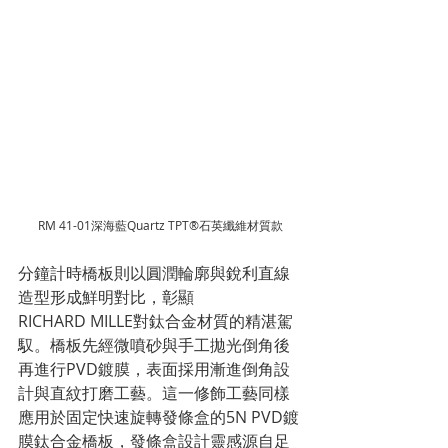
RM 41-01深海藍Quartz TPT®石英纖維材質款
分鐘計時橋板則以圓潤輪廓與銳利直線
造型形成鮮明對比，彰顯
RICHARD MILLE對鈦合金材質的精湛駕
馭。橋板先經微噴砂與手工拋光倒角後
再進行PVD鍍膜，表面採用漸進倒角設
計與直紋打磨工藝。這一修飾工藝同樣
應用於固定快速旋轉發條盒的5N PVD鍍
膜鈦合金橋板，發條盒設計靈感源自足