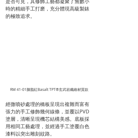
是否可見，其修飾工藝都凝聚了無數小
時的精細手工打磨，充分體現高級製錶
的極致追求。
RM 41-01胭脂紅Basalt TPT®玄武岩纖維材質款
經微噴砂處理的橋板呈現出複雜而富有
張力的手工修飾幾何線條，並覆以PVD
塗層，清晰呈現機芯結構美感。底板採
用相同工藝處理，並經過手工塗覆白色
漆料以突出雕刻紋路。