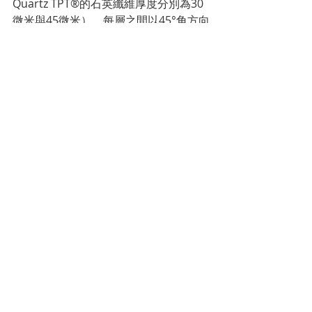
Quartz TPT®的石英纖維厚度分別為30
微米與45微米），每層之間以45°角方向
交錯堆疊，使材質紋理更加清晰，呈現
出近似天然木紋的質感，並可演繹深邃
濃郁的色調。
Carbon TPT®碳纖維
按鈕設計彰顯對細節與人體工學的極致
關注：採用微噴砂鈦合金打造，並經拋
光倒角處理，嵌入Carbon TPT®碳纖維
或Basalt TPT®玄武岩纖維材質嵌件，並