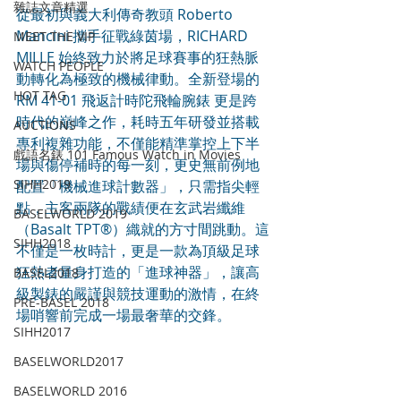
雜誌文章精選
從最初與義大利傳奇教頭 Roberto 
Mancini 攜手征戰綠茵場，RICHARD 
MEET THE VIP
MILLE 始終致力於將足球賽事的狂熱脈
WATCH PEOPLE
動轉化為極致的機械律動。全新登場的 
HOT TAG
RM 41-01 飛返計時陀飛輪腕錶 更是跨
時代的巔峰之作，耗時五年研發並搭載
AUCTIONS
專利複雜功能，不僅能精準掌控上下半
戲語名錶 101 Famous Watch in Movies
場與傷停補時的每一刻，更史無前例地
SIHH2019
配置「機械進球計數器」，只需指尖輕
點，主客兩隊的戰績便在玄武岩纖維
BASELWORLD 2019
（Basalt TPT®）織就的方寸間跳動。這
SIHH2018
不僅是一枚時計，更是一款為頂級足球
狂熱者量身打造的「進球神器」，讓高
BASEL2018
級製錶的嚴謹與競技運動的激情，在終
PRE-BASEL 2018
場哨響前完成一場最奢華的交鋒。
SIHH2017
BASELWORLD2017
BASELWORLD 2016