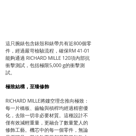
這只腕錶包含錶殼和錶帶共有近800個零
件，經過嚴苛檢驗流程，確保RM 41-01
能夠通過 RICHARD MILLE 120項內部抗
衝擊測試，包括極限5,000 g的衝擊測
試。
極致結構，至臻修飾
RICHARD MILLE將鏤空理念推向極致：
每一片橋板、齒輪與槓桿均經過精密優
化，去除一切非必要材質。這種設計不
僅有效減輕重量，更融合了數量驚人的
修飾工藝。機芯中的每一個零件，無論