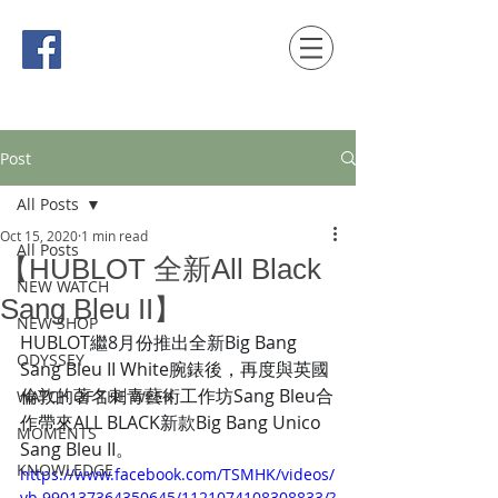
時間觀念 HONG KONG / macau EDITION
Post
All Posts
Oct 15, 2020
1 min read
All Posts
【HUBLOT 全新All Black
NEW WATCH
Sang Bleu II】
NEW SHOP
HUBLOT繼8月份推出全新Big Bang 
ODYSSEY
Sang Bleu II White腕錶後，再度與英國
倫敦的著名刺青藝術工作坊Sang Bleu合
WATCH OF THE WEEK
作帶來ALL BLACK新款Big Bang Unico 
MOMENTS
Sang Bleu II。
KNOWLEDGE
https://www.facebook.com/TSMHK/videos/
vb.990137364350645/1121074108308833/?