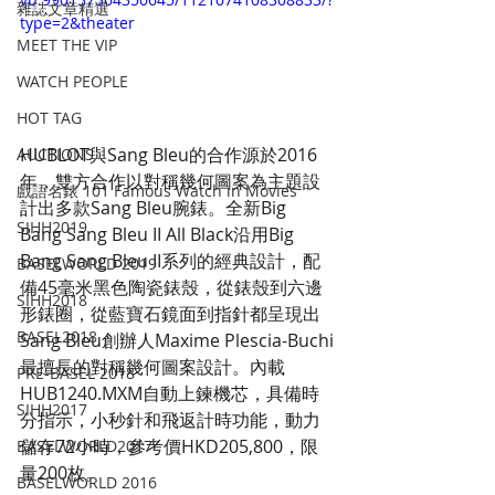
雜誌文章精選
type=2&theater
MEET THE VIP
WATCH PEOPLE
HOT TAG
HUBLOT與Sang Bleu的合作源於2016
AUCTIONS
年，雙方合作以對稱幾何圖案為主題設
戲語名錶 101 Famous Watch in Movies
計出多款Sang Bleu腕錶。全新Big 
SIHH2019
Bang Sang Bleu II All Black沿用Big 
Bang Sang Bleu II系列的經典設計，配
BASELWORLD 2019
備45毫米黑色陶瓷錶殼，從錶殼到六邊
SIHH2018
形錶圈，從藍寶石鏡面到指針都呈現出
BASEL2018
Sang Bleu創辦人Maxime Plescia-Buchi
最擅長的對稱幾何圖案設計。內載
PRE-BASEL 2018
HUB1240.MXM自動上鍊機芯，具備時
SIHH2017
分指示，小秒針和飛返計時功能，動力
儲存72小時，參考價HKD205,800，限
BASELWORLD2017
量200枚。
BASELWORLD 2016