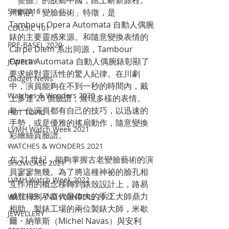
「變臉」的故鄉中國，踏上嶄新旅程。
SIHH2016
川劇的「變臉藝術」特徵，是 
Tambour Opera Automata 自動人偶腕
CLASSIC 101
錶的主要靈感來源。和隨意變換表情的
PRE-BASEL 2020
Carpe Diem 系出同源，Tambour 
Opera Automata 自動人偶腕錶彰顯了
JEWELRY
要求絕對靈活性的驚人紀律。在川劇
Gadget News
中，演員能夠在不到一秒的時間內，戴
Watches & Wonders 2020
上多達 20 個臉譜，展現多樣的表情。 
每一位演員都有自己的技巧，以迅速的
HOT TOPIC
手勢，或是優雅的搖扇動作，隨意變換
LVMH Watch Week 2021
彩繪絲質臉譜。
WATCHES & WONDERS 2021
在 21 世紀，能夠掌握古老變臉藝術的演
SHOWCASE 2021
員寥寥無幾。為了將這種神祕的臉孔相
LVMH Watch Week 2022
互作用的概念移轉到錶殼設計上，路易
威登得到了當代最偉大的手工大師鼎力
WATCHES AND WONDERS 2022
相助。製錶工場的兩位製錶大師，米歇
JEWELLERY
爾・納華斯（Michel Navas）與安利