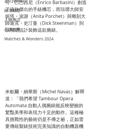
2023WWG
可・巴巴西尼（Enrico Barbasini）創造
了這款傑出的手錶機芯，而琺瑯大師安
錶壇動態
妮塔・波謝（Anita Porchet）與雕刻大
人物專訪
師迪克・史汀曼（Dick Steenman）則
品牌故事
以精湛設計裝飾這款腕錶。
Watches & Wonders 2024
米歇爾・納華斯（Michel Navas）解釋
道：「我們希望 Tambour Opera 
Automata 自動人偶腕錶能反映變臉的
驚豔美學和表現力十足的動作。這種極
具挑戰性的藝術仍是不傳之祕，正如需
要傳統製錶技術完美知識的自動機器機