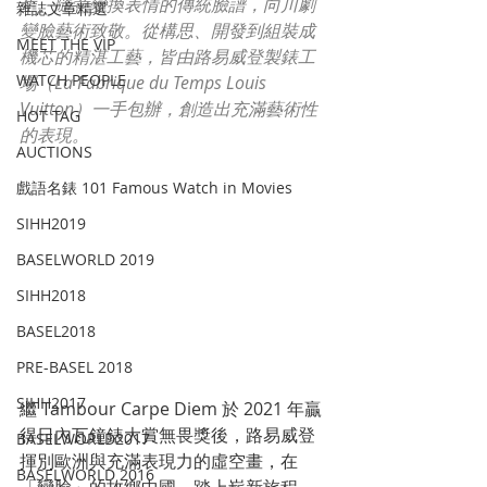
生、隨意變換表情的傳統臉譜，向川劇
雜誌文章精選
變臉藝術致敬。從構思、開發到組裝成
MEET THE VIP
機芯的精湛工藝，皆由路易威登製錶工
WATCH PEOPLE
場（La Fabrique du Temps Louis 
Vuitton）一手包辦，創造出充滿藝術性
HOT TAG
的表現。
AUCTIONS
戲語名錶 101 Famous Watch in Movies
SIHH2019
BASELWORLD 2019
SIHH2018
BASEL2018
PRE-BASEL 2018
SIHH2017
繼 Tambour Carpe Diem 於 2021 年贏
得日內瓦鐘錶大賞無畏獎後，路易威登
BASELWORLD2017
揮別歐洲與充滿表現力的虛空畫，在
BASELWORLD 2016