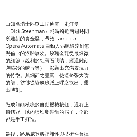
由知名瑞士雕刻工匠迪克・史汀曼
（Dick Steenman）耗時將近兩週時間
所雕刻的貴金屬，帶給 Tambour 
Opera Automata 自動人偶腕錶達到無
與倫比的浮雕層次。玫瑰金龍從最細微
的細節（銳利的紅寶石眼睛，經過雕刻
與噴砂的鱗片等），彰顯出充滿表現力
的特徵。其細節之豐富，使這條張大嘴
的龍，彷彿從變臉臉譜上呼之欲出，露
出時刻。
做成龍頭模樣的自動機械按鈕，還有上
鍊錶冠、以內填琺瑯裝飾的扇子，全部
都是手工打造。
最後，路易威登將複雜性與技術性發揮