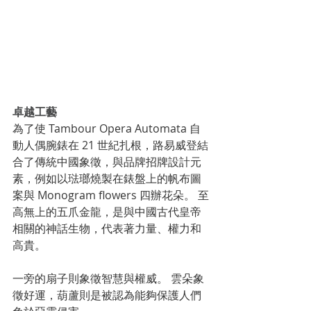
卓越工藝
為了使 Tambour Opera Automata 自
動人偶腕錶在 21 世紀扎根，路易威登結
合了傳統中國象徵，與品牌招牌設計元
素，例如以琺瑯燒製在錶盤上的帆布圖
案與 Monogram flowers 四辦花朵。 至
高無上的五爪金龍，是與中國古代皇帝
相關的神話生物，代表著力量、權力和
高貴。
一旁的扇子則象徵智慧與權威。 雲朵象
徵好運，葫蘆則是被認為能夠保護人們