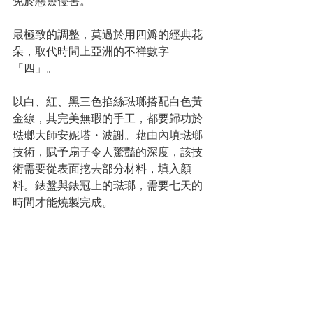
免於惡靈侵害。
最極致的調整，莫過於用四瓣的經典花
朵，取代時間上亞洲的不祥數字
「四」。
以白、紅、黑三色掐絲琺瑯搭配白色黃
金線，其完美無瑕的手工，都要歸功於
琺瑯大師安妮塔・波謝。藉由內填琺瑯
技術，賦予扇子令人驚豔的深度，該技
術需要從表面挖去部分材料，填入顏
料。錶盤與錶冠上的琺瑯，需要七天的
時間才能燒製完成。