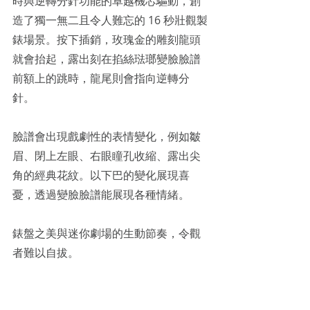
時與逆轉分針功能的卓越機芯驅動，創
造了獨一無二且令人難忘的 16 秒壯觀製
錶場景。按下插銷，玫瑰金的雕刻龍頭
就會抬起，露出刻在掐絲琺瑯變臉臉譜
前額上的跳時，龍尾則會指向逆轉分
針。
臉譜會出現戲劇性的表情變化，例如皺
眉、閉上左眼、右眼瞳孔收縮、露出尖
角的經典花紋。以下巴的變化展現喜
憂，透過變臉臉譜能展現各種情緒。
錶盤之美與迷你劇場的生動節奏，令觀
者難以自拔。