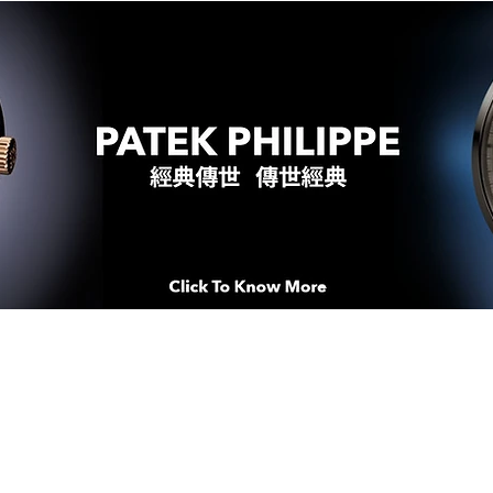
WATCHES & MOMENTS 腕錶、美
imeSqua
念 HONG KONG / macau EDI
人 世 界 專 業 鐘 錶 先 驅 