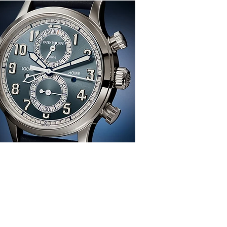
感、生活、哲學
re
TION
雜 誌