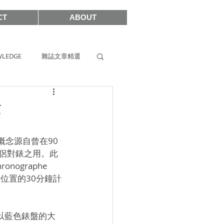
CT
ABOUT
LEDGE
雜誌文章精選
s
SIHH2019
作
2017
計概念源自曾在90
情侶對錶之用。此
ographe 
時位置的30分鐘計
襯以藍色錶盤的大
SHOWCASE 2021