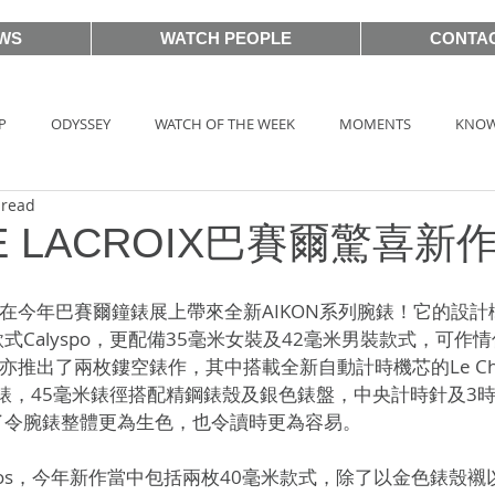
WS
WATCH PEOPLE
CONTA
P
ODYSSEY
WATCH OF THE WEEK
MOMENTS
KNOW
 read
HOT TAG
AUCTIONS
戲語名錶 101 Famous Watch in Movie
CE LACROIX巴賽爾驚喜新
BASEL2018
PRE-BASEL 2018
SIHH2017
BASELWORLD
ROIX將在今年巴賽爾鐘錶展上帶來全新AIKON系列腕錶！它的設
式Calyspo，更配備35毫米女裝及42毫米男裝款式，可作
e系列亦推出了兩枚鏤空錶作，其中搭載全新自動計時機芯的Le Chron
CLASSIC 101
PRE-BASEL 2020
JEWELRY
Gadget News
計時碼錶，45毫米錶徑搭配精鋼錶殼及銀色錶盤，中央計時針及3
了令腕錶整體更為生色，也令讀時更為容易。
iros，今年新作當中包括兩枚40毫米款式，除了以金色錶殼
TOPIC
LVMH Watch Week 2021
WATCHES & WONDERS 2021