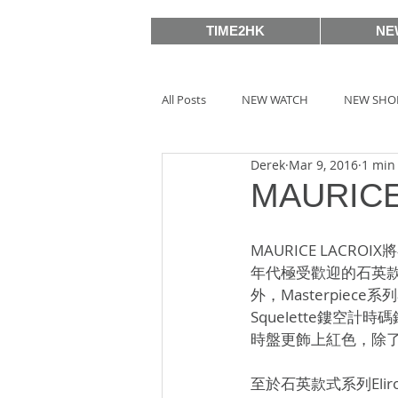
TIME2HK
NE
All Posts
NEW WATCH
NEW SHO
Derek
Mar 9, 2016
1 min
MEET THE VIP
WATCH PEOPLE
MAURI
BASELWORLD 2019
SIHH2018
MAURICE LAC
年代極受歡迎的石英款
外，Masterpiec
BASELWORLD 2016
SIHH2016
Squelette鏤空
時盤更飾上紅色，除
至於石英款式系列El
Watches & Wonders 2020
HOT 