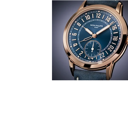
T
時間觀
華 