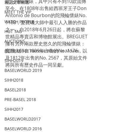
款陀飛輪腕錶，其中只有不到10款流傳
雜誌文章精選
至今。在1808年出售給西班牙王子Don 
MEET THE VIP
Antonio de Bourbon的陀飛輪懷錶No. 
WATCH PEOPLE
1188，是寶璣大師中最引人入勝的作品
之一。自2018年6月26日起，將在蘇黎
HOT TAG
世精品專賣店和博物館展出。BREGUET
AUCTIONS
擁有另外兩款歷史悠久的陀飛輪懷錶：
寶璣大師在1809年出售的No. 1176，以
戲語名錶 101 Famous Watch in Movies
及1812年出售的No. 2567，其原始文件
SIHH2019
將與所有歷史作品一同呈獻。
BASELWORLD 2019
SIHH2018
BASEL2018
PRE-BASEL 2018
SIHH2017
BASELWORLD2017
BASELWORLD 2016