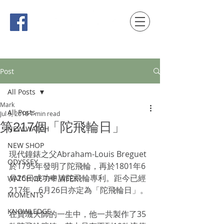
時間觀念 HONG KONG / macau EDITION
Post
All Posts
Mark
All Posts
Jul 9, 2018
1 min read
第217個「陀飛輪日」
NEW WATCH
NEW SHOP
現代鐘錶之父Abraham-Louis Breguet
ODYSSEY
於1795年發明了陀飛輪，再於1801年6
月26日成功申請陀飛輪專利。距今已經
WATCH OF THE WEEK
217年，6月26日亦定為「陀飛輪日」。
MOMENTS
KNOWLEDGE
在寶璣大師的一生中，他一共製作了35