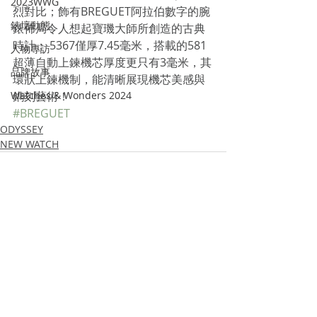
2023WWG
烈對比；飾有BREGUET阿拉伯數字的腕
錶壇動態
錶佈局令人想起寶璣大師所創造的古典
時計； 5367僅厚7.45毫米，搭載的581
人物專訪
超薄自動上鍊機芯厚度更只有3毫米，其
品牌故事
環狀上鍊機制，能清晰展現機芯美感與
Watches & Wonders 2024
鐫刻藝術！
#BREGUET
ODYSSEY
NEW WATCH
Recent Posts
See All