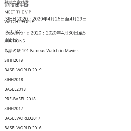
雜誌文章精選
頭接連舉辦！
MEET THE VIP
SIHH 2020：2020年4月26日至4月29日
WATCH PEOPLE
HOT TAG
Baselworld 2020：2020年4月30日至5
月5日
AUCTIONS
戲語名錶 101 Famous Watch in Movies
SIHH2019
BASELWORLD 2019
SIHH2018
BASEL2018
PRE-BASEL 2018
SIHH2017
BASELWORLD2017
BASELWORLD 2016