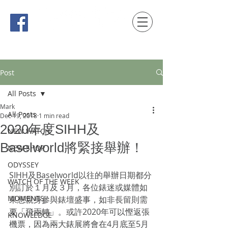
時間觀念 HONG KONG / macau EDITION
Post
All Posts
Mark
All Posts
Dec 19, 2018
1 min read
2020年度SIHH及
NEW WATCH
Baselworld將緊接舉辦！
NEW SHOP
ODYSSEY
SIHH及Baselworld以往的舉辦日期都分
WATCH OF THE WEEK
別訂於１月及３月，各位錶迷或媒體如
MOMENTS
果想親身參與錶壇盛事，如非長留則需
要「飛兩轉」。或許2020年可以慳返張
KNOWLEDGE
機票，因為兩大錶展將會在4月底至5月