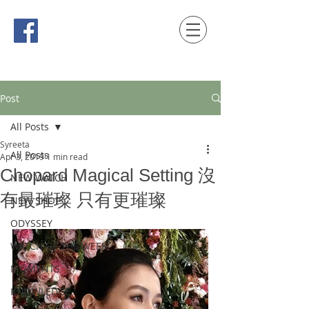
時間觀念 HONG KONG / macau EDITION
Post
All Posts
Syreeta
All Posts
Apr 3, 2019
1 min read
Chopard Magical Setting 沒
NEW WATCH
有最璀璨 只有更璀璨
NEW SHOP
ODYSSEY
WATCH OF THE WEEK
MOMENTS
KNOWLEDGE