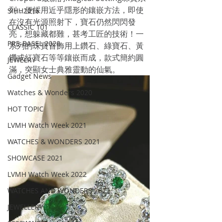
列，便採用近乎隱形的鑲嵌方法，即使
SIHH2016
在沒有光源照射下，寶石仍然閃閃發
CLASSIC 101
亮，想躲藏都難，甚考工匠的技術！一
PRE-BASEL 2020
系列的珠寶首飾用上鑽石、綠寶石、黃
鑽或紅寶石等等鑲嵌而成，款式簡約圓
JEWELRY
滿，突顯女士典雅靈動的仙氣。
Gadget News
Watches & Wonders 2020
HOT TOPIC
LVMH Watch Week 2021
WATCHES & WONDERS 2021
SHOWCASE 2021
LVMH Watch Week 2022
WATCHES AND WONDERS 2022
JEWELLERY