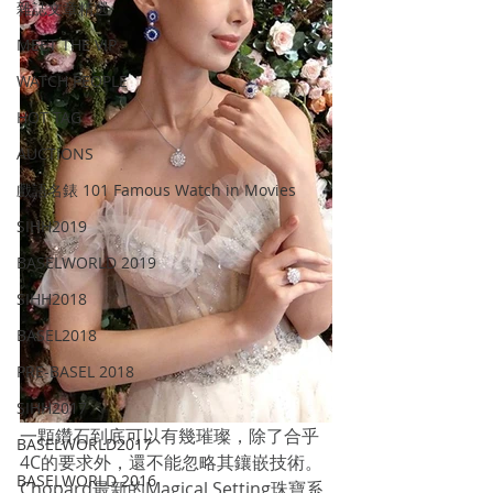
雜誌文章精選
MEET THE VIP
WATCH PEOPLE
HOT TAG
AUCTIONS
戲語名錶 101 Famous Watch in Movies
SIHH2019
BASELWORLD 2019
SIHH2018
BASEL2018
PRE-BASEL 2018
SIHH2017
一顆鑽石到底可以有幾璀璨，除了合乎
BASELWORLD2017
4C的要求外，還不能忽略其鑲嵌技術。
BASELWORLD 2016
Chopard最新的Magical Setting珠寶系