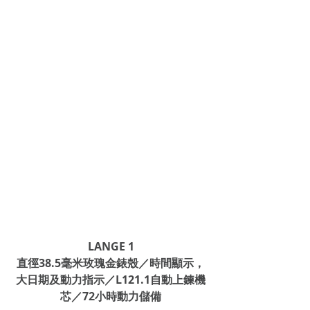
LANGE 1
直徑38.5毫米玫瑰金錶殼／時間顯示，
大日期及動力指示／L121.1自動上鍊機
芯／72小時動力儲備