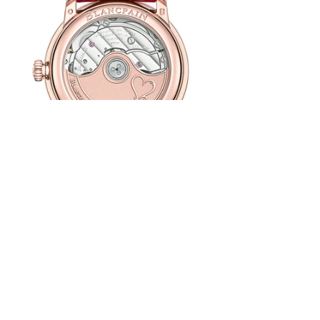
Villeret日期女裝腕錶
直徑33.2毫米玫瑰金錶殼／時間顯示，
日期／ Blancpain 1151自動上鍊機芯／
4天動力儲存