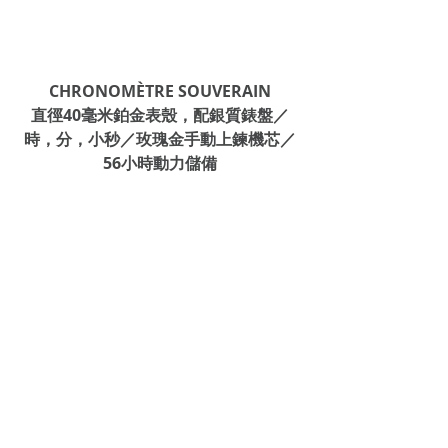
CHRONOMÈTRE SOUVERAIN
直徑40毫米鉑金表殼，配銀質錶盤／
時，分，小秒／玫瑰金手動上鍊機芯／
56小時動力儲備