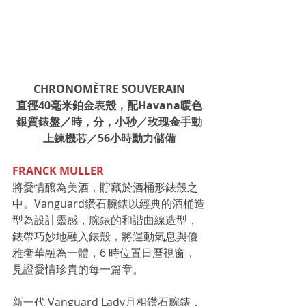
CHRONOMÈTRE SOUVERAIN
直徑40毫米鉑金表殼，配Havana暖色
銀質錶盤／時，分，小秒／玫瑰金手動
上鍊機芯／56小時動力儲備
FRANCK MULLER 
將愛情釀為美酒，貯藏於酒桶形錶殼之
中。Vanguard鑽石腕錶以經典的酒桶造
型為設計靈感，腕錶的和諧曲線造型，
錶帶巧妙地融入錶殼，將運動氣息與優
雅奢華融為一體，6 時位置日曆視窗，
見證愛情珍貴的每一篇章。
新一代 Vanguard Lady月相鑽石腕錶，