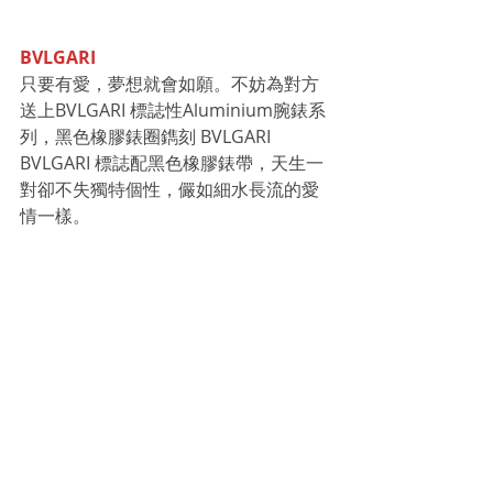
BVLGARI
只要有愛，夢想就會如願。不妨為對方
送上BVLGARI 標誌性Aluminium腕錶系
列，黑色橡膠錶圈鐫刻 BVLGARI 
BVLGARI 標誌配黑色橡膠錶帶，天生一
對卻不失獨特個性，儼如細水長流的愛
情一樣。