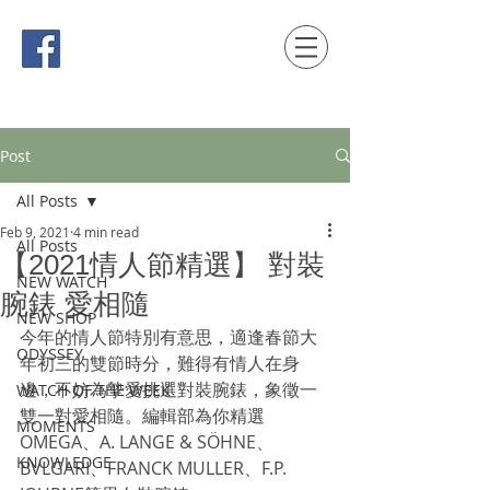
時間觀念 HONG KONG / macau EDITION
Post
All Posts
Feb 9, 2021
4 min read
All Posts
【2021情人節精選】 對裝
NEW WATCH
腕錶 愛相隨
NEW SHOP
今年的情人節特別有意思，適逢春節大
ODYSSEY
年初三的雙節時分，難得有情人在身
邊，不妨為摯愛挑選對裝腕錶，象徵一
WATCH OF THE WEEK
雙一對愛相隨。編輯部為你精選
MOMENTS
OMEGA、A. LANGE & SÖHNE、
KNOWLEDGE
BVLGARI、FRANCK MULLER、F.P. 