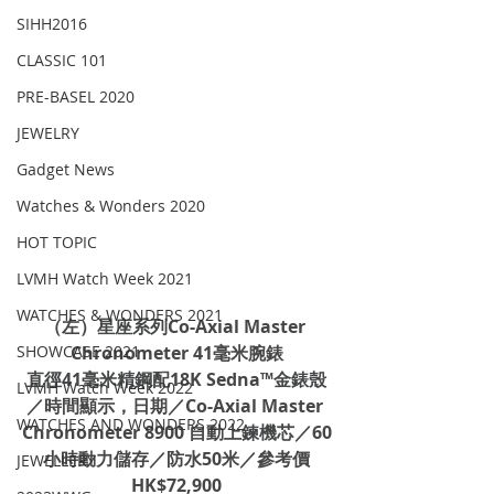
SIHH2016
CLASSIC 101
PRE-BASEL 2020
JEWELRY
Gadget News
Watches & Wonders 2020
HOT TOPIC
LVMH Watch Week 2021
WATCHES & WONDERS 2021
（左）星座系列Co-Axial Master 
SHOWCASE 2021
Chronometer 41毫米腕錶
直徑41毫米精鋼配18K Sedna™金錶殼
LVMH Watch Week 2022
／時間顯示，日期／Co-Axial Master 
WATCHES AND WONDERS 2022
Chronometer 8900 自動上鍊機芯／60
小時動力儲存／防水50米／參考價
JEWELLERY
HK$72,900