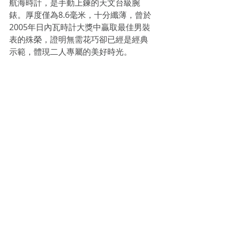
航海時計，是手動上鍊的天文台級腕
錶。厚度僅為8.6毫米，十分纖薄，曾於
2005年日內瓦時計大獎中贏取最佳男裝
表的殊榮，證明無需花巧卻已經是經典
示範，體現二人專屬的美好時光。