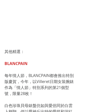
其他精選：
BLANCPAIN
每年情人節，BLANCPAIN都會推出特別
版慶賀，今年，以Villeret日期女裝腕錶
作為「情人節」特別系列的第21個型
號，限量28枚！
白色珍珠貝母錶盤仿如與愛侶同於白雲
上翱翔，伴以愛神丘比特的愛箭和深紅