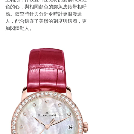
色的心，與相同顏色的鱷魚皮錶帶相呼
應。鏤空時針與分針令時計更浪漫迷
人，配合鑲嵌了美鑽的刻度與錶圈，更
加閃爍動人。