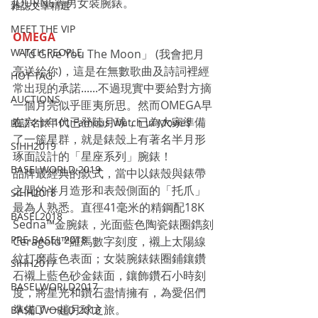
JOURNE等男女裝腕錶。
雜誌文章精選
MEET THE VIP
OMEGA
WATCH PEOPLE
「I’d Give You The Moon」 (我會把月
亮送給你)，這是在無數歌曲及詩詞裡經
HOT TAG
常出現的承諾......不過現實中要給對方摘
AUCTIONS
一個月亮似乎匪夷所思。然而OMEGA早
在六十年代已登陸月球，已為大家準備
戲語名錶 101 Famous Watch in Movies
了一簇星群，就是錶殼上有著名半月形
SIHH2019
琢面設計的「星座系列」腕錶！
BASELWORLD 2019
品牌最經典的款式，當中以錶殼與錶帶
之間的半月造形和表殼側面的「托爪」
SIHH2018
最為人熟悉。直徑41毫米的精鋼配18K 
BASEL2018
Sedna™金腕錶，光面藍色陶瓷錶圈鐫刻
PRE-BASEL 2018
Ceragold™羅馬數字刻度，襯上太陽線
紋打磨藍色表面；女裝腕錶錶圈鋪鑲鑽
SIHH2017
石襯上藍色砂金錶面，鑲飾鑽石小時刻
BASELWORLD2017
度，將星光和鑽石盡情擁有，為愛侶們
準備了一趟月球之旅。
BASELWORLD 2016