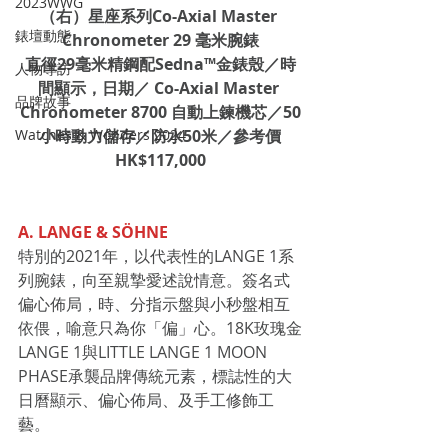
2023WWG
（右）星座系列Co-Axial Master 
錶壇動態
Chronometer 29 毫米腕錶
直徑29毫米精鋼配Sedna™金錶殼／時
人物專訪
間顯示，日期／ Co-Axial Master 
品牌故事
Chronometer 8700 自動上鍊機芯／50
Watches & Wonders 2024
小時動力儲存／防水50米／參考價
HK$117,000
A. LANGE & SÖHNE
特別的2021年，以代表性的LANGE 1系
列腕錶，向至親摯愛述說情意。簽名式
偏心佈局，時、分指示盤與小秒盤相互
依偎，喻意只為你「偏」心。18K玫瑰金
LANGE 1與LITTLE LANGE 1 MOON 
PHASE承襲品牌傳統元素，標誌性的大
日曆顯示、偏心佈局、及手工修飾工
藝。