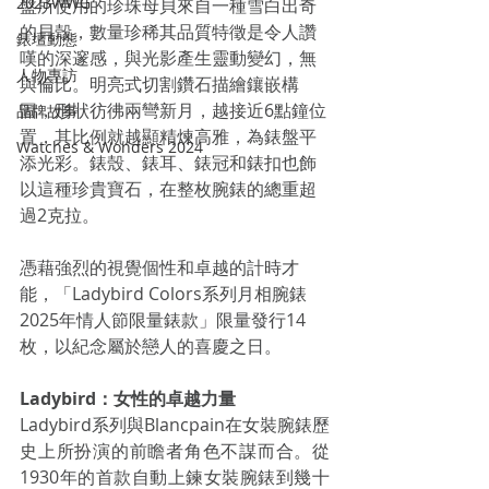
2023WWG
盤所使用的珍珠母貝來自一種雪白出奇
的貝殼，數量珍稀其品質特徵是令人讚
錶壇動態
嘆的深邃感，與光影產生靈動變幻，無
人物專訪
與倫比。明亮式切割鑽石描繪鑲嵌構
圖，形狀彷彿兩彎新月，越接近6點鐘位
品牌故事
置，其比例就越顯精煉高雅，為錶盤平
Watches & Wonders 2024
添光彩。錶殼、錶耳、錶冠和錶扣也飾
以這種珍貴寶石，在整枚腕錶的總重超
過2克拉。
憑藉強烈的視覺個性和卓越的計時才
能，「Ladybird Colors系列月相腕錶  
2025年情人節限量錶款」限量發行14
枚，以紀念屬於戀人的喜慶之日。
Ladybird：女性的卓越力量 
Ladybird系列與Blancpain在女裝腕錶歷
史上所扮演的前瞻者角色不謀而合。從
1930年的首款自動上鍊女裝腕錶到幾十