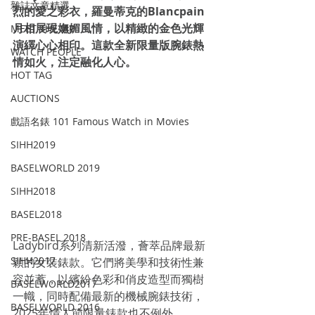
雜誌文章精選
烈的愛之彩衣，羅曼蒂克的Blancpain
月相展現嫵媚風情，以精緻的金色光輝
MEET THE VIP
演繹心心相印。這款全新限量版腕錶熱
WATCH PEOPLE
情如火，注定融化人心。
HOT TAG
AUCTIONS
戲語名錶 101 Famous Watch in Movies
SIHH2019
BASELWORLD 2019
SIHH2018
BASEL2018
PRE-BASEL 2018
Ladybird系列清新活潑，薈萃品牌最新
SIHH2017
穎的女裝錶款。它們將美學和技術性兼
容並蓄，以繽紛色彩和俏皮造型而獨樹
BASELWORLD2017
一幟，同時配備最新的機械腕錶技術，
BASELWORLD 2016
2025年情人節限量錶款也不例外。