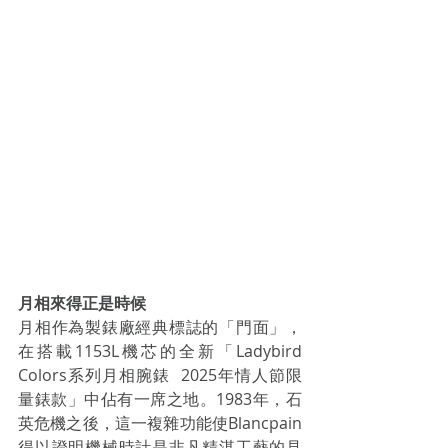
月相來得正是時候 
月相作為製錶廠經典標誌的「門面」，
在搭載1153L機芯的全新「Ladybird 
Colors系列月相腕錶  2025年情人節限
量錶款」中佔有一席之地。1983年，石
英危機之後，這一複雜功能使Blancpain
得以證明機械時計是非凡精湛工藝的見