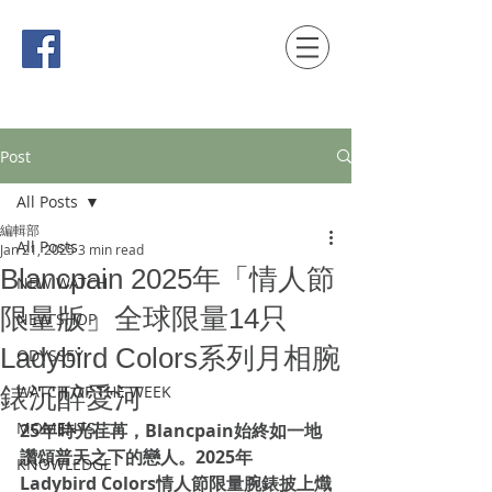
時間觀念 HONG KONG / macau EDITION
Post
All Posts
編輯部
All Posts
Jan 21, 2025
3 min read
Blancpain 2025年「情人節
NEW WATCH
限量版」全球限量14只
NEW SHOP
Ladybird Colors系列月相腕
ODYSSEY
錶沉醉愛河
WATCH OF THE WEEK
MOMENTS
25年時光荏苒，Blancpain始終如一地
讚頌普天之下的戀人。2025年
KNOWLEDGE
Ladybird Colors情人節限量腕錶披上熾