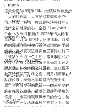
SIHH2016
這款全新34.9毫米18K白金腕錶飾有曼妙
CLASSIC 101
可人的紅色調，大方彰顯其羅曼蒂克性
PRE-BASEL 2020
情。錶帶、時標，抑或是扮演秒針的丘
比特之箭射穿的心，全新「Ladybird 
JEWELRY
Colors系列月相腕錶  2025年情人節限
Gadget News
量錶款」以激情掛帥，征服情海。時標
Watches & Wonders 2020
的絢麗濃彩彷彿在心靈深處湧動的愛戀
情感，得以實現這種顯色度要歸功於不
HOT TOPIC
可或缺的五道上色工序，需要嫻熟和細
LVMH Watch Week 2021
心才可達成，因為精確測量每次上色之
間所需的乾燥時間至關重要。這些羅馬
WATCHES & WONDERS 2021
數字時標呈不對稱之姿，因月相顯示在6
SHOWCASE 2021
點鐘位置，絲毫不損錶盤的視覺平衡
LVMH Watch Week 2022
感。月神散發婉約氣質——閉著的雙眸
飾有修長的睫毛、豐腴的唇瓣和嘴角的
WATCHES AND WONDERS 2022
假痣——襯著兩顆璀璨奪目的金心，彷
JEWELLERY
彿倘佯在一朵珍珠母貝的祥雲之上。錶