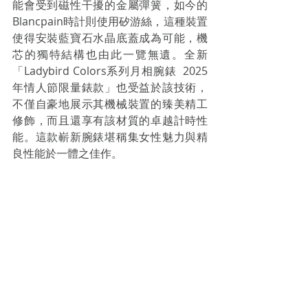
能會受到磁性干擾的金屬彈簧，如今的
Blancpain時計則使用矽游絲，這種裝置
使得安裝藍寶石水晶底蓋成為可能，機
芯的獨特結構也由此一覽無遺。全新
「Ladybird Colors系列月相腕錶  2025
年情人節限量錶款」也受益於該技術，
不僅自豪地展示其機械裝置的臻美精工
修飾，而且還享有該材質的卓越計時性
能。這款嶄新腕錶堪稱集女性魅力與精
良性能於一體之佳作。