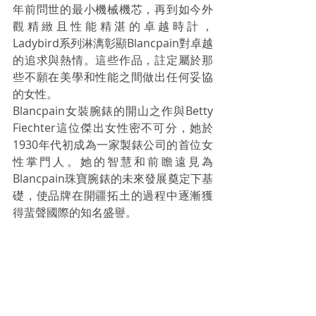
年前問世的最小機械機芯，再到如今外
觀精緻且性能精湛的卓越時計，
Ladybird系列淋漓彰顯Blancpain對卓越
的追求與熱情。這些作品，註定屬於那
些不願在美學和性能之間做出任何妥協
的女性。
Blancpain女裝腕錶的開山之作與Betty 
Fiechter這位傑出女性密不可分，她於
1930年代初成為一家製錶公司的首位女
性掌門人。她的智慧和前瞻遠見為
Blancpain珠寶腕錶的未來發展奠定下基
礎，使品牌在開疆拓土的過程中逐漸獲
得蜚聲國際的知名盛譽。