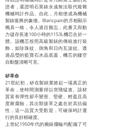
證者，還證明石英錶永遠無法取代複雜
機械時計作品。自此，月相便成為機械
製錶復興的象徵。Blancpain的月相顯示
獨具一格，令人過目難忘，此番又與動
力儲存長達100小時的1153L機芯合於一
體。該機芯按照高級製錶的傳統進行裝
飾，如珍珠紋、倒角和日內瓦波紋。透
過晶瑩的藍寶石水晶底蓋，機芯的鏤空
自動盤清晰可見。
矽革命 
21世紀初，矽在製錶業掀起一場真正的
革命，使時間測量得以突飛猛進。該材
質富有彈性卻不變形、堅硬、輕盈且高
度耐腐蝕，其出類拔萃之處在於其抗磁
性，這一品質大受歡迎，可確保時計運
行的良好精確度。
上世紀1950年代的腕錶擺輪均配備了可