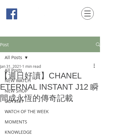
時間觀念 HONG KONG / macau EDITION
Post
All Posts
Jan 31, 2021
1 min read
All Posts
【週日好讀】CHANEL
NEW WATCH
ETERNAL INSTANT J12 瞬
NEW SHOP
間成永恆的傳奇記載
ODYSSEY
WATCH OF THE WEEK
MOMENTS
KNOWLEDGE