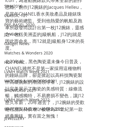
icon，為運動腕錶款式帶來全新的創作
SIHH2016
思維。創作J12腕錶的Jacques Helleu，
是當年CHANEL香水美妝產品及鐘錶珠
CLASSIC 101
寶的藝術總監。受到他熱愛的帆船及跑
PRE-BASEL 2020
車所啟發而設計出第一枚J12腕錶，靈感
之一包括美洲盃的J級帆船，J12的J就是
JEWELRY
因此而命名，而12就是J級船身12米的長
Gadget News
度。
Watches & Wonders 2020
在20年前，黑色陶瓷還未像今日普及，
HOT TOPIC
CHANEL雖然不是第一家採用這種物料
LVMH Watch Week 2021
的鐘錶品牌，卻是掀起以高科技陶瓷製
WATCHES & WONDERS 2021
作高級腕錶的潮流領導者，J12腕錶的設
計完美展示了陶瓷的美感特質：線條流
SHOWCASE 2021
暢，觸感獨特，不易磨損不變色，讓J12
LVMH Watch Week 2022
歷久常新，20年過去了，J12腕錶的受歡
迎程度與日俱增，被譽為21世紀第一款
WATCHES AND WONDERS 2022
經典腕錶，實在當之無愧！
JEWELLERY