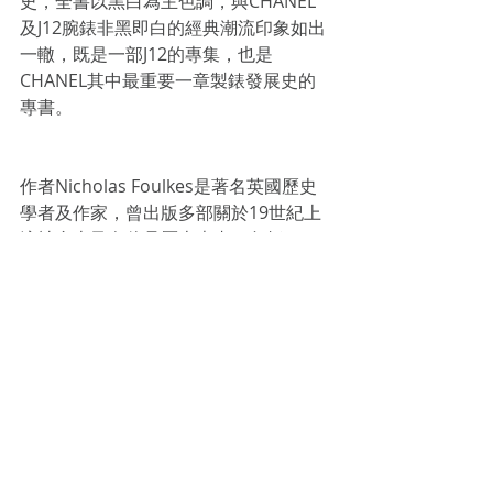
史，全書以黑白為主色調，與CHANEL
及J12腕錶非黑即白的經典潮流印象如出
一轍，既是一部J12的專集，也是
CHANEL其中最重要一章製錶發展史的
專書。
作者Nicholas Foulkes是著名英國歷史
學者及作家，曾出版多部關於19世紀上
流社會史及奢侈品歷史專書，包括
〈
High Society: The History of America’s 
Upper Class
〉 (2008)、〈
The 
Impossible Collection of Watches
〉
（2014）、〈
Patek Philipe: The 
Authorized Biography
〉(2016)及 
〈
Jaeger LeCoultre: Reverso
 〉(2020)等
著作。