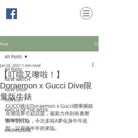
時間觀念 HONG KONG / macau EDITION
Post
All Posts
Jan 26, 2021
1 min read
All Posts
【叮噹又嚟啦！】
NEW WATCH
Doraemon x Gucci Dive限
NEW SHOP
量版牛錶
ODYSSEY
GUCCI推出Doraemon x Gucci聯乘腕錶
WATCH OF THE WEEK
在潮流界引起話題，最新力作則有農曆
MOMENTS
新年別注版，今次多啦A夢化身牛牛造
型，以迎接牛年的來臨。
KNOWLEDGE