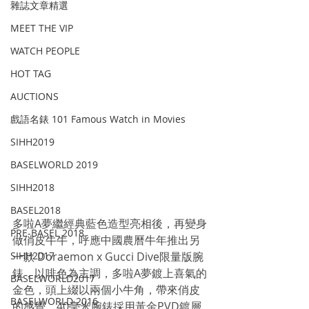
雜誌文章精選
MEET THE VIP
WATCH PEOPLE
HOT TAG
AUCTIONS
戲語名錶 101 Famous Watch in Movies
SIHH2019
BASELWORLD 2019
SIHH2018
BASEL2018
多啦A夢繼經典藍色造型亮相後，再變身
PRE-BASEL 2018
做俏皮牛牛，呼應中國農曆牛年推出另
SIHH2017
一款 Doraemon x Gucci Dive限量版腕
錶，以啡色為主調，多啦A夢鍍上喜氣的
BASELWORLD2017
金色，頭上綴以兩個小牛角，帶來俏皮
BASELWORLD 2016
的感覺。40毫米腕錶採用黃金PVD鍍層