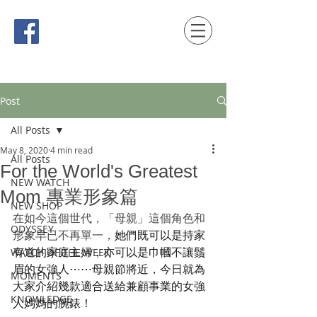
時間觀念 HONG KONG / macau EDITION
Post
All Posts
May 8, 2020
4 min read
All Posts
For the World's Greatest
NEW WATCH
Mom 專業形象篇
NEW SHOP
在如今這個世代，「母親」這個角色和
ODYSSEY
形象早已不再單一，
她們既可以是持家
有道的家庭主婦，亦可以是巾幗不讓鬚
WATCH OF THE WEEK
眉的女強人⋯⋯母親節將近，今日就為
MOMENTS
大家介紹幾款適合送給兼顧事業的女強
KNOWLEDGE
人媽媽的腕錶！