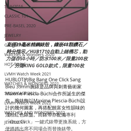
SIHH2016
CLASSIC 101
PRE-BASEL 2020
JEWELRY
直徑39毫米精鋼錶殼，鑲嵌48顆鑽石／
Gadget News
時分指示／
HUB1710自動上鏈機芯，動
Watches & Wonders 2020
力儲存50小時／防水100米／限量200枚
HOT TOPIC
／另備KING GOLD款式，限量100枚
LVMH Watch Week 2021
HUBLOT的Big Bang One Click Sang 
WATCHES & WONDERS 2021
Bleu 39mm腕錶是品牌與刺青藝術家
SHOWCASE 2021
Maxime Plescia-Büchi合作所誕生的傑
作，腕錶飾以Maxime Plescia-Büchi設
LVMH Watch Week 2022
計的幾何圖案，再搭配饒富女性韻味的
WATCHES AND WONDERS 2022
淺粉紅色錶盤。而錶帶亦配備
專利
「One Click」一鍵式錶帶更換系統，方
JEWELLERY
便媽媽出席不同場合而替換錶帶。