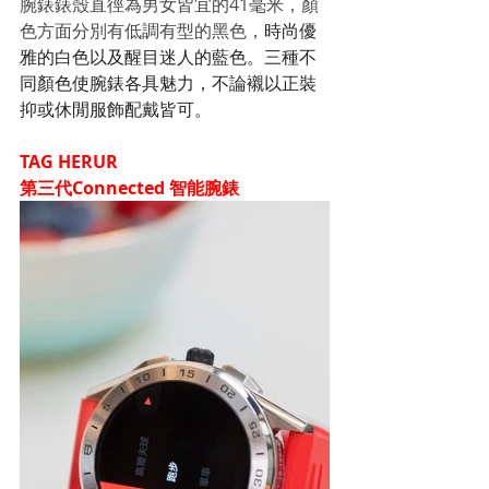
腕錶錶殼直徑為男女皆宜的41毫米，顏
色方面分別有低調有型的黑色，
時尚優
雅的白色以及醒目迷人的藍色。三種不
同顏色使腕錶各具魅力，不論襯以正裝
抑或休閒服飾配戴皆可。
TAG HERUR
第三代Connected 智能腕錶