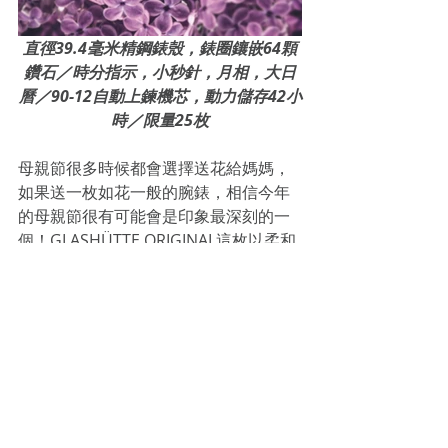
直徑39.4毫米精鋼錶殼，錶圈鑲嵌64顆
鑽石／時分指示，小秒針，月相，大日
曆／90-12自動上鍊機芯，動力儲存42小
時／限量25枚
母親節很多時候都會選擇送花給媽媽，
如果送一枚如花一般的腕錶，相信今年
的母親節很有可能會是印象最深刻的一
個！GLASHÜTTE ORIGINAL這枚以柔和
的紫色為主調的PanoMatic Luna就正正
如紫丁香一樣嬌艷。
這枚PanoMatic Luna配備39.4毫米精鋼
錶殼，錶圈上鑲嵌有64顆鑽石。而第一
眼看見其珍珠母貝錶盤就使人印象深
刻，特別是以紫丁香色調繪成輻射狀，
大小不一的數字時標，就如鮮花盛開的