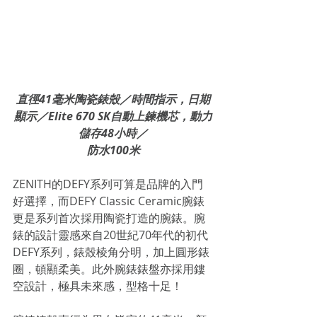
直徑41毫米陶瓷錶殼／時間指示，日期
顯示／Elite 670 SK自動上鍊機芯，動力
儲存48小時／
防水100米
ZENITH的DEFY系列可算是品牌的入門
好選擇，而DEFY Classic Ceramic腕錶
更是系列首次採用陶瓷打造的腕錶。腕
錶的設計靈感來自20世紀70年代的初代
DEFY系列，錶殼棱角分明，加上圓形錶
圈，頓顯柔美。此外腕錶錶盤亦採用鏤
空設計，極具未來感，型格十足！