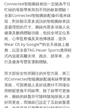
Connected智能腕錶相信一定能為平日
忙碌的母親帶來與別不同的嶄新體驗！
全新Connected智能腕錶配備45毫米錶
殼，對於顯示眾多資訊的智能腕錶來說
是最理想的尺寸。腕錶內置多項個人化
健康及數碼體驗功能，包括全球定位系
統、心率監察儀及其他傳感器，提供
Wear OS by Google™的全天候線上服
務，以至全新TAG Heuer Sports應用程
式內追蹤高爾夫球、跑步、踏單車、步
行及健身等豐富運動體驗。
而大部份女性所關注的外型方面，第三
代Connected智能腕錶配備有錶帶更換
系統，可因應個人喜好或應付不同場合
而輕鬆更換不同錶帶。除了錶帶可更換
外，腕錶的錶盤亦可隨時隨地按個人喜
好而更改，而隨錶已設定了五款錶盤選