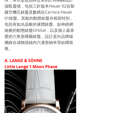
擇，有些是從品牌歷來的計時碼錶設計
擷取靈感，包括三針版本Heuer 02自製
鏤空機芯錶盤及數碼化Carrera Heuer 
01錶盤。其餘的動態錶盤亦相當特別，
包括有如水晶般的液體錶盤、如神經網
絡般的動態錶盤Orbital，以及個人最喜
愛的六角形構圖錶盤，設計是向品牌碳
纖維合成物游絲內六邊形納米管結構致
敬。
A. LANGE & SÖHNE
Little Lange 1 Moon Phase