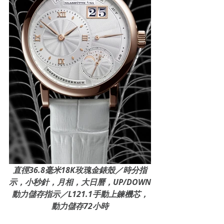
直徑36.8毫米18K玫瑰金錶殼／時分指
示，小秒針，月相，大日曆，UP/DOWN
動力儲存指示／L121.1手動上鍊機芯，
動力儲存72小時