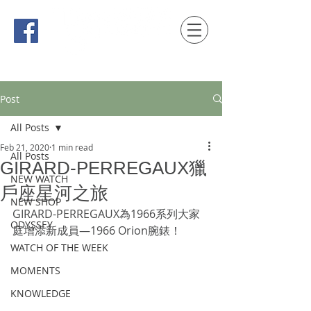
時間觀念 HONG KONG / macau EDITION
Post
All Posts
Feb 21, 2020
1 min read
All Posts
GIRARD-PERREGAUX獵
NEW WATCH
戶座星河之旅
NEW SHOP
GIRARD-PERREGAUX為1966系列大家
ODYSSEY
庭增添新成員—1966 Orion腕錶！
WATCH OF THE WEEK
MOMENTS
KNOWLEDGE