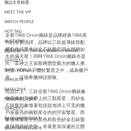
雜誌文章精選
MEET THE VIP
WATCH PEOPLE
HOT TAG
全新1966 Orion腕錶是品牌經典1966系
AUCTIONS
列的全新演繹，品牌以三款超薄錶殼配
襯藍色或黑色砂金石錶盤呈現出栩栩如
戲語名錶 101 Famous Watch in Movies
生的滿天星！同時1966 Orion腕錶亦是
SIHH2019
向「眾神之王宙斯將體型龐大的獵人奧
利安（Orion）置於繁星之中，成為獵戶
BASELWORLD 2019
座。」這個希臘神話致敬。
SIHH2018
BASEL2018
在設計上，三款全新1966 Orion腕錶象
徵著奧利安腰帶上的三顆星星，而砂金
PRE-BASEL 2018
石錶盤則象徵著包括從地球上可見的獵
SIHH2017
戶座最亮的兩顆星在內的宇宙繁星。而
BASELWORLD2017
象徵璀璨星空的黑色和藍色砂金石錶盤
更採用拱狀造型，有著更加深邃的立體
BASELWORLD 2016