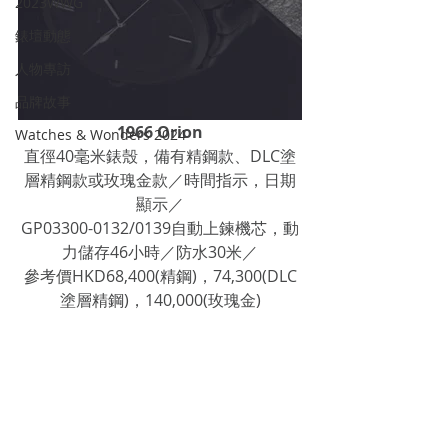
2023WWG
錶壇動態
人物專訪
品牌故事
1966 Orion
Watches & Wonders 2024
直徑40毫米錶殼，備有精鋼款、DLC塗
層精鋼款或玫瑰金款／時間指示，日期
顯示／
GP03300-0132/0139自動上鍊機芯，動
力儲存46小時／防水30米／
參考價HKD68,400(精鋼)，74,300(DLC
塗層精鋼)，140,000(玫瑰金)
#GIRARDPERREGAUX
NEW WATCH