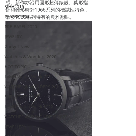
感。新作亦沿用圓形超薄錶殼、葉形指
SIHH2016
針和錐形時針1966系列的標誌性特色，
散發1966系列特有的典雅韻味。
CLASSIC 101
PRE-BASEL 2020
JEWELRY
Gadget News
Watches & Wonders 2020
HOT TOPIC
LVMH Watch Week 2021
WATCHES & WONDERS 2021
SHOWCASE 2021
LVMH Watch Week 2022
WATCHES AND WONDERS 2022
JEWELLERY