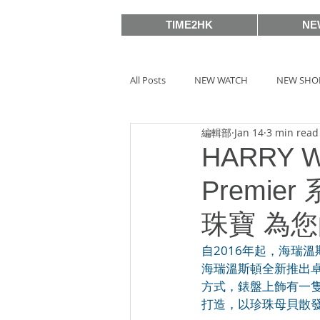
TIME2HK
NE
All Posts
NEW WATCH
NEW SHO
編輯部
Jan 14
3 min read
MEET THE VIP
WATCH PEOPLE
HARRY
Premier
BASELWORLD 2019
SIHH2018
珠寶 為
自2016年起，海瑞溫
BASELWORLD 2016
SIHH2016
海瑞溫斯頓全新推出卓
方式，錶盤上飾有一
打造，以珍珠母貝散
Watches & Wonders 2020
HOT 