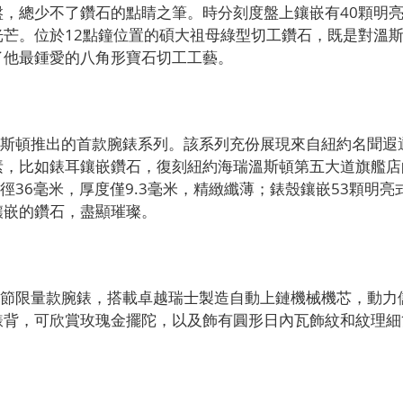
盤，總少不了鑽石的點睛之筆。時分刻度盤上鑲嵌有40顆明
光芒。位於12點鐘位置的碩大祖母綠型切工鑽石，既是對溫
了他最鍾愛的八角形寶石切工工藝。
海瑞溫斯頓推出的首款腕錶系列。該系列充份展現來自紐約名聞
素，比如錶耳鑲嵌鑽石，復刻紐約海瑞溫斯頓第五大道旗艦店
直徑36毫米，厚度僅9.3毫米，精緻纖薄；錶殼鑲嵌53顆明
鑲嵌的鑽石，盡顯璀璨。
列情人節限量款腕錶，搭載卓越瑞士製造自動上鏈機械機芯，動力
錶背，可欣賞玫瑰金擺陀，以及飾有圓形日內瓦飾紋和紋理細