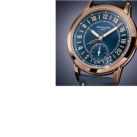
T
時間觀
華 