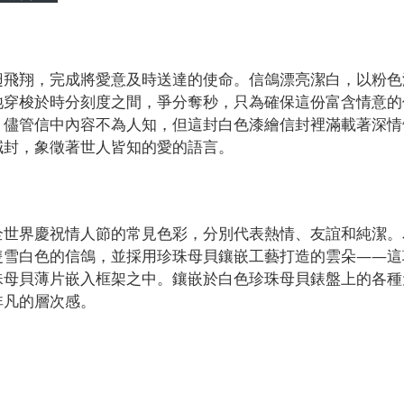
翅飛翔，完成將愛意及時送達的使命。信鴿漂亮潔白，以粉色
牠穿梭於時分刻度之間，爭分奪秒，只為確保這份富含情意的
。儘管信中內容不為人知，但這封白色漆繪信封裡滿載著深情
緘封，象徵著世人皆知的愛的語言。
全世界慶祝情人節的常見色彩，分別代表熱情、友誼和純潔。
隻雪白色的信鴿，並採用珍珠母貝鑲嵌工藝打造的雲朵——這
珠母貝薄片嵌入框架之中。鑲嵌於白色珍珠母貝錶盤上的各種
非凡的層次感。