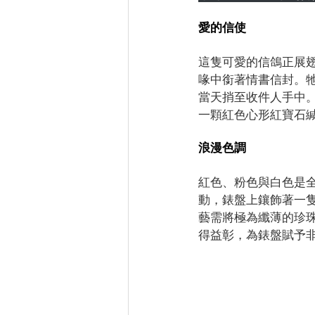
愛的信使
這隻可愛的信鴿正展
喙中銜著情書信封。
當天捎至收件人手中
一顆紅色心形紅寶石
浪漫色調
紅色、粉色與白色是
動，錶盤上鑲飾著一
藝需將極為纖薄的珍
得益彰，為錶盤賦予