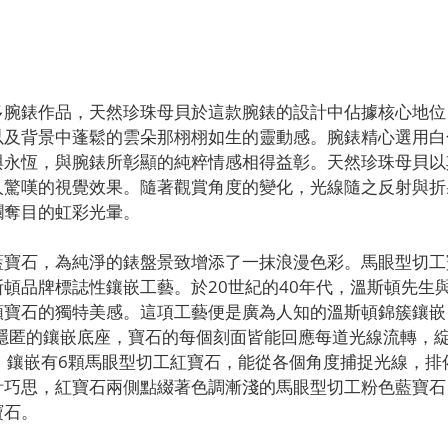
多腕錶作品，天然珍珠母貝於這款腕錶的設計中佔據核心地位
以及背景中蓬鬆的雲朵那栩栩如生的靈動感。腕錶精心選用白
與永恆，與腕錶所彰顯的純粹情感相得益彰。天然珍珠母貝以
人驚嘆的視覺效果。隨著觀賞角度的變化，光線隨之反射與折
爛奪目的虹彩光暈。
藍寶石，為純淨的錶盤景致增添了一抹浪漫色彩。馬眼型切工
頓品牌標誌性鑲嵌工藝。於20世紀的40年代，溫斯頓先生
寶石的獨特美感。這項工藝便是廣為人知的溫斯頓錦簇鑲嵌（Wi
過近乎隱匿的鑲嵌底座，寶石的每個刻面皆能回應每道光線流轉，
，鑲嵌有6顆馬眼型切工紅寶石，能從各個角度捕捉光線，排
計巧思，紅寶石兩側點綴著色調漸淺的馬眼型切工粉色藍寶石
寶石。