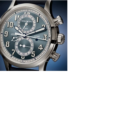
感、生活、哲學
re
TION
雜 誌