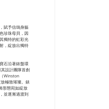
，賦予信鴿身軀
色珍珠母貝，因
其獨特的虹彩光
射，綻放出獨特
寶石沿著錶盤環
與其設計團隊首創
nston 
綻放極致璀璨。錶
佈形態宛如綻放
，並逐漸過渡到