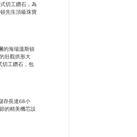
亮式切工鑽石，為
斯頓先生頂級珠寶
遐邇的海瑞溫斯頓
的壯觀拱形大
亮式切工鑽石，包
儲存長達68小
節的精美機芯設