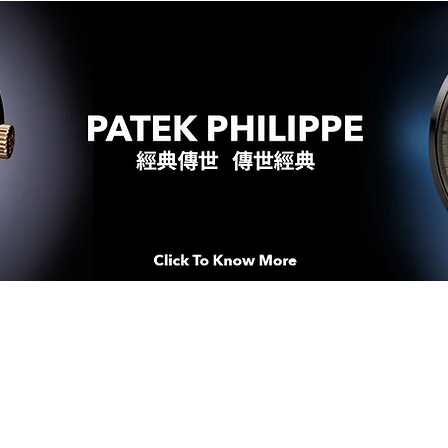
WATCHES & MOMENTS 腕錶、美
imeSqua
念 HONG KONG / macau EDI
人 世 界 專 業 鐘 錶 先 驅 