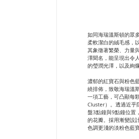
如同海瑞溫斯頓的眾
柔軟潔白的絨毛感，
其象徵著繁榮、力量
澤聞名，能呈現出令
的瑩潤光澤，以及絢
濃郁的紅寶石與粉色
繞排佈，致敬海瑞溫斯
一項工藝，可凸顯每顆
Cluster）。透
盤3點鐘與9點鐘位置
的花瓣。採用漸變設
色調更淺的淡粉色藍