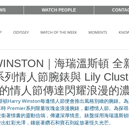
WS
WATCH PEOPLE
CONTA
P
ODYSSEY
WATCH OF THE WEEK
MOMENTS
KNOW
HOT TAG
AUCTIONS
戲語名錶 101 Famous Watch in Movie
 WINSTON｜海瑞溫斯頓 
 系列情人節腕錶與 Lily Clus
BASEL2018
PRE-BASEL 2018
SIHH2017
BASELWORLD
您的情人節傳達閃耀浪漫的
斯頓Harry Winston每逢情人節便會推出風格別緻的腕錶
CLASSIC 101
PRE-BASEL 2020
JEWELRY
Gadget News
時 Premier系列限量玫瑰金浪漫腕錶，獻禮情人節。為探
隻銜著情書的靈動信鴿，傳遞深厚情意。錶盤採用海瑞溫斯頓
發出虹彩光澤，鑲嵌著鑽石和寶石則綻放著恆久光芒。
TOPIC
LVMH Watch Week 2021
WATCHES & WONDERS 2021