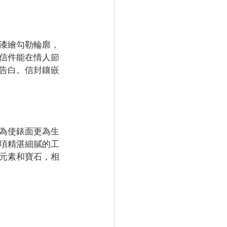
漆繪勾勒輪廓，
信件能在情人節
告白。信封鑲嵌
為使錶面更為生
項精湛細膩的工
元素和寶石，相