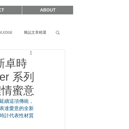
CT
ABOUT
LEDGE
雜誌文章精選
s
SIHH2019
全新卓時
ter 系列
2017
濃情蜜意
。為延續這項傳統，
尋表達愛意的全新
時計代表性材質
SHOWCASE 2021