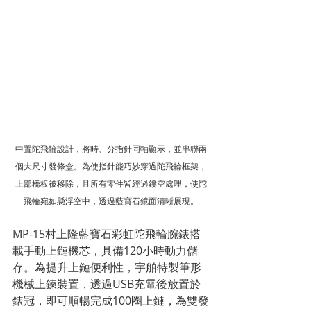
中置陀飛輪設計，將時、分指針同軸顯示，並串聯兩
個大尺寸發條盒。為使指針能巧妙穿過陀飛輪框架，
上部橋板被移除，且所有零件皆經過鏤空處理，使陀
飛輪宛如懸浮空中，透過藍寶石鏡面清晰展現。
MP-15村上隆藍寶石彩虹陀飛輪腕錶搭
載手動上鏈機芯，具備120小時動力儲
存。為提升上鏈便利性，宇舶特製筆形
機械上鍊裝置，透過USB充電後放置於
錶冠，即可順暢完成100圈上鏈，為雙發