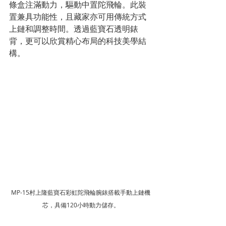
條盒注滿動力，驅動中置陀飛輪。此裝
置兼具功能性，且藏家亦可用傳統方式
上鏈和調整時間。透過藍寶石透明錶
背，更可以欣賞精心布局的科技美學結
構。
MP-15村上隆藍寶石彩虹陀飛輪腕錶搭載手動上鏈機
芯，具備120小時動力儲存。