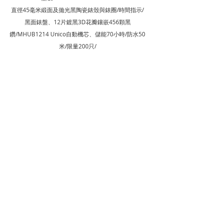
直徑45毫米緞面及拋光黑陶瓷錶殼與錶圈/時間指示/
黑面錶盤、12片鍍黑3D花瓣鑲嵌456顆黑
鑽/MHUB1214 Unico自動機芯、儲能70小時/防水50
米/限量200只/
經典融合系列村上隆彩虹腕錶
型號 507.JX.0800.RT.TAK21
直徑45毫米拋光藍寶石鏡面錶殼及錶圈、3D立體旋轉
太陽花花瓣圖騰錶盤/時間指示/ Unico MHUB1214自