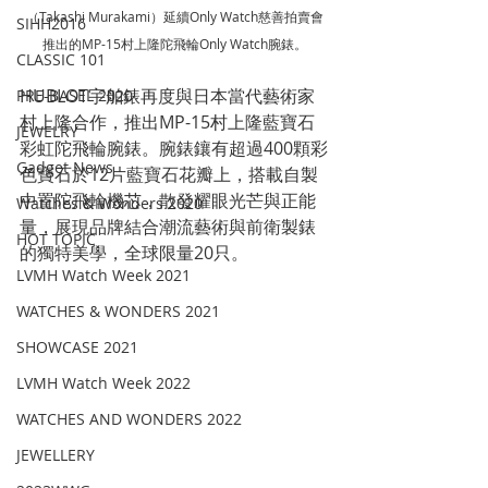
（Takashi Murakami）延續Only Watch慈善拍賣會
SIHH2016
推出的MP-15村上隆陀飛輪Only Watch腕錶。
CLASSIC 101
HUBLOT宇舶錶再度與日本當代藝術家
PRE-BASEL 2020
村上隆合作，推出MP-15村上隆藍寶石
JEWELRY
彩虹陀飛輪腕錶。腕錶鑲有超過400顆彩
Gadget News
色寶石於12片藍寶石花瓣上，搭載自製
中置陀飛輪機芯，散發耀眼光芒與正能
Watches & Wonders 2020
量，展現品牌結合潮流藝術與前衛製錶
HOT TOPIC
的獨特美學，全球限量20只。
LVMH Watch Week 2021
WATCHES & WONDERS 2021
SHOWCASE 2021
LVMH Watch Week 2022
WATCHES AND WONDERS 2022
JEWELLERY