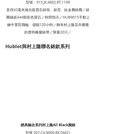
型號：915.JX.4802.RT.1199
直徑42毫米拋光藍寶石錶殼、錶背、鈦金屬錶圈／錶
圈鑲嵌444顆彩色寶石／時間指示／HUB9015手動上
鍊中置陀飛輪、儲能120小時／飾有村上隆花卉圖騰
的透明橡膠錶帶／限量20只／
Hublot與村上隆聯名錶款系列
經典融合系列村上隆All Black腕錶
型號 
507.CX
.9000.RX.TAK21