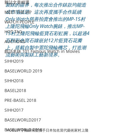
雜誌文章精選
製錶的疆界，每次推出合作錶款均能造
成市場話題。這次再度攜手合作延續
MEET THE VIP
Only Watch慈善拍賣會推出的MP-15村
WATCH PEOPLE
上隆陀飛輪Only Watch腕錶，推出MP-
HOT TAG
15村上隆陀飛輪藍寶石彩虹腕，以超過4
百顆彩色寶石鑲嵌於12片藍寶石花瓣
AUCTIONS
上，搭載自製中置陀飛輪機芯，打造潮
戲語名錶 101 Famous Watch in Movies
流藝術與製錶工藝新境界。
SIHH2019
BASELWORLD 2019
SIHH2018
BASEL2018
PRE-BASEL 2018
SIHH2017
BASELWORLD2017
BASELWORLD 2016
HUBLOT宇舶錶再度攜手日本知名當代藝術家村上隆