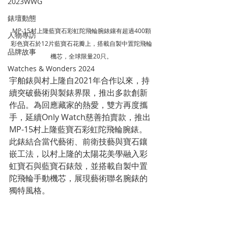
2023WWG
錶壇動態
MP-15村上隆藍寶石彩虹陀飛輪腕錶鑲有超過400顆
人物專訪
彩色寶石於12片藍寶石花瓣上，搭載自製中置陀飛輪
品牌故事
機芯，全球限量20只。
Watches & Wonders 2024
宇舶錶與村上隆自2021年合作以來，持
續突破藝術與製錶界限，推出多款創新
作品。為回應藏家的熱愛，雙方再度攜
手，延續Only Watch慈善拍賣款，推出
MP-15村上隆藍寶石彩虹陀飛輪腕錶。
此錶結合當代藝術、前衛技藝與寶石鑲
嵌工法，以村上隆的太陽花美學融入彩
虹寶石與藍寶石錶殼，並搭載自製中置
陀飛輪手動機芯，展現藝術聯名腕錶的
獨特風格。