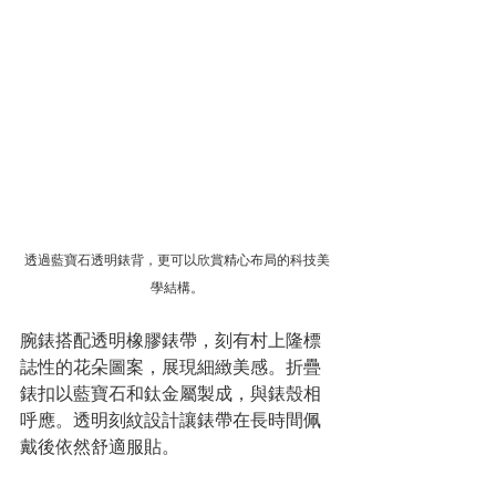
透過藍寶石透明錶背，更可以欣賞精心布局的科技美
學結構。
腕錶搭配透明橡膠錶帶，刻有村上隆標
誌性的花朵圖案，展現細緻美感。折疊
錶扣以藍寶石和鈦金屬製成，與錶殼相
呼應。透明刻紋設計讓錶帶在長時間佩
戴後依然舒適服貼。