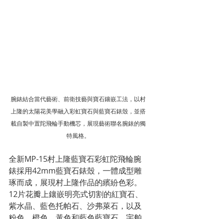
腕錶結合當代藝術、前衛技藝與寶石鑲嵌工法，以村
上隆的太陽花美學融入彩虹寶石與藍寶石錶殼，並搭
載自製中置陀飛輪手動機芯，展現藝術聯名腕錶的獨
特風格。
全新MP-15村上隆藍寶石彩虹陀飛輪腕
錶採用42mm藍寶石錶殼，一體成型雕
琢而成，展現村上隆作品的繽紛色彩。
12片花瓣上鑲嵌明亮式切割的紅寶石、
紫水晶、藍色托帕石、沙弗萊石，以及
粉色、橙色、黃色和藍色藍寶石。宇舶