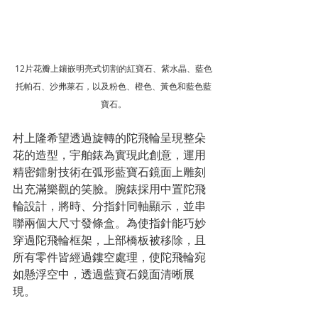
12片花瓣上鑲嵌明亮式切割的紅寶石、紫水晶、藍色
托帕石、沙弗萊石，以及粉色、橙色、黃色和藍色藍
寶石。
村上隆希望透過旋轉的陀飛輪呈現整朵
花的造型，宇舶錶為實現此創意，運用
精密鐳射技術在弧形藍寶石鏡面上雕刻
出充滿樂觀的笑臉。腕錶採用中置陀飛
輪設計，將時、分指針同軸顯示，並串
聯兩個大尺寸發條盒。為使指針能巧妙
穿過陀飛輪框架，上部橋板被移除，且
所有零件皆經過鏤空處理，使陀飛輪宛
如懸浮空中，透過藍寶石鏡面清晰展
現。