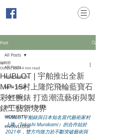
時間觀念 HONG KONG / macau EDITION
Post
All Posts
編輯部
All Posts
Oct 29, 2024
4 min read
HUBLOT | 宇舶推出全新
NEW WATCH
MP-15村上隆陀飛輪藍寶石
NEW SHOP
彩虹腕錶 打造潮流藝術與製
ODYSSEY
錶工藝新境界
WATCH OF THE WEEK
MOMENTS
HUBLOT宇舶錶與日本知名當代藝術家村
上隆（Takashi Murakami）的合作始於
KNOWLEDGE
2021年，雙方均致力於不斷突破藝術與