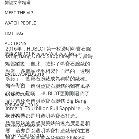
雜誌文章精選
MEET THE VIP
WATCH PEOPLE
HOT TAG
AUCTIONS
2016年，HUBLOT第一枚透明藍寶石腕
戲語名錶 101 Famous Watch in Movies
錶Big Bang Unico Sapphire面世，當時
相當哄動，自此，掀起了藍寶石腕錶的
SIHH2019
熱潮，多個品牌爭相製作自己的「透明
BASELWORLD 2019
腕錶」，藍寶石腕錶成為獨特的錶種。
SIHH2018
時至今日，透明藍寶石腕錶的獨有風格
仍然教人驚嘆，HUBLOT更剛剛發佈了
BASEL2018
品牌首枚全透明藍寶石腕錶 Big Bang 
PRE-BASEL 2018
Integral Tourbillon Full Sapphire，今
SIHH2017
次連錶帶都是用透明藍寶石打造。
透明腕錶的美感與腕錶的透光度息息相
BASELWORLD2017
關，這亦是以透明藍寶打造錶帶的主要
BASELWORLD 2016
目的。最大的難度在於鏈帶之間的連