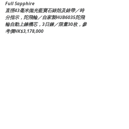
Full Sapphire
直徑43毫米拋光藍寶石錶殻及錶帶／時
分指示，陀飛輪／自家製HUB6035陀飛
輪自動上鍊機芯，3日鍊／限量30枚，參
考價HK$3,178,000
Tags:
watches and wonders 2021
big bang
hublot
full sapphire
big bang integral tourbillon
NEW WATCH
WATCHES & WONDERS 2021
Recent Posts
See All