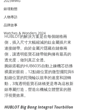
2023WWG
錶壇動態
人物專訪
品牌故事
Watches & Wonders 2024
HUBLOT的解決方案是在每個鏈格兩
側，插入尺寸大幅縮減的鈦金屬插片來
連接鏈帶。由於金屬片隱藏在鏈條兩
側，讓透明藍寶石鏈帶能夠擁有最高的
透光度，做到真正全透。
腕錶搭載的HUB6035自動上鍊機芯彷彿
裸露於眼前，12點鐘位置的微型擺陀與6
點鐘位置的陀飛輪以規率的速度和諧轉
動，3塊透明藍寶石錶橋更是專為這枚新
錶專屬打造，營造出機械立體豐富的懸
浮視覺效果。
HUBLOT Big Bang Integral Tourbillon 