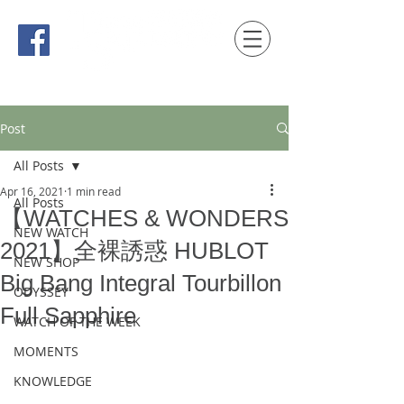
時間觀念 HONG KONG / macau EDITION
Post
All Posts
Apr 16, 2021
1 min read
All Posts
【WATCHES & WONDERS
NEW WATCH
2021】全裸誘惑 HUBLOT
NEW SHOP
Big Bang Integral Tourbillon
ODYSSEY
Full Sapphire
WATCH OF THE WEEK
MOMENTS
KNOWLEDGE