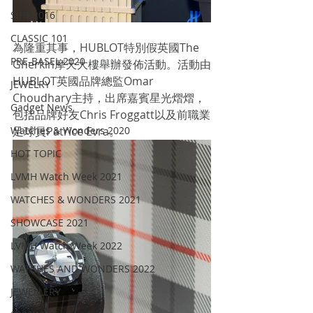
SIHH2016
CLASSIC 101
為隆重其事，HUBLOT特別假英國The 
PRE-BASEL 2020
Gherkin摩天大樓舉辦發佈活動。活動由
HUBLOT英國品牌總監Omar 
JEWELRY
Choudhary主持，出席嘉賓星光熠熠，
Gadget News
包括品牌好友Chris Froggatt以及前職業
Watches & Wonders 2020
足球員Patrice Evra。
HOT TOPIC
LVMH Watch Week 2021
WATCHES & WONDERS 2021
SHOWCASE 2021
LVMH Watch Week 2022
WATCHES AND WONDERS 2022
JEWELLERY