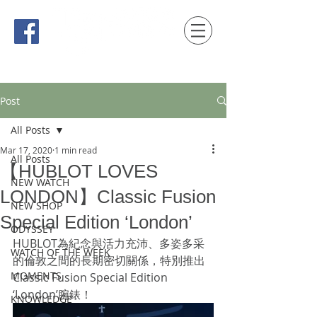
時間觀念 HONG KONG / macau EDITION
Post
All Posts
Mar 17, 2020
1 min read
All Posts
【HUBLOT LOVES
NEW WATCH
LONDON】Classic Fusion
NEW SHOP
Special Edition ‘London’
ODYSSEY
HUBLOT為紀念與活力充沛、多姿多采
WATCH OF THE WEEK
的倫敦之間的長期密切關係，特別推出
MOMENTS
Classic Fusion Special Edition 
‘London’腕錶！
KNOWLEDGE