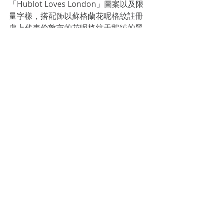
「Hublot Loves London」圖案以及限
量字樣，搭配飾以蘇格蘭花呢格紋註冊
處上代表倫敦市的花呢格紋天鵝絨的黑
色橡膠錶帶。
#Hublot
NEW WATCH
Recent Posts
See All