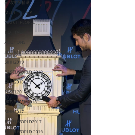
雜誌文章精選
MEET THE VIP
WATCH PEOPLE
HOT TAG
AUCTIONS
戲語名錶 101 Famous Watch in Movies
SIHH2019
BASELWORLD 2019
SIHH2018
BASEL2018
PRE-BASEL 2018
SIHH2017
BASELWORLD2017
BASELWORLD 2016