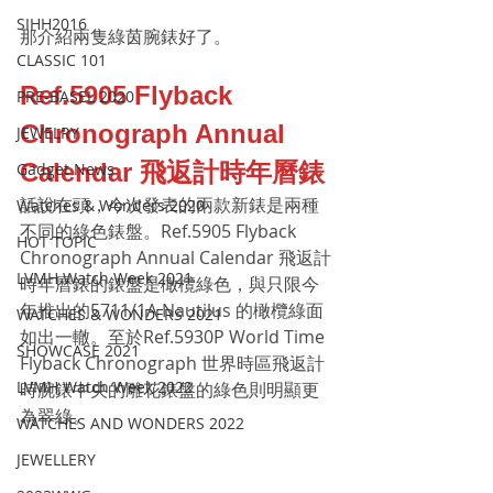
SIHH2016
那介紹兩隻綠茵腕錶好了。
CLASSIC 101
Ref.5905 Flyback 
PRE-BASEL 2020
Chronograph Annual 
JEWELRY
Calendar 飛返計時年曆錶
Gadget News
話說在頭，今次發表的兩款新錶是兩種
Watches & Wonders 2020
不同的綠色錶盤。Ref.5905 Flyback 
HOT TOPIC
Chronograph Annual Calendar 飛返計
LVMH Watch Week 2021
時年曆錶的錶盤是橄欖綠色，與只限今
年推出的5711/1A Nautilus 的橄欖綠面
WATCHES & WONDERS 2021
如出一轍。至於Ref.5930P World Time 
SHOWCASE 2021
Flyback Chronograph 世界時區飛返計
LVMH Watch Week 2022
時腕錶中央的雕花錶盤的綠色則明顯更
為翠綠。
WATCHES AND WONDERS 2022
JEWELLERY