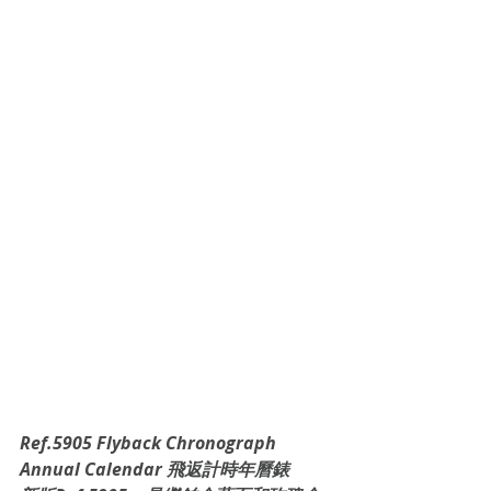
Ref.5905 Flyback Chronograph 
Annual Calendar 飛返計時年曆錶