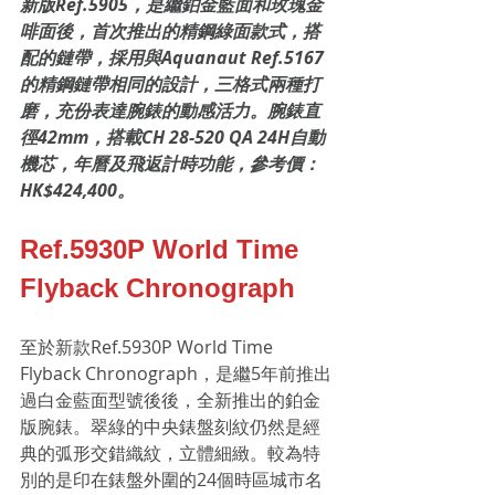
新版Ref.5905，是繼鉑金藍面和玫瑰金
啡面後，首次推出的精鋼綠面款式，搭
配的鏈帶，採用與Aquanaut Ref.5167
的精鋼鏈帶相同的設計，三格式兩種打
磨，充份表達腕錶的動感活力。腕錶直
徑42mm，搭載CH 28-520 QA 24H自動
機芯，年曆及飛返計時功能，參考價：
HK$424,400。
Ref.5930P World Time 
Flyback Chronograph
至於新款Ref.5930P World Time 
Flyback Chronograph，是繼5年前推出
過白金藍面型號後後，全新推出的鉑金
版腕錶。翠綠的中央錶盤刻紋仍然是經
典的弧形交錯織紋，立體細緻。較為特
別的是印在錶盤外圍的24個時區城市名