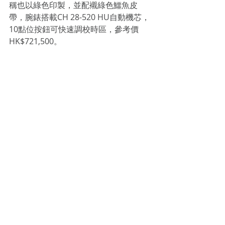
稱也以綠色印製，並配襯綠色鱷魚皮
帶，腕錶搭載CH 28-520 HU自動機芯，
10點位按鈕可快速調校時區，參考價
HK$721,500。