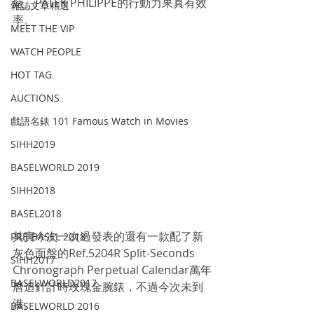
錶，PATEK PHILIPPE的行動力果真有效
雜誌文章精選
率。
MEET THE VIP
WATCH PEOPLE
HOT TAG
AUCTIONS
戲語名錶 101 Famous Watch in Movies
SIHH2019
BASELWORLD 2019
SIHH2018
BASEL2018
其實今次一次過發表的還有一款配了新
PRE-BASEL 2018
灰色面盤的Ref.5204R Split-Seconds 
SIHH2017
Chronograph Perpetual Calendar萬年
BASELWORLD2017
曆追針計時玫瑰金腕錶，不過今次未到
港。
BASELWORLD 2016