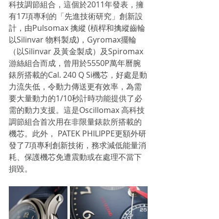
科技調節組合，這個於2011年發表，擁
有17項專利的「先進技術研究」創新設
計，由Pulsomax 擒縱 (槓桿和擒縱齒輪
以Silinvar 物料製成)，Gyromax擺輪
（以Silinvar 及黃金製成）及Spiromax 
游絲組合而成，曾用於5550P萬年曆腕
錶所搭載的Cal. 240 Q Si機芯，好處是動
力流失低，令動力傳送更有效率，為需
要大量動力的1/10秒計時功能提供了必
需的動力支援。這是Oscillomax 高科技
調節組合首次用在非限量錶款所搭載的
機芯。此外， PATEK PHILIPPE更額外研
發了7項專利創新技術，務求減低能量消
耗、保護機芯免遭震動或在處理不當下
損毀。