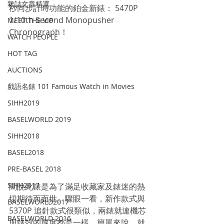
雜誌文章精選
秒同步計時功能的鉑金新錶： 5470P  
1/10th Second Monopusher 
MEET THE VIP
Chronograph！
WATCH PEOPLE
HOT TAG
AUCTIONS
戲語名錶 101 Famous Watch in Movies
SIHH2019
BASELWORLD 2019
SIHH2018
BASEL2018
PRE-BASEL 2018
SIHH2017
聞說此錶是為了滿足收藏家及錶迷的熱
切期待而面世。驟眼一看，新作款式與
BASELWORLD2017
5370P 追針款式很類似，兩錶就連機芯
BASELWORLD 2016
與錶殻的厚度都是一樣。簡單來說，就