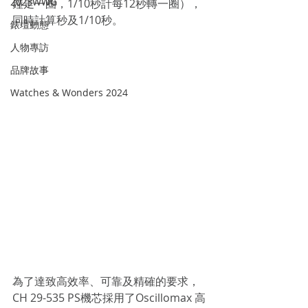
2023WWG
鐘走一圈，1/10秒計每12秒轉一圈），
同時計算秒及1/10秒。
錶壇動態
人物專訪
品牌故事
Watches & Wonders 2024
為了達致高效率、可靠及精確的要求，
CH 29-535 PS機芯採用了Oscillomax 高