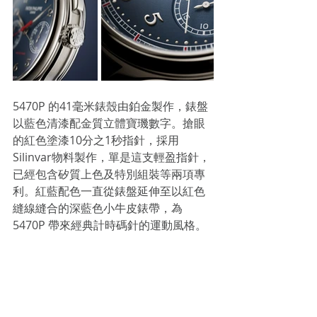
5470P 的41毫米錶殼由鉑金製作，錶盤
以藍色清漆配金質立體寶璣數字。搶眼
的紅色塗漆10分之1秒指針，採用
Silinvar物料製作，單是這支輕盈指針，
已經包含矽質上色及特別組裝等兩項專
利。紅藍配色一直從錶盤延伸至以紅色
縫線縫合的深藍色小牛皮錶帶，為
5470P 帶來經典計時碼針的運動風格。