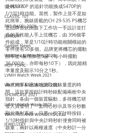
是將5370P 的追針功能換成5470P的
SIHH2016
1/10計時功能。當然，製作上並不是如
CLASSIC 101
此簡單。腕錶搭載的CH 29-535 PS機芯
PRE-BASEL 2020
是品牌首款由旗下工作坊一手設計並打
造的高性能人手上弦機芯，由 396個零
JEWELRY
件組成，單是1/10計時功能相關模組的
Gadget News
零件便有50多個。品牌更將機芯的擺動
Watches & Wonders 2020
頻率從4赫增加至5赫（每小時擺動
36,000次，亦即每秒10下），因此能精
HOT TOPIC
準量度及顯示10分之1秒。
LVMH Watch Week 2021
為求簡單和迅速地讀取腕錶量度的時
WATCHES & WONDERS 2021
間，這款單按鈕計時秒錶配備兩枚中央
SHOWCASE 2021
指針，各由一個裝置驅動，多得機芯研
LVMH Watch Week 2022
發人員發明了一套同心秒示及等分秒數
顯示專利系統，只需一按下計時按鈕，
WATCHES AND WONDERS 2022
1/10秒指針與中央計時秒針便會同時被
JEWELLERY
啟重，兩針以兩種速度（中央秒計一分