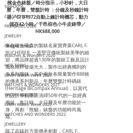
檳金色錶盤／時分指示，小秒針，大日
SIHH2016
曆，年曆，雙盤計時 ：分鐘及秒鐘計時
CLASSIC 101
器／CFB1972自動上鍊計時機芯，動力
儲存42小時／干邑棕色小牛皮錶帶／
PRE-BASEL 2020
HK$88,000
JEWELRY
來自瑞士
琉森
的製錶名家寶齊萊CARL F. 
Gadget News
BUCHERER, 一直堅守傳統製錶美學的細
Watches & Wonders 2020
節，將品牌超過130年的製錶工藝及設計
HOT TOPIC
風格精粹發揚光大，製作出經典獨到的
各系列腕錶。其中兩款各限量製作888枚
LVMH Watch Week 2021
的傳承系列新品：年曆雙盤計時碼錶 
WATCHES & WONDERS 2021
(Heritage BiCompax Annual)，以當代
SHOWCASE 2021
的設計筆觸重新演繹50年代的一款經典
腕錶，集計時、大日曆及年曆功能於一
LVMH Watch Week 2022
身，再創「熊貓」錶盤的功能時尚風
WATCHES AND WONDERS 2022
格。
JEWELLERY
除了在錶款方面傳承創新，CARL F. 