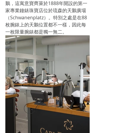
鵝，這寓意寶齊萊於1888年開設的第一
家專業鐘錶珠寶店位於琉森的天鵝廣場
（Schwanenplatz）。特別之處是在88
枚腕錶上的天鵝位置都不一樣，因此每
一枚限量腕錶都是獨一無二。