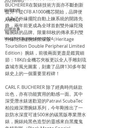
2023WWG
BUCHERER在製錶技術方面亦不斷創新
錶壇動態
提升！從CFB A1000機芯開始，品牌便
成為了外緣擺陀自動上鍊系統的開路先
人物專訪
鋒，兩年前更成為全球首創雙外緣陀飛
品牌故事
輪腕錶的品牌。限量88枚的傳承系列雙
Watches & Wonders 2024
外緣陀飛輪腕錶限量版（Heritage 
Tourbillon Double Peripheral Limited 
Edition）腕錶，前後兩面更盡是鑑賞細
節：18K白金機芯夾板更以全人手雕刻琉
森城市風光圖案，刻畫了品牌130多年製
錶史上的一個重要里程碑！
CARL F. BUCHERER 除了經典時尚錶款
出色，亦有功能實用的動感一面。其中
深受潛水錶迷歡迎的Patravi ScubaTec 
柏拉維深潛腕錶系列，今年剛推出了一
款防水深度可達500米的碳黑版專業潛水
錶，腕錶純黑色造型的靈感來自黑魔鬼