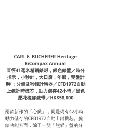
CARL F. BUCHERER Heritage 
BiCompax Annual 
直徑41毫米精鋼錶殻，銀色錶盤／時分
指示，小秒針，大日曆，年曆，雙盤計
時 ：分鐘及秒鐘計時器／CFB1972自動
上鍊計時機芯，動力儲存42小時／黑色
壓花橡膠錶帶／HK$58,000
兩款新作的「心臟」，同是備有42小時
動力儲存的CFB1972自動上鏈機芯。腕
錶功能方面，除了一雙「熊貓」盤的分