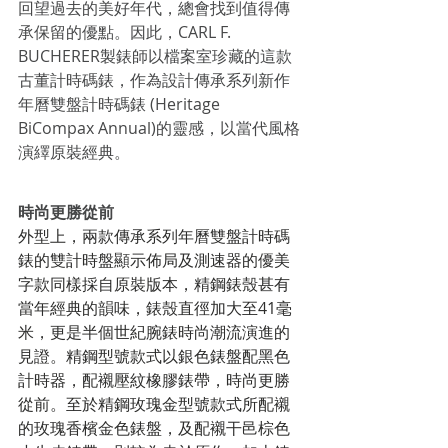
回望過去的美好年代，總會找到值得傳
承保留的優點。因此，CARL F. 
BUCHERER製錶師以檔案室珍藏的這款
古董計時碼錶，作為設計傳承系列新作
年曆雙盤計時碼錶 (Heritage 
BiCompax Annual)的靈感，以當代風格
演繹原裝經典。
時尚更勝從前
外型上，兩款傳承系列年曆雙盤計時碼
錶的雙計時盤顯示佈局及測速器的優美
字款同樣採自原裝版本，精鋼錶殼甚有
當年經典的韻味，錶殼直徑加大至41毫
米，更是半個世紀腕錶時尚潮流演進的
見證。精鋼型號款式以銀色錶盤配黑色
計時器，配襯壓紋橡膠錶帶，時尚更勝
從前。至於精鋼玫瑰金型號款式所配襯
的玫瑰香檳金色錶盤，及配襯干邑棕色