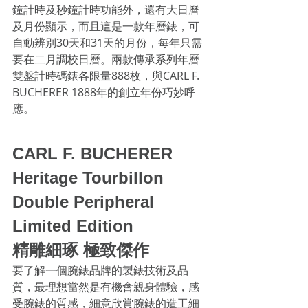
鐘計時及秒鐘計時功能外，還有大日曆
及月份顯示，而且這是一款年曆錶，可
自動辨別30天和31天的月份，每年只需
要在二月調校日曆。兩款傳承系列年曆
雙盤計時碼錶各限量888枚，與CARL F. 
BUCHERER 1888年的創立年份巧妙呼
應。
CARL F. BUCHERER 
Heritage Tourbillon
Double Peripheral 
Limited Edition
精雕細琢 極致傑作
要了解一個腕錶品牌的製錶技術及品
質，最理想當然是有機會親身體驗，感
受腕錶的質感，細意欣賞腕錶的造工細