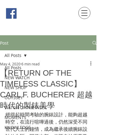
時間觀念 HONG KONG / macau EDITION
Post
All Posts
May 4, 2020
6 min read
All Posts
【RETURN OF THE
NEW WATCH
TIMELESS CLASSIC】
NEW SHOP
CARL F. BUCHERER 超越
ODYSSEY
時代的製錶美學
WATCH OF THE WEEK
經得起時間考驗的腕錶設計，能夠超越
MOMENTS
時空，在流行喧嘩過後，仍然深受不同
KNOWLEDGE
世代人士的鐘情，成為繼承後續腕錶設