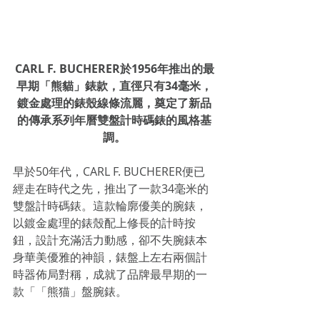
CARL F. BUCHERER於1956年推出的最
早期「熊貓」錶款，直徑只有34毫米，
鍍金處理的錶殼線條流麗，奠定了新品
的傳承系列年曆雙盤計時碼錶的風格基
調。
早於50年代，CARL F. BUCHERER便已
經走在時代之先，推出了一款34毫米的
雙盤計時碼錶。這款輪廓優美的腕錶，
以鍍金處理的錶殼配上修長的計時按
鈕，設計充滿活力動感，卻不失腕錶本
身華美優雅的神韻，錶盤上左右兩個計
時器佈局對稱，成就了品牌最早期的一
款「「熊猫」盤腕錶。