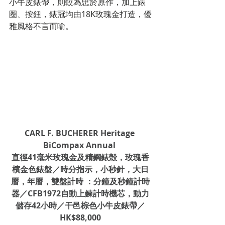
小牛皮錶帶，則較為忠於原作，加上錶
圈、按鈕，錶冠均由18K玫瑰金打造，優
雅風格不言而喻。
CARL F. BUCHERER Heritage 
BiCompax Annual 
直徑41毫米玫瑰金及精鋼錶殻，玫瑰香
檳金色錶盤／時分指示，小秒針，大日
曆，年曆，雙盤計時 ：分鐘及秒鐘計時
器／CFB1972自動上鍊計時機芯，動力
儲存42小時／干邑棕色小牛皮錶帶／
HK$88,000