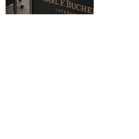
位於琉森市內的CARL F. BUCHERER總
部及製錶工藝坊＆工匠花近兩星期時間
精心雕琢而成的琉森城市風光，包括琉
森的地標卡貝爾廊橋（Chapel 
CARL F. BUCHERER 
Patravi ScubaTec Black
黑魂深潛王
除了有經典優雅「靜」的一面，CARL F. 