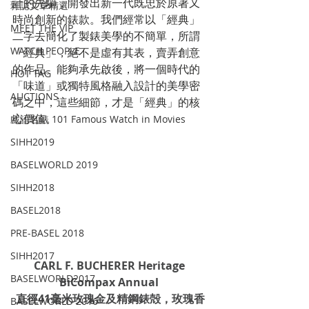
計的先驅，開發出新一代既忠於原著又
雜誌文章精選
時尚創新的錶款。我們經常以「經典」
MEET THE VIP
二字去簡化了製錶美學的不簡單，所謂
WATCH PEOPLE
「經典」，絕不是虛有其表，賣弄創意
的作品。能夠承先啟後，將一個時代的
HOT TAG
「味道」或獨特風格融入設計的美學密
AUCTIONS
碼之中，這些細節，才是「經典」的核
心價值。
戲語名錶 101 Famous Watch in Movies
SIHH2019
BASELWORLD 2019
SIHH2018
BASEL2018
PRE-BASEL 2018
SIHH2017
CARL F. BUCHERER Heritage 
BASELWORLD2017
BiCompax Annual 
直徑41毫米玫瑰金及精鋼錶殻，玫瑰香
BASELWORLD 2016