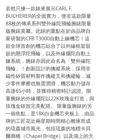
若然只揀一款錶來展示CARL F. 
BUCHERER的全面實力，便非這款限量
88枚的傳承系列雙外緣陀飛輪腕錶限量
版腕錶莫屬。此錶的重點在於由品牌自
家研製的CFB T3000自動上鍊機芯！這
款全球首創的機芯結合了以外緣框架裝
嵌的懸浮陀飛輪，以及外緣擺陀自動上
鍊系統，腕錶亦因此命名為「雙外緣陀
飛輪」！創新設計的擒縱系統，採用非
磁性矽質材料製作擒縱叉和擒縱輪，減
少零件摩擦也無需潤滑，機芯動力儲存
高達65小時，並獲得精密時計認證。限
量腕錶的外緣擺陀以22K玫瑰金打造，與
玫瑰金錶殼完美配搭。 限量版腕錶的另
一個焦點，是18K白金機芯夾板上，由品
牌的工匠花近兩星期時間精心雕琢而成
的琉森城市風光，包括琉森的地標卡貝
爾廊橋（Chapel Bridge）以及湖上的天