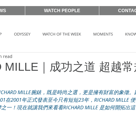
WS
WATCH PEOPLE
CONTA
P
ODYSSEY
WATCH OF THE WEEK
MOMENTS
KNOW
n read
HOT TAG
AUCTIONS
戲語名錶 101 Famous Watch in Movie
RD MILLE｜成功之道 超越
BASEL2018
PRE-BASEL 2018
SIHH2017
BASELWORLD
HARD MILLE腕錶，既是時尚之選，更是擁有財富的象徵。距離
001在2001年正式發表至今只有短短23年，RICHARD MILL
一！現在就讓我們來看看RICHARD MILLE 是如何開拓
CLASSIC 101
PRE-BASEL 2020
JEWELRY
Gadget News
TOPIC
LVMH Watch Week 2021
WATCHES & WONDERS 2021