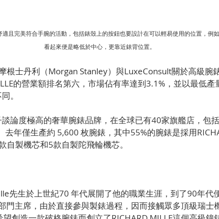
錶殼必須舒適且完美符合手腕的活動，包括錶殼上的按鈕也要設計在可以輕易使用的位置，例如R
看起來便是略低於中心，更靠近錶背位置。
丹利（Morgan Stanley）與LuxeConsult關於高級腕
 MILLE的營業額排名第六，市場佔有率達到3.1%，並以最低
不同。
談論度極高的奢華腕錶品牌，在全球已有40家旗艦店，包括2
念店。去年僅生產約 5,600 枚腕錶，其中55%的腕錶是採用RICHA
款自製機芯和5款自製陀飛輪機芯。
d Mille先生於上世紀70 年代展開了他的職業生涯，到了90年
擔任製錶部門主席，由於直接參與製錶過程，因而接觸眾多頂級瑞
望創造一款破格腕錶而創立了RICHARD MILLE這個高級