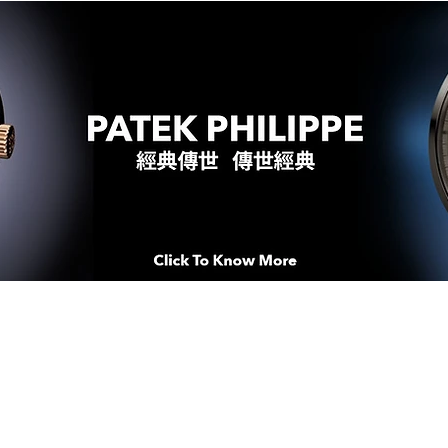
WATCHES & MOMENTS 腕錶、美
imeSqua
念 HONG KONG / macau EDI
人 世 界 專 業 鐘 錶 先 驅 