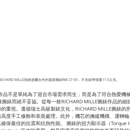
RICHARD MILLE與納達爾合作的最新腕錶RM 27-05，不含錶帶僅重11.5公克。
E腕錶作品不是單純為了迎合市場需求而生，而是為了符合熱愛機械美學
極致腕錶而絕不妥協。從每一枚RICHARD MILLE腕錶作品的
重視。遵循瑞士高級製錶文化，RICHARD MILLE腕錶
過高度手工修飾和表面處理。此外，機芯的擒縱機構、運轉輪
保最佳的抗震和抗熱性能。 腕錶的扭力顯示器（Torque Ind