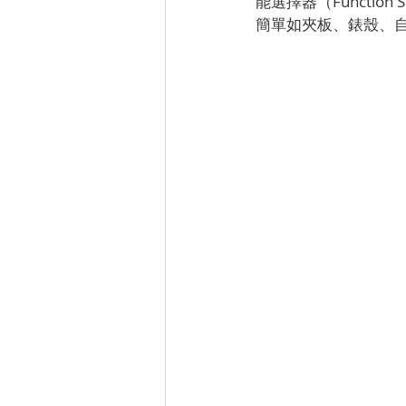
能選擇器（Functi
簡單如夾板、錶殼、