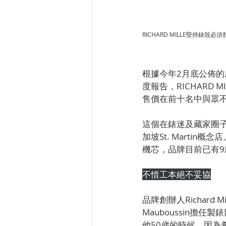
RICHARD MILLE堅持
根據今年2月底公佈的摩根士
度報告，RICHARD
售價在前十名中與眾
這個在錶迷及藏家圈子
加坡St. Martin概
機芯，品牌目前已有9
不惜工本絕不妥協
品牌創辦人Richar
Mauboussin
他50歲的時候，因為希