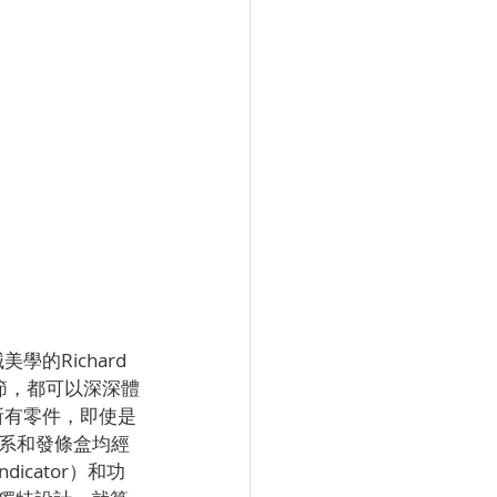
的Richard 
細節，都可以深深體
的所有零件，即使是
系和發條盒均經
icator）和功