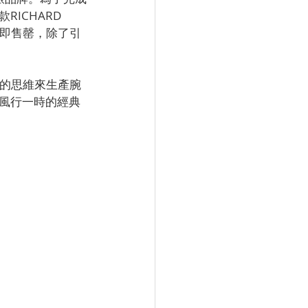
CHARD 
便旋即售罄，除了引
常規的思維來生產腕
風行一時的經典