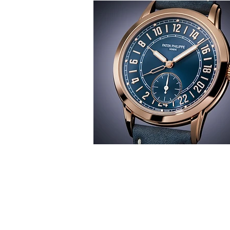
T
時間觀
華 