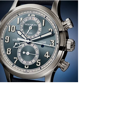
感、生活、哲學
re
TION
雜 誌