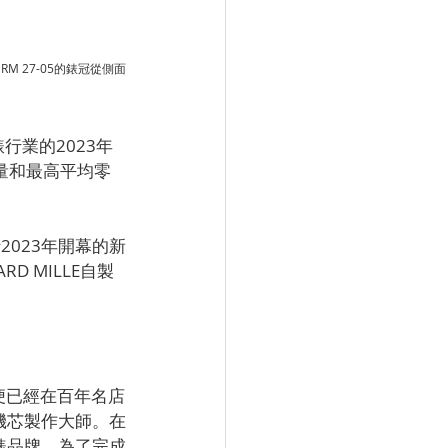
M 27-05的錶冠從側面
錶行業的2023年
產量和最高平均零
023年開幕的新
RD MILLE自製
代便已經在百年名店
士機芯製作大師。在
鐘錶品牌。為了完成