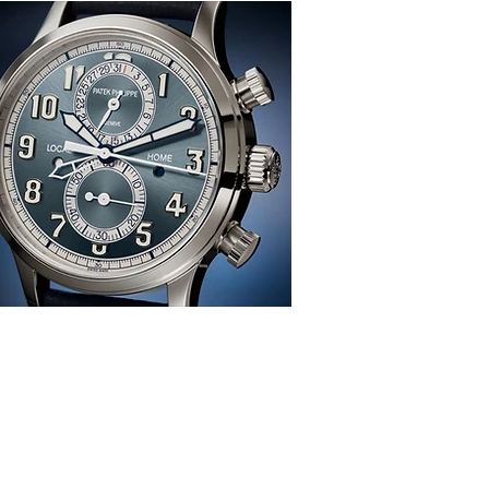
感、生活、哲學
re
TION
雜 誌