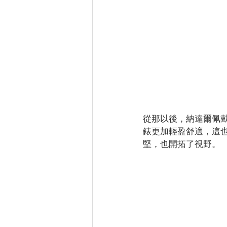
從那以後，納達爾佩戴著
錶更加輕盈舒適，這也促
堅，也開拓了視野。