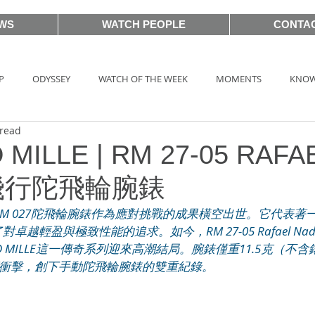
WS
WATCH PEOPLE
CONTA
P
ODYSSEY
WATCH OF THE WEEK
MOMENTS
KNOW
 read
HOT TAG
AUCTIONS
戲語名錶 101 Famous Watch in Movie
 MILLE | RM 27-05 RAFA
 飛行陀飛輪腕錶
BASEL2018
PRE-BASEL 2018
SIHH2017
BASELWORLD
，RM 027陀飛輪腕錶作為應對挑戰的成果橫空出世。它代表
越輕盈與極致性能的追求。如今，RM 27-05 Rafael Na
RD MILLE這一傳奇系列迎來高潮結局。腕錶僅重11.5克（不
CLASSIC 101
PRE-BASEL 2020
JEWELRY
Gadget News
加速度衝擊，創下手動陀飛輪腕錶的雙重紀錄。
TOPIC
LVMH Watch Week 2021
WATCHES & WONDERS 2021