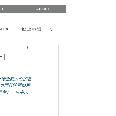
CT
ABOUT
LEDGE
雜誌文章精選
s
SIHH2019
EL
2017
著一場激動人心的冒
dal飛行陀飛輪腕
含錶帶），可承受
SHOWCASE 2021