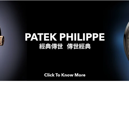
WATCHES & MOMENTS 腕錶、美
imeSqua
念 HONG KONG / macau EDI
人 世 界 專 業 鐘 錶 先 驅 