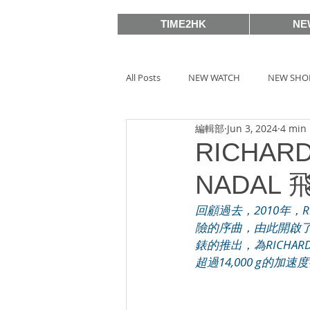
TIME2HK
NE
All Posts
NEW WATCH
NEW SHO
編輯部
Jun 3, 2024
4 min
MEET THE VIP
WATCH PEOPLE
RICHARD
NADAL
BASELWORLD 2019
SIHH2018
回顧過去，2010年
險的序曲，由此開啟了對卓
錶的推出，為RICHA
BASELWORLD 2016
SIHH2016
超過14,000 g的
Watches & Wonders 2020
HOT 