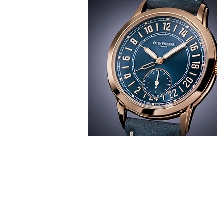
T
時間觀
華 