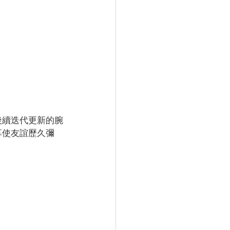
讓後續迭代更新的腕
分享使友誼歷久彌