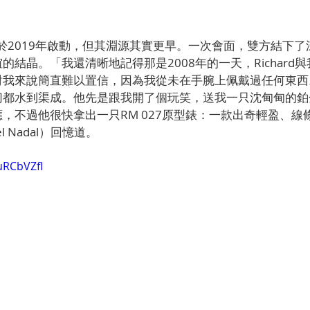
計畫或於2019年啟動，但其淵源其實更早。一次會面，雙方結下
的結晶。「我還清晰地記得那是2008年的一天，Richard
我來說簡直難以置信，因為我從未在手腕上佩戴過任何東西。
切都水到渠成。他先是跟我開了個玩笑，送我一只沈甸甸的鉑
，不過他很快拿出一只RM 027原型錶：一款出奇輕盈、線
l Nadal）回憶道。
uRCbVZfI