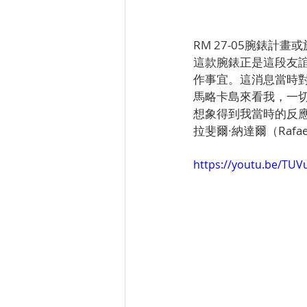
RM 27-05腕錶
這款腕錶正是這段友誼
作事宜。這消息當時對
馬略卡島來看我，一
想象得到我當時的反應
拉斐爾·納達爾（Rafae
https://youtu.be/TUV