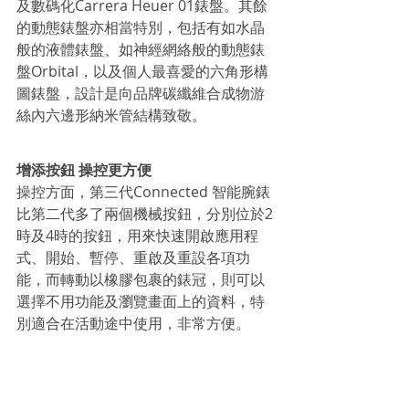
及數碼化Carrera Heuer 01錶盤。其餘
的動態錶盤亦相當特別，包括有如水晶
般的液體錶盤、如神經網絡般的動態錶
盤Orbital，以及個人最喜愛的六角形構
圖錶盤，設計是向品牌碳纖維合成物游
絲內六邊形納米管結構致敬。
增添按鈕 操控更方便
操控方面，第三代Connected 智能腕錶
比第二代多了兩個機械按鈕，分別位於2
時及4時的按鈕，用來快速開啟應用程
式、開始、暫停、重啟及重設各項功
能，而轉動以橡膠包裹的錶冠，則可以
選擇不用功能及瀏覽畫面上的資料，特
別適合在活動途中使用，非常方便。