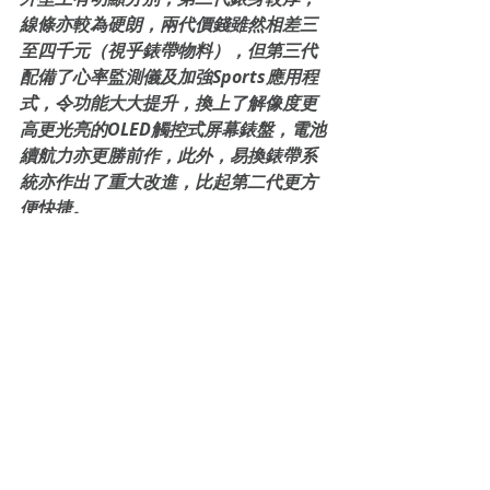
線條亦較為硬朗，兩代價錢雖然相差三
至四千元（視乎錶帶物料），但第三代
配備了心率監測儀及加強Sports應用程
式，令功能大大提升，換上了解像度更
高更光亮的OLED觸控式屏幕錶盤，電池
續航力亦更勝前作，此外，易換錶帶系
統亦作出了重大改進，比起第二代更方
便快捷。
Final Verdict：
TAG HEUER 第三代Connected 腕錶今
次無論在硬件及軟件上都做了不少技術
提升，令產品在智能腕錶市場更具競爭
力。喜見TAG HEUER 在短短的5年間能
夠製作自家獨當一面的智能腕錶，而不
是傳統製錶品牌染指智能腕錶市場，以
順應潮流的心態與思維所製作的過度性
產品。TAG HEUER第三代 Connected 