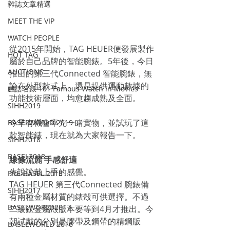
雜誌文章精選
MEET THE VIP
WATCH PEOPLE
從2015年開始，TAG HEUER便發展製作
HOT TAG
屬於自己品牌的智能腕錶。5年後，今日
AUCTIONS
推出的第三代Connected 智能腕錶，無
論在外型款式上，還是提供運動數據的
戲語名錶 101 Famous Watch in Movies
功能技術層面，均愈趨成熟及全面。
SIHH2019
今早有機會率先一睹實物，並試玩了這
BASELWORLD 2019
款智能錶，現在就為大家報告一下。
SIHH2018
BASEL2018
線條流麗 手感舒適
先說說戴上手的感覺。
PRE-BASEL 2018
TAG HEUER 第三代Connected 腕錶備
SIHH2017
有兩種金屬材質的錶殻可供選擇。不過
BASELWORLD2017
二級鈦金屬殻版本要等到4月才推出。今
朝試戴的分別是膠帶及鋼帶的精鋼版
BASELWORLD 2016