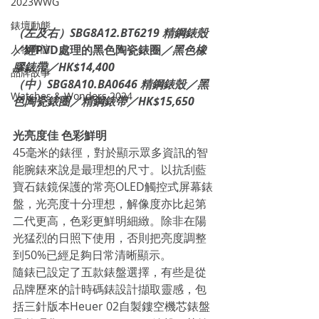
2023WWG
錶壇動態
（左及右）SBG8A12.BT6219 精鋼錶殼
人物專訪
／經PVD處理的黑色陶瓷錶圈
／黑色橡
膠錶帶／HK$14,400
品牌故事
（中）SBG8A10.BA0646 精鋼錶殼／黑
Watches & Wonders 2024
色陶瓷錶圈／精鋼錶帶／HK$15,650
光亮度佳 色彩鮮明
45毫米的錶徑，對於顯示眾多資訊的智
能腕錶來說是最理想的尺寸。以抗刮藍
寶石錶鏡保護的常亮OLED觸控式屏幕錶
盤，光亮度十分理想，解像度亦比起第
二代更高，色彩更鮮明細緻。除非在陽
光猛烈的日照下使用，否則把亮度調整
到50%已經足夠日常清晰顯示。
隨錶已設定了五款錶盤選擇，有些是從
品牌歷來的計時碼錶設計擷取靈感，包
括三針版本Heuer 02自製鏤空機芯錶盤