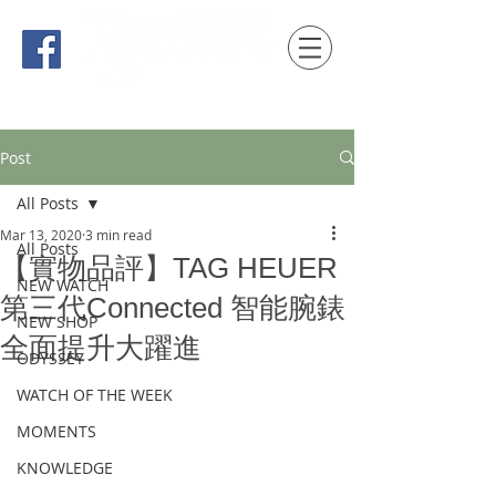
時間觀念 HONG KONG / macau EDITION
Post
All Posts
Mar 13, 2020
3 min read
All Posts
【實物品評】TAG HEUER
NEW WATCH
第三代Connected 智能腕錶
NEW SHOP
全面提升大躍進
ODYSSEY
WATCH OF THE WEEK
MOMENTS
KNOWLEDGE