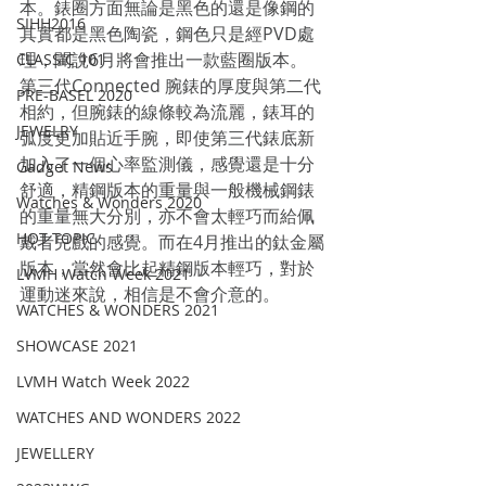
本。錶圈方面無論是黑色的還是像鋼的
SIHH2016
其實都是黑色陶瓷，鋼色只是經PVD處
理，聞說6月將會推出一款藍圈版本。 
CLASSIC 101
第三代Connected 腕錶的厚度與第二代
PRE-BASEL 2020
相約，但腕錶的線條較為流麗，錶耳的
JEWELRY
弧度更加貼近手腕，即使第三代錶底新
加入了一個心率監測儀，感覺還是十分
Gadget News
舒適，精鋼版本的重量與一般機械鋼錶
Watches & Wonders 2020
的重量無大分別，亦不會太輕巧而給佩
HOT TOPIC
戴者兒戲的感覺。而在4月推出的鈦金屬
版本，當然會比起精鋼版本輕巧，對於
LVMH Watch Week 2021
運動迷來說，相信是不會介意的。
WATCHES & WONDERS 2021
SHOWCASE 2021
LVMH Watch Week 2022
WATCHES AND WONDERS 2022
JEWELLERY