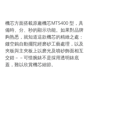
機芯方面搭載原廠機芯MT5400 型，具
備時、分、秒的顯示功能。如果對品牌
夠熟悉，就知道這款機芯的精緻之處：
鏤空鎢自動擺陀經磨砂工藝處理，以及
夾板與主夾板上以磨光及噴砂飾面相互
交錯－－可惜腕錶不是採用透明錶底
蓋，難以欣賞機芯細節。