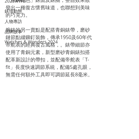
「青銅棕色」錶面及錶圈，整體效果散
2023WWG
發出一種復古懷舊味道，也聯想到美味
錶壇動態
的巧克力。
人物專訪
腕錶的另一賣點是配搭青銅錶帶，磨砂
品牌故事
鏈節點綴鉚釘裝飾，傳承1950及60年代
Watches & Wonders 2024
帝舵表的經典復古風格，。錶帶細節亦
使用了青銅元素，新型磨砂青銅錶扣搭
配革新設計的帶扣，並配備帝舵表「T-
fit」長度快速調節系統，配備5處孔眼，
無需任何額外工具即可調節延長8毫米。