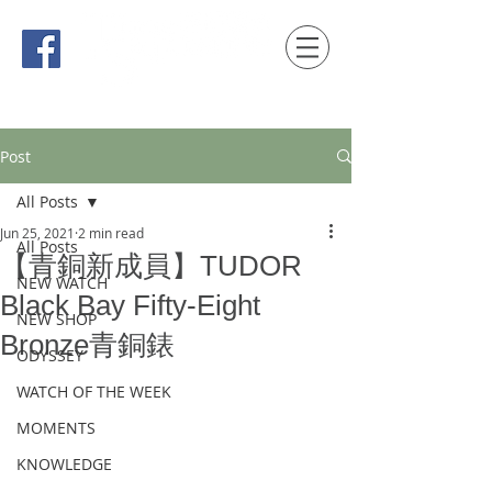
時間觀念 HONG KONG / macau EDITION
Post
All Posts
Jun 25, 2021
2 min read
All Posts
【青銅新成員】TUDOR
NEW WATCH
Black Bay Fifty-Eight
NEW SHOP
Bronze青銅錶
ODYSSEY
WATCH OF THE WEEK
MOMENTS
KNOWLEDGE