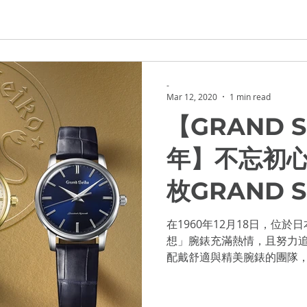
-
Mar 12, 2020
1 min read
【GRAND 
年】不忘初心
枚GRAND 
在1960年12月18日，位
想」腕錶充滿熱情，且努力
配戴舒適與精美腕錶的團隊，
且精準度符合當時國際最高
凡成就，這款腕錶被命名為 GR.