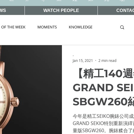
WS
WATCH PEOPLE
CONTA
 OF THE WEEK
MOMENTS
KNOWLEDGE
TAG
AUCTIONS
-
Jan 15, 2021
2 min read
【精工140
WORLD 2019
SIHH2018
BASEL2018
GRAND SE
SBGW26
ELWORLD 2016
SIHH2016
CLASSIC 101
今年是精工SEIKO腕錶公司
 Wonders 2020
HOT TOPIC
GRAND SEKIO特別重新
量版SBGW260。腕錶糅