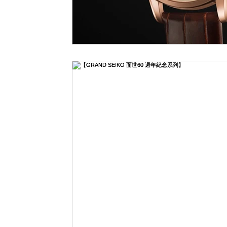
LVMH Watch Week 2021
WATCHES & WONDERS 2021
SH