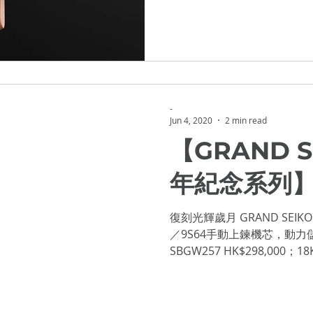
鍊機芯9S64，提供72小時動力
OWCASE 2021
-
Jun 4, 2020
2 min read
【GRAND S
年紀念系列
復刻光輝歲月 GRAND SEI
／9S64手動上鍊機芯，動力儲
SBGW257 HK$298,000；1
金屬款式SBGW259...