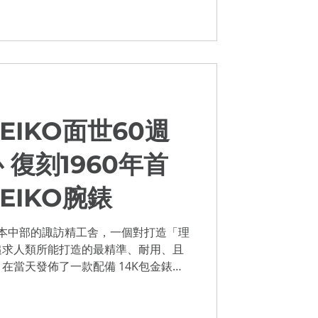
SEIKO面世60週
 復刻1960年首
SEIKO腕錶
於日本中部的諏訪精工舎，一個對打造「理
追求人類所能打造的最精準、耐用、且
在當天發佈了一款配備 14K包金錶殼
標準的纖薄機芯腕錶，而為了紀念此非
..