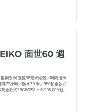
儲存，每日誤差為+5至-3秒。...
EIKO 面世60 週
】
KO 復刻系列 直徑38毫米錶殼／時間指示
存72小時／防水30 米／950鉑金款式
8K黃金款式SBGW258 HK$205,000;鈦