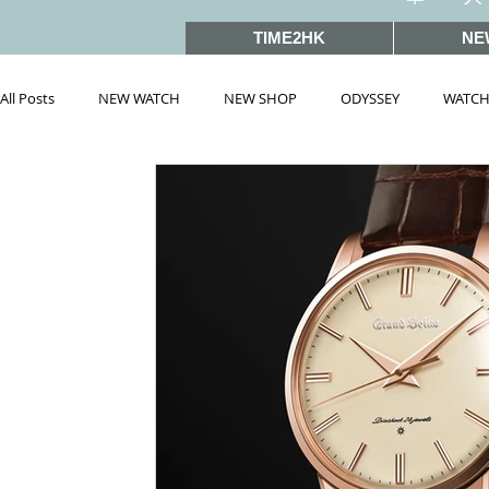
TIME2HK
NE
All Posts
NEW WATCH
NEW SHOP
ODYSSEY
WATCH
雜誌文章精選
MEET THE VIP
WATCH PEOPLE
HOT 
戲語名錶 101 Famous Watch in Movies
SIHH2019
BASEL
PRE-BASEL 2018
SIHH2017
BASELWORLD2017
BAS
PRE-BASEL 2020
JEWELRY
Gadget News
Watches &