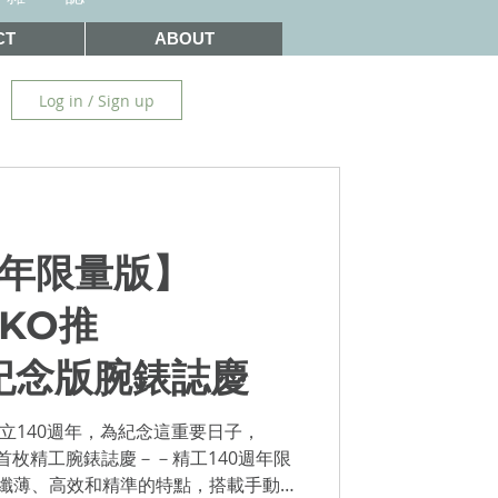
CT
ABOUT
Log in / Sign up
週年限量版】
IKO推
0紀念版腕錶誌慶
成立140週年，為紀念這重要日子，
演繹首枚精工腕錶誌慶－－精工140週年限
合了纖薄、高效和精準的特點，搭載手動上