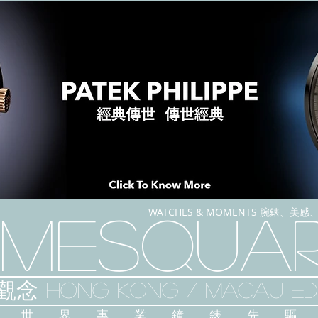
WATCHES & MOMENTS 腕錶、美
imeSqua
念 HONG KONG / macau EDI
人 世 界 專 業 鐘 錶 先 驅 