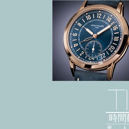
T
時間觀
華 